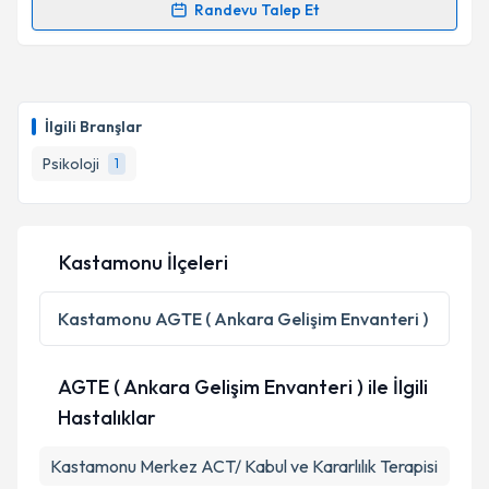
Randevu Talep Et
Randevu Takvimi Talebi
Klinik Psikolog Nurullah Sarı
için randevu takvimi
talebi oluşturun. Size bu uzmandan randevu almanız
İlgili Branşlar
için bir takvim hazırlandığında e-posta ile
bilgilendireceğiz.
Psikoloji
1
E-posta Adresiniz
Kastamonu İlçeleri
Kişisel verilerimin işlenmesine ilişkin
Aydınlatma
Kastamonu
AGTE ( Ankara Gelişim Envanteri )
Metni
'ni okudum ve kişisel verilerimin belirtilen
kapsamda işlenmesini kabul ediyorum.
AGTE ( Ankara Gelişim Envanteri ) ile İlgili
Hastalıklar
Takvim Talebini Gönder
Kastamonu Merkez ACT/ Kabul ve Kararlılık Terapisi