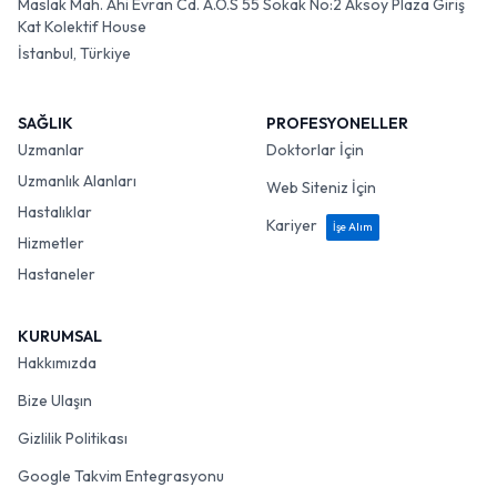
Maslak Mah. Ahi Evran Cd. A.O.S 55 Sokak No:2 Aksoy Plaza Giriş
Kat Kolektif House
İstanbul, Türkiye
SAĞLIK
PROFESYONELLER
Uzmanlar
Doktorlar İçin
Uzmanlık Alanları
Web Siteniz İçin
Hastalıklar
Kariyer
İşe Alım
Hizmetler
Hastaneler
KURUMSAL
Hakkımızda
Bize Ulaşın
Gizlilik Politikası
Google Takvim Entegrasyonu