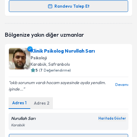
Randevu Talep Et
Randevu Takvimi Talebi
Psk. Sema Küçüker
için randevu takvimi talebi
Bölgenize yakın diğer uzmanlar
oluşturun. Size bu uzmandan randevu almanız için bir
takvim hazırlandığında e-posta ile bilgilendireceğiz.
Klinik Psikolog Nurullah Sarı
E-posta Adresiniz
Psikoloji
Karabük
, Safranbolu
5
(
7
Değerlendirme)
okb sorunum vardı hocam sayesinde ayda yendim.
Kişisel verilerimin işlenmesine ilişkin
Aydınlatma
Devamı
işinde...
Metni
'ni okudum ve kişisel verilerimin belirtilen
kapsamda işlenmesini kabul ediyorum.
Adres
1
Adres
2
Takvim Talebini Gönder
Nurullah Sarı
Haritada Göster
Karabük