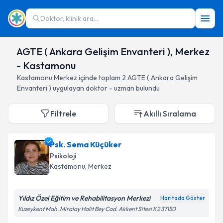
Doktor, klinik ara...
AGTE ( Ankara Gelişim Envanteri ), Merkez
- Kastamonu
Kastamonu
Merkez
içinde toplam
2
AGTE ( Ankara Gelişim
Envanteri )
uygulayan doktor - uzman bulundu
Filtrele
Akıllı Sıralama
Psk. Sema Küçüker
Psikoloji
Kastamonu
, Merkez
Yıldız Özel Eğitim ve Rehabilitasyon Merkezi
Haritada Göster
Kuzeykent Mah. Miralay Halit Bey Cad. Akkent Sitesi K2 37150