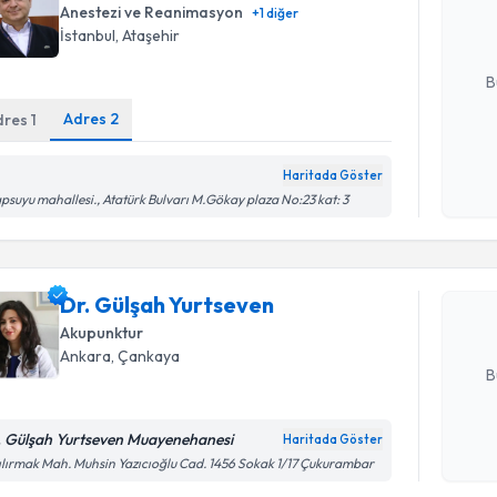
posta ile bi
Anestezi ve Reanimasyon
+
1
diğer
İstanbul
, Ataşehir
E-posta Ad
B
Adres
2
dres
1
Kişisel
Haritada Göster
Randevu T
okudum
psuyu mahallesi., Atatürk Bulvarı M.Gökay plaza No:23 kat: 3
işlenm
Dr. Gülşa
Size bu uzm
Dr. Gülşah Yurtseven
hazırlandığ
Akupunktur
E-posta Ad
Ankara
, Çankaya
B
. Gülşah Yurtseven Muayenehanesi
Haritada Göster
Kişisel
ılırmak Mah. Muhsin Yazıcıoğlu Cad. 1456 Sokak 1/17 Çukurambar
okudum
Randevu T