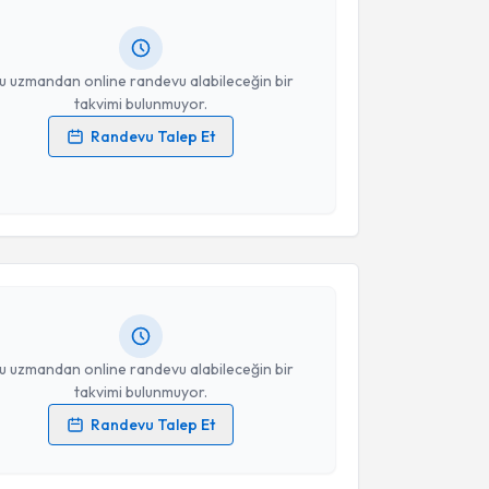
lgilendireceğiz.
resiniz
u uzmandan online randevu alabileceğin bir
takvimi bulunmuyor.
Randevu Talep Et
 verilerimin işlenmesine ilişkin
Aydınlatma Metni
'ni
akvimi Talebi
 ve kişisel verilerimin belirtilen kapsamda
esini kabul ediyorum.
h Yurtseven
için randevu takvimi talebi oluşturun.
Takvim Talebini Gönder
andan randevu almanız için bir takvim
ında e-posta ile bilgilendireceğiz.
resiniz
u uzmandan online randevu alabileceğin bir
takvimi bulunmuyor.
Randevu Talep Et
 verilerimin işlenmesine ilişkin
Aydınlatma Metni
'ni
 ve kişisel verilerimin belirtilen kapsamda
akvimi Talebi