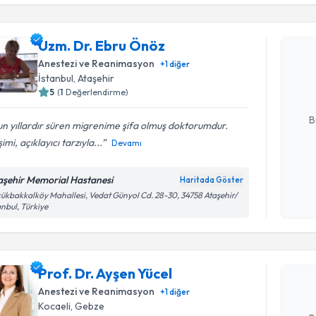
işlenm
Uzm. Dr. Ebru Önöz
Uzm. Dr. 
bu uzmandan
Anestezi ve Reanimasyon
+
1
diğer
posta ile bi
İstanbul
, Ataşehir
5
(
1
Değerlendirme)
E-posta Ad
B
n yıllardır süren migrenime şifa olmuş doktorumdur.
işimi, açıklayıcı tarzıyla...
Devamı
Kişisel
aşehir Memorial Hastanesi
Haritada Göster
okudum
Randevu T
ükbakkalköy Mahallesi, Vedat Günyol Cd. 28-30, 34758 Ataşehir/
işlenm
anbul, Türkiye
Prof. Dr. 
bu uzmandan
Prof. Dr. Ayşen Yücel
posta ile bi
Anestezi ve Reanimasyon
+
1
diğer
E-posta Ad
Kocaeli
, Gebze