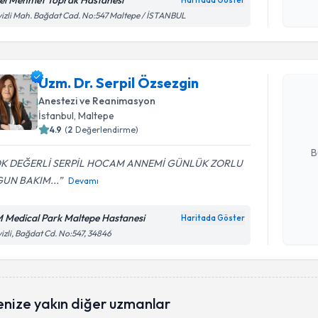
el Mehmet Toprak Hastanesi
Haritada Göster
Kişisel
izli Mah. Bağdat Cad. No:547 Maltepe / İSTANBUL
okudum
Randevu T
işlenm
Uzm. Dr. 
Uzm. Dr. Serpil Özsezgin
oluşturun. 
Anestezi ve Reanimasyon
hazırlandığ
İstanbul
, Maltepe
4.9
(
2
Değerlendirme)
E-posta Ad
B
K DEĞERLİ SERPİL HOCAM ANNEMİ GÜNLÜK ZORLU
UN BAKIM...
Devamı
Kişisel
okudum
 Medical Park Maltepe Hastanesi
Haritada Göster
işlenm
izli, Bağdat Cd. No:547, 34846
enize yakın diğer uzmanlar