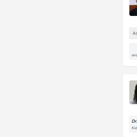
A
ara
Dr
Kız