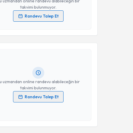
u uzmandan online randevu alabileceğin bir
takvimi bulunmuyor.
Randevu Talep Et
 verilerimin işlenmesine ilişkin
Aydınlatma Metni
'ni
 ve kişisel verilerimin belirtilen kapsamda
akvimi Talebi
esini kabul ediyorum.
 Kanat
için randevu takvimi talebi oluşturun. Size bu
Takvim Talebini Gönder
ndevu almanız için bir takvim hazırlandığında e-
lgilendireceğiz.
resiniz
u uzmandan online randevu alabileceğin bir
takvimi bulunmuyor.
Randevu Talep Et
 verilerimin işlenmesine ilişkin
Aydınlatma Metni
'ni
 ve kişisel verilerimin belirtilen kapsamda
esini kabul ediyorum.