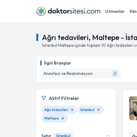
Uzmanlar
Klin
Ağrı tedavileri, Maltepe - İst
İstanbul
Maltepe
içinde toplam
10
Ağrı tedavileri
u
İlgili Branşlar
Anestezi ve Reanimasyon
2
Aktif Filtreler
Ağrı tedavileri
İstanbul
Maltepe
Şehir
İstanbul