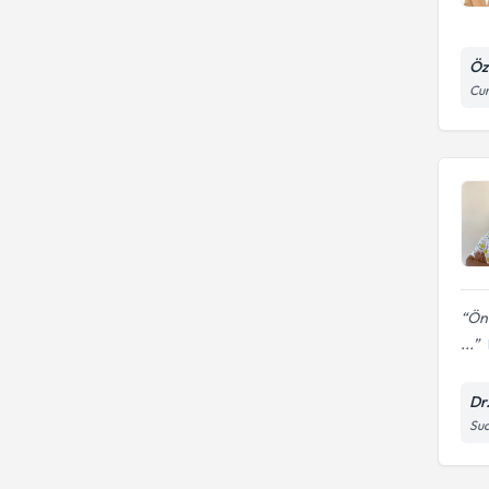
Öz
Cum
Önd
...
Dr
Sua