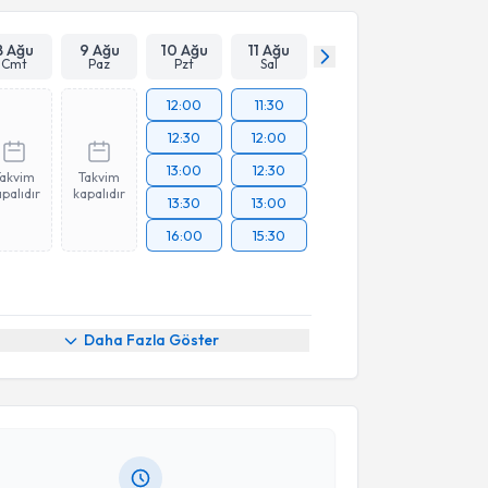
8 Ağu
9 Ağu
10 Ağu
11 Ağu
Cmt
Paz
Pzt
Sal
12:00
11:30
12:30
12:00
13:00
12:30
Takvim
Takvim
palıdır
kapalıdır
13:30
13:00
16:00
15:30
akvimi Talebi
Daha Fazla Göster
Yeşilkayalı
için randevu takvimi talebi oluşturun. Size
 randevu almanız için bir takvim hazırlandığında e-
lgilendireceğiz.
resiniz