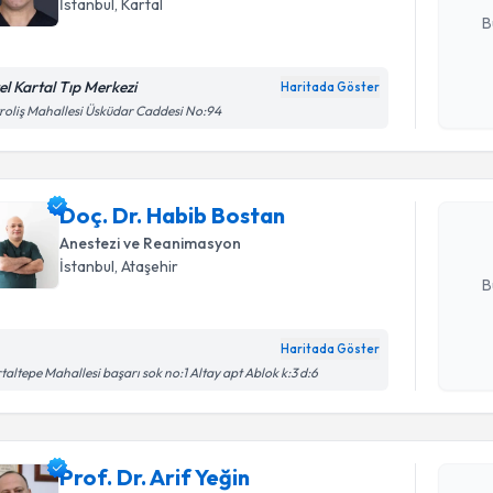
İstanbul
, Kartal
B
el Kartal Tıp Merkezi
Haritada Göster
Randevu T
Kişisel
roliş Mahallesi Üsküdar Caddesi No:94
okudum
işlenm
Doç. Dr. 
Size bu uzm
Doç. Dr. Habib Bostan
hazırlandığ
Anestezi ve Reanimasyon
E-posta Ad
İstanbul
, Ataşehir
B
Haritada Göster
Kişisel
taltepe Mahallesi başarı sok no:1 Altay apt Ablok k:3 d:6
Randevu T
okudum
işlenm
Prof. Dr. 
Prof. Dr. Arif Yeğin
bu uzmandan