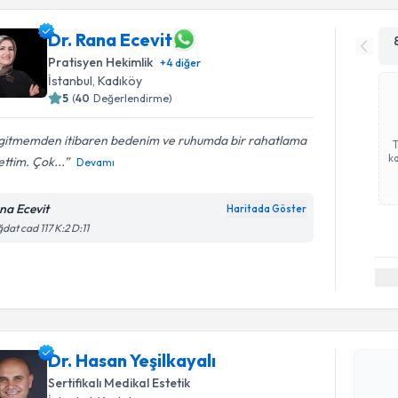
Dr. Rana Ecevit
Pratisyen Hekimlik
+
4
diğer
İstanbul
, Kadıköy
5
(
40
Değerlendirme)
k gitmemden itibaren bedenim ve ruhumda bir rahatlama
ka
ettim. Çok...
Devamı
na Ecevit
Haritada Göster
dat cad 117 K:2 D:11
Randevu T
Dr. Hasan 
bu uzmandan
Dr. Hasan Yeşilkayalı
posta ile bi
Sertifikalı Medikal Estetik
E-posta Ad