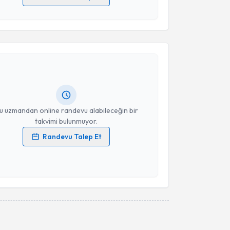
 verilerimin işlenmesine ilişkin
Aydınlatma Metni
'ni
 ve kişisel verilerimin belirtilen kapsamda
akvimi Talebi
esini kabul ediyorum.
Serpil Özsezgin
için randevu takvimi talebi
Takvim Talebini Gönder
Size bu uzmandan randevu almanız için bir takvim
ında e-posta ile bilgilendireceğiz.
resiniz
u uzmandan online randevu alabileceğin bir
takvimi bulunmuyor.
Randevu Talep Et
 verilerimin işlenmesine ilişkin
Aydınlatma Metni
'ni
 ve kişisel verilerimin belirtilen kapsamda
esini kabul ediyorum.
Takvim Talebini Gönder