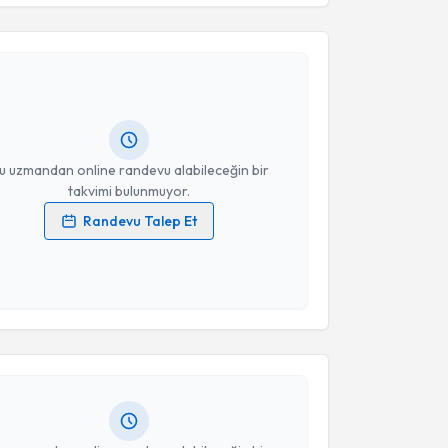
esini kabul ediyorum.
Takvim Talebini Gönder
Ebru Önöz
için randevu takvimi talebi oluşturun. Size
 randevu almanız için bir takvim hazırlandığında e-
lgilendireceğiz.
resiniz
u uzmandan online randevu alabileceğin bir
takvimi bulunmuyor.
Randevu Talep Et
 verilerimin işlenmesine ilişkin
Aydınlatma Metni
'ni
 ve kişisel verilerimin belirtilen kapsamda
akvimi Talebi
esini kabul ediyorum.
Takvim Talebini Gönder
Ayşen Yücel
için randevu takvimi talebi oluşturun. Size
 randevu almanız için bir takvim hazırlandığında e-
lgilendireceğiz.
resiniz