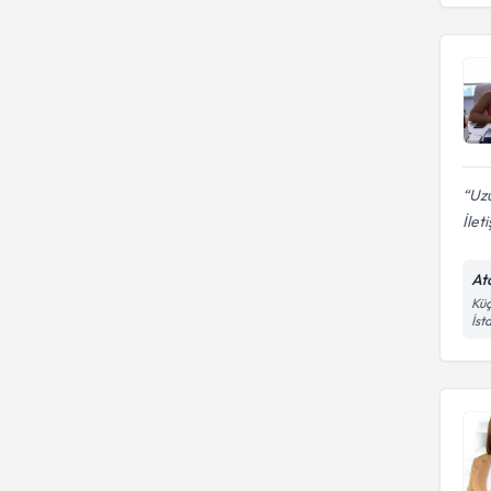
Uzu
İlet
At
Küç
İst