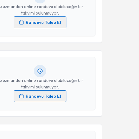
u uzmandan online randevu alabileceğin bir
takvimi bulunmuyor.
Randevu Talep Et
akvimi Talebi
 verilerimin işlenmesine ilişkin
Aydınlatma Metni
'ni
 ve kişisel verilerimin belirtilen kapsamda
esini kabul ediyorum.
Habib Bostan
için randevu takvimi talebi oluşturun.
andan randevu almanız için bir takvim
ında e-posta ile bilgilendireceğiz.
Takvim Talebini Gönder
resiniz
u uzmandan online randevu alabileceğin bir
takvimi bulunmuyor.
Randevu Talep Et
 verilerimin işlenmesine ilişkin
Aydınlatma Metni
'ni
akvimi Talebi
 ve kişisel verilerimin belirtilen kapsamda
esini kabul ediyorum.
Arif Yeğin
için randevu takvimi talebi oluşturun. Size
Takvim Talebini Gönder
 randevu almanız için bir takvim hazırlandığında e-