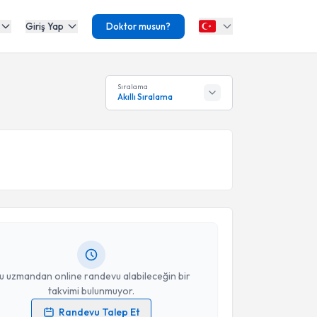
Giriş Yap
Doktor musun?
Sıralama
Akıllı Sıralama
akvimi Talebi
Fevzi Yılmaz Göğüş
için randevu takvimi talebi
Size bu uzmandan randevu almanız için bir takvim
ında e-posta ile bilgilendireceğiz.
resiniz
u uzmandan online randevu alabileceğin bir
takvimi bulunmuyor.
Randevu Talep Et