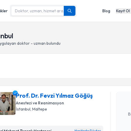
ikler
Blog
Kayıt Ol
anbul
ygulayan doktor - uzman bulundu
Randevu T
Prof. Dr. 
oluşturun. 
Prof. Dr. Fevzi Yılmaz Göğüş
hazırlandığ
Anestezi ve Reanimasyon
E-posta Ad
İstanbul
, Maltepe
B