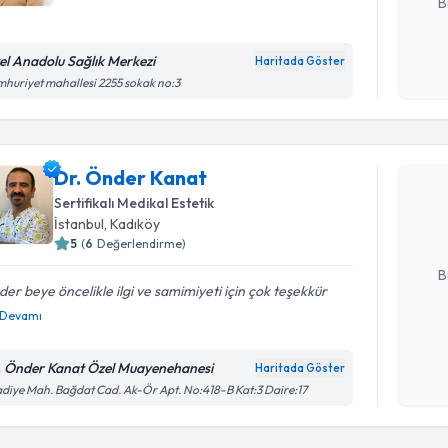
B
el Anadolu Sağlık Merkezi
Haritada Göster
Kişisel
huriyet mahallesi 2255 sokak no:3
okudum
Randevu T
işlenm
Dr. Önder
Dr. Önder Kanat
uzmandan ra
Sertifikalı Medikal Estetik
posta ile bi
İstanbul
, Kadıköy
5
(
6
Değerlendirme)
E-posta Ad
B
er beye öncelikle ilgi ve samimiyeti için çok teşekkür
Devamı
Kişisel
okudum
. Önder Kanat Özel Muayenehanesi
Haritada Göster
işlenm
diye Mah. Bağdat Cad. Ak-Ör Apt. No:418-B Kat:3 Daire:17