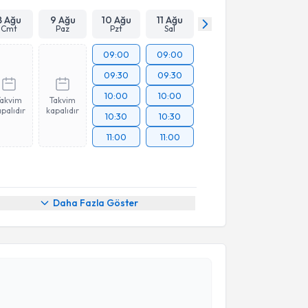
8 Ağu
9 Ağu
10 Ağu
11 Ağu
Cmt
Paz
Pzt
Sal
09:00
09:00
09:30
09:30
10:00
10:00
Takvim
Takvim
palıdır
kapalıdır
10:30
10:30
11:00
11:00
Daha Fazla Göster
akvimi Talebi
Muzaffer Öztosun
için randevu takvimi talebi
Size bu uzmandan randevu almanız için bir takvim
ında e-posta ile bilgilendireceğiz.