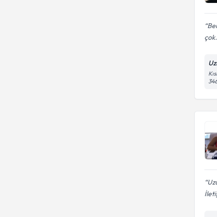
Ben
çok.
Uz
Kıs
346
Uzu
İlet