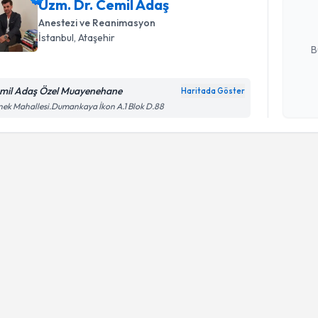
Uzm. Dr. Cemil Adaş
posta ile bi
Anestezi ve Reanimasyon
E-posta Ad
İstanbul
, Ataşehir
B
mil Adaş Özel Muayenehane
Haritada Göster
Kişisel
ek Mahallesi.Dumankaya İkon A.1 Blok D.88
okudum
işlenm