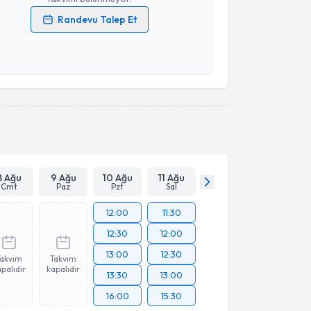
Randevu Talep Et
 verilerimin işlenmesine ilişkin
Aydınlatma Metni
'ni
 ve kişisel verilerimin belirtilen kapsamda
esini kabul ediyorum.
Takvim Talebini Gönder
8 Ağu
9 Ağu
10 Ağu
11 Ağu
Cmt
Paz
Pzt
Sal
12:00
11:30
12:30
12:00
13:00
12:30
Takvim
Takvim
palıdır
kapalıdır
13:30
13:00
16:00
15:30