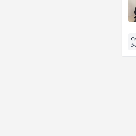
Ce
Örn