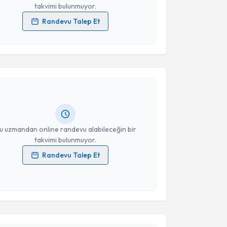
takvimi bulunmuyor.
Randevu Talep Et
 verilerimin işlenmesine ilişkin
Aydınlatma Metni
'ni
akvimi Talebi
 ve kişisel verilerimin belirtilen kapsamda
esini kabul ediyorum.
Arif Yeğin
için randevu takvimi talebi oluşturun. Size
Takvim Talebini Gönder
 randevu almanız için bir takvim hazırlandığında e-
lgilendireceğiz.
resiniz
u uzmandan online randevu alabileceğin bir
takvimi bulunmuyor.
Randevu Talep Et
 verilerimin işlenmesine ilişkin
Aydınlatma Metni
'ni
akvimi Talebi
 ve kişisel verilerimin belirtilen kapsamda
esini kabul ediyorum.
Cemil Adaş
için randevu takvimi talebi oluşturun. Size
Takvim Talebini Gönder
 randevu almanız için bir takvim hazırlandığında e-