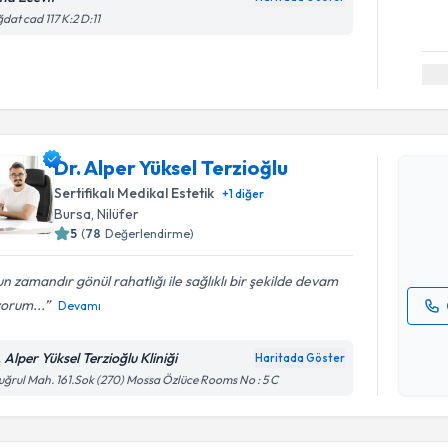
dat cad 117 K:2 D:11
Randevu T
Dr. Alper 
Dr. Alper Yüksel Terzioğlu
oluşturun. 
Sertifikalı Medikal Estetik
+
1
diğer
hazırlandığ
Bursa
, Nilüfer
5
(
78
Değerlendirme)
E-posta Ad
n zamandır gönül rahatlığı ile sağlıklı bir şekilde devam
orum...
Devamı
Kişisel
okudum
 Alper Yüksel Terzioğlu Kliniği
Haritada Göster
işlenm
uğrul Mah. 161.Sok (270) Mossa Özlüce Rooms No : 5 C