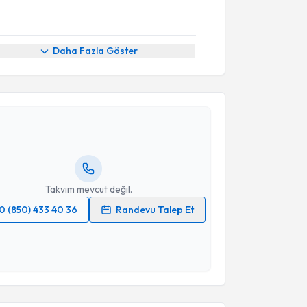
Daha Fazla Göster
akvimi Talebi
Yüksel Terzioğlu
için randevu takvimi talebi
Size bu uzmandan randevu almanız için bir takvim
ında e-posta ile bilgilendireceğiz.
resiniz
Takvim mevcut değil.
0 (850) 433 40 36
Randevu Talep Et
 verilerimin işlenmesine ilişkin
Aydınlatma Metni
'ni
 ve kişisel verilerimin belirtilen kapsamda
esini kabul ediyorum.
Takvim Talebini Gönder