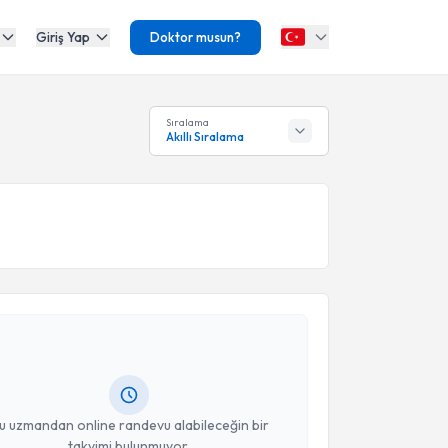
Giriş Yap
Doktor musun?
Sıralama
Akıllı Sıralama
akvimi Talebi
ren Yavuzoğlu
için randevu takvimi talebi oluşturun.
andan randevu almanız için bir takvim
ında e-posta ile bilgilendireceğiz.
resiniz
u uzmandan online randevu alabileceğin bir
takvimi bulunmuyor.