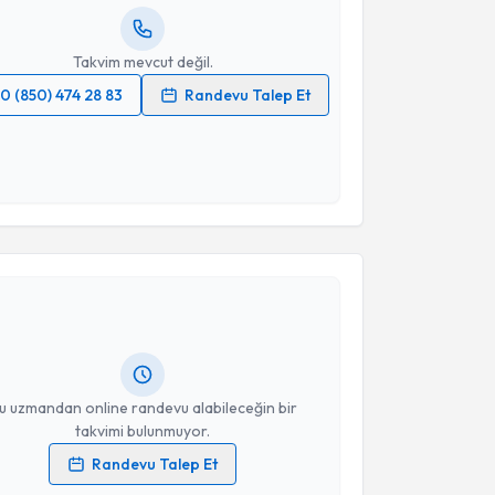
resiniz
Takvim mevcut değil.
0 (850) 474 28 83
Randevu Talep Et
 verilerimin işlenmesine ilişkin
Aydınlatma Metni
'ni
 ve kişisel verilerimin belirtilen kapsamda
esini kabul ediyorum.
akvimi Talebi
Takvim Talebini Gönder
Ebru Önöz
için randevu takvimi talebi oluşturun. Size
 randevu almanız için bir takvim hazırlandığında e-
lgilendireceğiz.
resiniz
u uzmandan online randevu alabileceğin bir
takvimi bulunmuyor.
Randevu Talep Et
 verilerimin işlenmesine ilişkin
Aydınlatma Metni
'ni