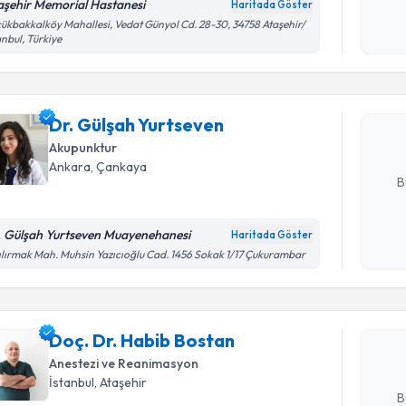
aşehir Memorial Hastanesi
Haritada Göster
okudum
Randevu T
ükbakkalköy Mahallesi, Vedat Günyol Cd. 28-30, 34758 Ataşehir/
işlenm
anbul, Türkiye
Dr. Gülşa
Size bu uzm
Dr. Gülşah Yurtseven
hazırlandığ
Akupunktur
E-posta Ad
Ankara
, Çankaya
B
. Gülşah Yurtseven Muayenehanesi
Haritada Göster
Randevu T
Kişisel
ılırmak Mah. Muhsin Yazıcıoğlu Cad. 1456 Sokak 1/17 Çukurambar
okudum
işlenm
Doç. Dr. 
Size bu uzm
Doç. Dr. Habib Bostan
hazırlandığ
Anestezi ve Reanimasyon
E-posta Ad
İstanbul
, Ataşehir
B