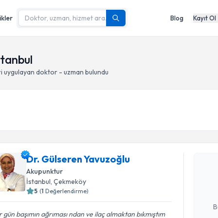
ikler
Blog
Kayıt Ol
stanbul
i
uygulayan doktor - uzman bulundu
Randevu T
Dr. Gülse
Dr. Gülseren Yavuzoğlu
Size bu uzm
Akupunktur
hazırlandığ
İstanbul
, Çekmeköy
5
(
1
Değerlendirme)
E-posta Ad
B
 gün başımın ağrıması ndan ve ilaç almaktan bıkmıştım