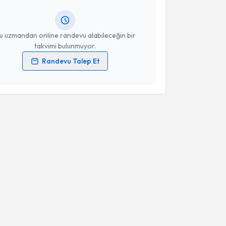
lgilendireceğiz.
resiniz
u uzmandan online randevu alabileceğin bir
takvimi bulunmuyor.
Randevu Talep Et
 verilerimin işlenmesine ilişkin
Aydınlatma Metni
'ni
 ve kişisel verilerimin belirtilen kapsamda
esini kabul ediyorum.
Takvim Talebini Gönder