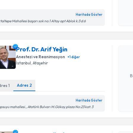
Haritada Göster
Kişisel
taltepe Mahallesi başarı sok no:1 Altay apt Ablok k:3 d:6
Randevu T
okudum
işlenm
Prof. Dr. 
Prof. Dr. Arif Yeğin
bu uzmandan
posta ile bi
Anestezi ve Reanimasyon
+
1
diğer
İstanbul
, Ataşehir
E-posta Ad
B
Adres
2
dres
1
Kişisel
Haritada Göster
Randevu T
okudum
psuyu mahallesi., Atatürk Bulvarı M.Gökay plaza No:23 kat: 3
işlenm
Uzm. Dr. 
bu uzmandan