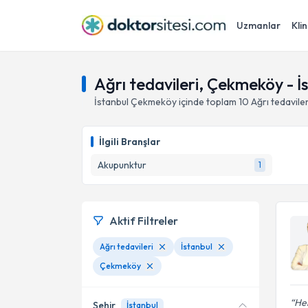
Uzmanlar
Klin
Ağrı tedavileri, Çekmeköy - İ
İstanbul
Çekmeköy
içinde toplam
10
Ağrı tedaviler
İlgili Branşlar
Akupunktur
1
Aktif Filtreler
Ağrı tedavileri
İstanbul
Çekmeköy
Her
Şehir
İstanbul