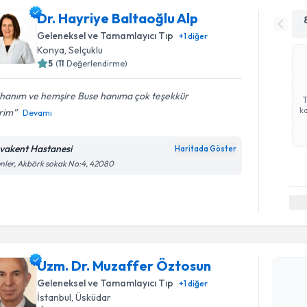
Dr. Hayriye Baltaoğlu Alp
Geleneksel ve Tamamlayıcı Tıp
+
1
diğer
Konya
, Selçuklu
5
(
11
Değerlendirme)
 hanım ve hemşire Buse hanıma çok teşekkür
ka
rim
Devamı
vakent Hastanesi
Haritada Göster
nler, Akbörk sokak No:4, 42080
Randevu T
Uzm. Dr. Muzaffer Öztosun
Uzm. Dr. 
oluşturun. 
Geleneksel ve Tamamlayıcı Tıp
+
1
diğer
hazırlandığ
İstanbul
, Üsküdar