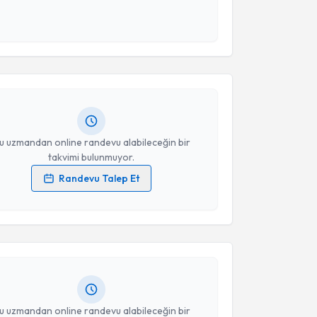
 ve kişisel verilerimin belirtilen kapsamda
akvimi Talebi
esini kabul ediyorum.
Takvim Talebini Gönder
h Yurtseven
için randevu takvimi talebi oluşturun.
andan randevu almanız için bir takvim
ında e-posta ile bilgilendireceğiz.
resiniz
u uzmandan online randevu alabileceğin bir
takvimi bulunmuyor.
Randevu Talep Et
akvimi Talebi
 verilerimin işlenmesine ilişkin
Aydınlatma Metni
'ni
 ve kişisel verilerimin belirtilen kapsamda
esini kabul ediyorum.
Habib Bostan
için randevu takvimi talebi oluşturun.
andan randevu almanız için bir takvim
ında e-posta ile bilgilendireceğiz.
Takvim Talebini Gönder
resiniz
u uzmandan online randevu alabileceğin bir