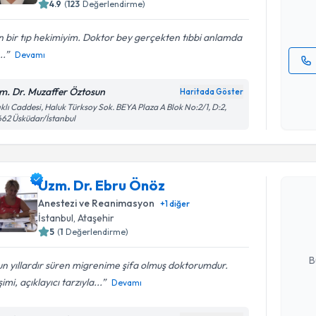
4.9
(
123
Değerlendirme)
E-posta Ad
 bir tıp hekimiyim. Doktor bey gerçekten tıbbi anlamda
..
Devamı
Kişisel
m. Dr. Muzaffer Öztosun
Haritada Göster
okudum
ıklı Caddesi, Haluk Türksoy Sok. BEYA Plaza A Blok No:2/1, D:2,
işlenm
62 Üsküdar/İstanbul
Randevu T
Uzm. Dr. Ebru Önöz
Uzm. Dr. 
bu uzmandan
Anestezi ve Reanimasyon
+
1
diğer
posta ile bi
İstanbul
, Ataşehir
5
(
1
Değerlendirme)
E-posta Ad
B
n yıllardır süren migrenime şifa olmuş doktorumdur.
işimi, açıklayıcı tarzıyla...
Devamı
Kişisel