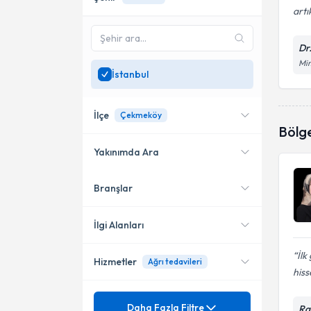
artık
Dr
Mim
İstanbul
İlçe
Çekmeköy
Bölg
Yakınımda Ara
Branşlar
Konumuma yakın uzmanları
Kadıköy
göster
Beşiktaş
İlgi Alanları
Şişli
İl
Hizmetler
Ağrı tedavileri
Akupunktur
hiss
Ataşehir
Mezuniyet
Akupunktur ile sigara bırakma
Daha Fazla Filtre
Bakırköy
Ra