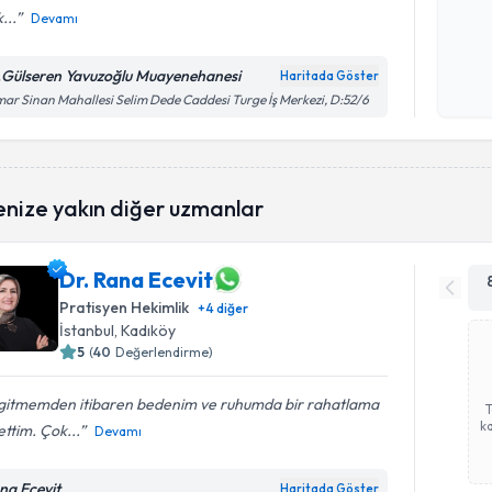
...
Devamı
Kişisel
okudum
.Gülseren Yavuzoğlu Muayenehanesi
Haritada Göster
işlenm
ar Sinan Mahallesi Selim Dede Caddesi Turge İş Merkezi, D:52/6
enize yakın diğer uzmanlar
Dr. Rana Ecevit
Pratisyen Hekimlik
+
4
diğer
İstanbul
, Kadıköy
5
(
40
Değerlendirme)
k gitmemden itibaren bedenim ve ruhumda bir rahatlama
ka
ettim. Çok...
Devamı
na Ecevit
Haritada Göster