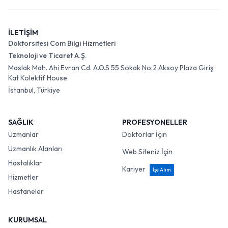
İLETİŞİM
Doktorsitesi Com Bilgi Hizmetleri
Teknoloji ve Ticaret A.Ş.
Maslak Mah. Ahi Evran Cd. A.O.S 55 Sokak No:2 Aksoy Plaza Giriş
Kat Kolektif House
İstanbul, Türkiye
SAĞLIK
PROFESYONELLER
Uzmanlar
Doktorlar İçin
Uzmanlık Alanları
Web Siteniz İçin
Hastalıklar
Kariyer
İşe Alım
Hizmetler
Hastaneler
KURUMSAL