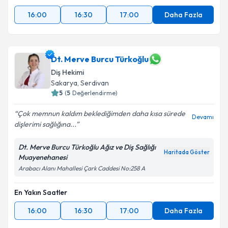
16:00
16:30
17:00
Daha Fazla
Dt. Merve Burcu Türkoğlu
Diş Hekimi
Sakarya
, Serdivan
5
(
5
Değerlendirme)
Çok memnun kaldım beklediğimden daha kısa sürede
Devamı
dişlerimi sağlığına...
Dt. Merve Burcu Türkoğlu Ağız ve Diş Sağlığı
Haritada Göster
Muayenehanesi
Arabacı Alanı Mahallesi Çark Caddesi No:258 A
En Yakın Saatler
16:00
16:30
17:00
Daha Fazla