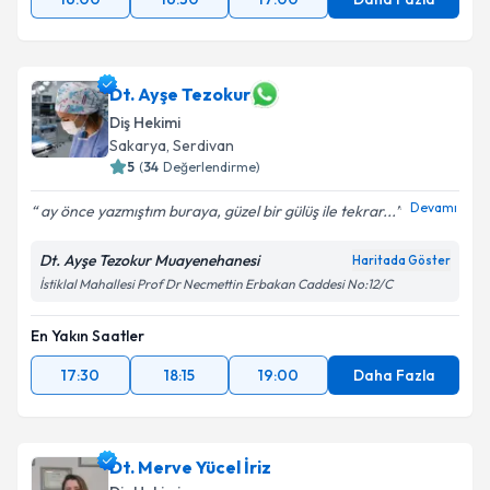
Dt. Ayşe Tezokur
Diş Hekimi
Sakarya
, Serdivan
5
(
34
Değerlendirme)
Devamı
ay önce yazmıştım buraya, güzel bir gülüş ile tekrar...
Dt. Ayşe Tezokur Muayenehanesi
Haritada Göster
İstiklal Mahallesi Prof Dr Necmettin Erbakan Caddesi No:12/C
En Yakın Saatler
17:30
18:15
19:00
Daha Fazla
Dt. Merve Yücel İriz