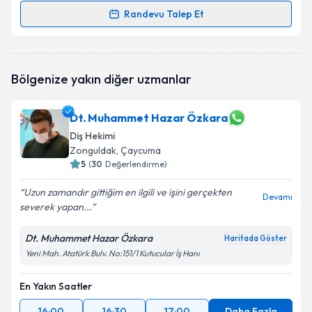
Randevu Talep Et
Randevu Takvimi Talebi
Dt. Canel Tan
için randevu takvimi talebi oluşturun.
Bölgenize yakın diğer uzmanlar
Size bu uzmandan randevu almanız için bir takvim
hazırlandığında e-posta ile bilgilendireceğiz.
Dt. Muhammet Hazar Özkara
E-posta Adresiniz
Diş Hekimi
Zonguldak
, Çaycuma
5
(
30
Değerlendirme)
Kişisel verilerimin işlenmesine ilişkin
Aydınlatma
Uzun zamandır gittiğim en ilgili ve işini gerçekten
Devamı
Metni
'ni okudum ve kişisel verilerimin belirtilen
severek yapan...
kapsamda işlenmesini kabul ediyorum.
Dt. Muhammet Hazar Özkara
Haritada Göster
Yeni Mah. Atatürk Bulv. No:151/1 Kutucular İş Hanı
Takvim Talebini Gönder
En Yakın Saatler
16:00
16:30
17:00
Daha Fazla