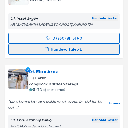
Sakarya
, Serdivan
Dt. Yusuf Ergün
Haritada Göster
ARABACIALANI MAH DENİZ SOK NO 2 İÇ KAPI NO 104
0 (850) 811 51 90
Randevu Takvimi Talebi
Randevu Talep Et
Dt. Yusuf Ergün
için randevu takvimi talebi oluşturun.
Size bu uzmandan randevu almanız için bir takvim
Dt. Ebru Araz
hazırlandığında e-posta ile bilgilendireceğiz.
Diş Hekimi
E-posta Adresiniz
Zonguldak
, Karadenizereğli
5
(
1
Değerlendirme)
Ebru hanım her şeyi açıklayarak yapan bir doktor bu
Devamı
çok...
Kişisel verilerimin işlenmesine ilişkin
Aydınlatma
Metni
'ni okudum ve kişisel verilerimin belirtilen
Dt. Ebru Araz Diş Kliniği
Haritada Göster
kapsamda işlenmesini kabul ediyorum.
Müftü Mah. Erdemir Cad. No:54/1