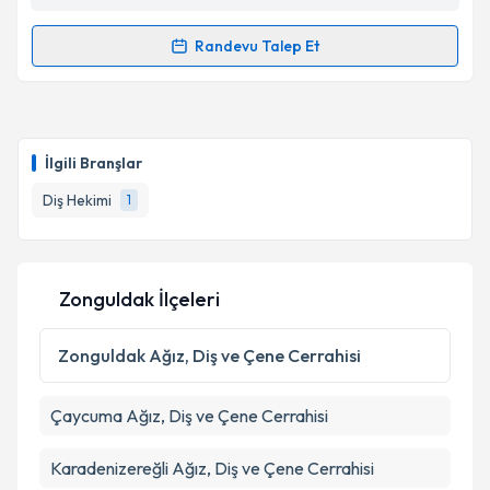
Takvim Talebini Gönder
Randevu Talep Et
Randevu Takvimi Talebi
Dt. Ebru Araz
için randevu takvimi talebi oluşturun.
Size bu uzmandan randevu almanız için bir takvim
İlgili Branşlar
hazırlandığında e-posta ile bilgilendireceğiz.
Diş Hekimi
1
E-posta Adresiniz
Zonguldak İlçeleri
Kişisel verilerimin işlenmesine ilişkin
Aydınlatma
Metni
'ni okudum ve kişisel verilerimin belirtilen
Zonguldak
Ağız, Diş ve Çene Cerrahisi
kapsamda işlenmesini kabul ediyorum.
Çaycuma
Ağız, Diş ve Çene Cerrahisi
Takvim Talebini Gönder
Karadenizereğli
Ağız, Diş ve Çene Cerrahisi