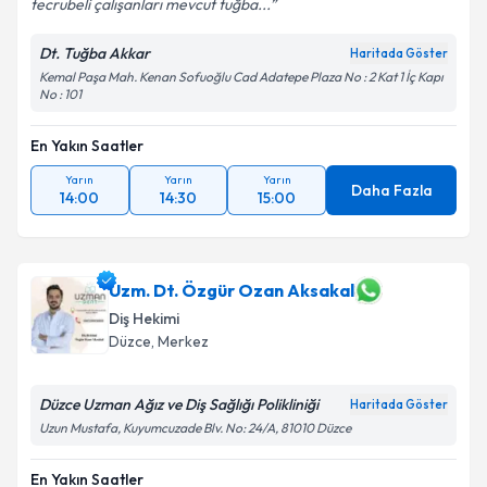
tecrubeli çalışanları mevcut tuğba...
Dt. Tuğba Akkar
Haritada Göster
Kemal Paşa Mah. Kenan Sofuoğlu Cad Adatepe Plaza No : 2 Kat 1 İç Kapı
No : 101
En Yakın Saatler
Yarın
Yarın
Yarın
Daha Fazla
14:00
14:30
15:00
Uzm. Dt. Özgür Ozan Aksakal
Diş Hekimi
Düzce
, Merkez
Düzce Uzman Ağız ve Diş Sağlığı Polikliniği
Haritada Göster
Uzun Mustafa, Kuyumcuzade Blv. No: 24/A, 81010 Düzce
En Yakın Saatler