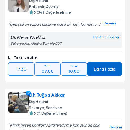
Diş Hekimi
Balıkesir
, Ayvalık
5
(
369
Değerlendirme)
Devamı
İşini çok iyi yapan bilgili ve nazik bir kişi. Randevu...
Dt. Merve Yücel İriz
Haritada Göster
Sakarya Mh. Atatürk Bulv. No:207
En Yakın Saatler
Yarın
Yarın
17:30
Daha Fazla
09:00
10:00
Dt. Tuğba Akkar
Diş Hekimi
Sakarya
, Serdivan
5
(
11
Değerlendirme)
Klinik hijyen konforlu bilgilendirme konusunda çok
Devamı