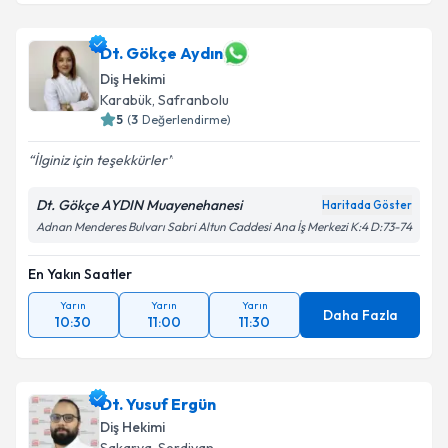
Dt. Gökçe Aydın
Diş Hekimi
Karabük
, Safranbolu
5
(
3
Değerlendirme)
İlginiz için teşekkürler
Dt. Gökçe AYDIN Muayenehanesi
Haritada Göster
Adnan Menderes Bulvarı Sabri Altun Caddesi Ana İş Merkezi K:4 D:73-74
En Yakın Saatler
Yarın
Yarın
Yarın
Daha Fazla
10:30
11:00
11:30
Dt. Yusuf Ergün
Diş Hekimi