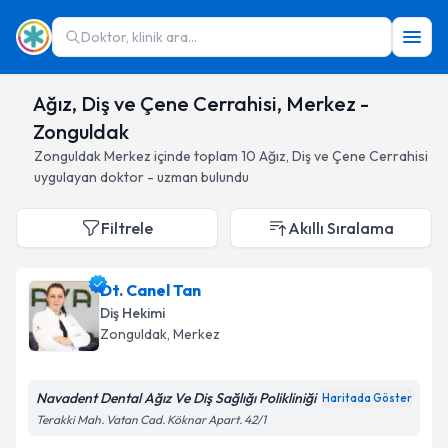
Doktor, klinik ara...
Ağız, Diş ve Çene Cerrahisi, Merkez -
Zonguldak
Zonguldak
Merkez
içinde toplam
10
Ağız, Diş ve Çene Cerrahisi
uygulayan doktor - uzman bulundu
Filtrele
Akıllı Sıralama
Dt. Canel Tan
Diş Hekimi
Zonguldak
, Merkez
Navadent Dental Ağız Ve Diş Sağlığı Polikliniği
Haritada Göster
Terakki Mah. Vatan Cad. Köknar Apart. 42/1