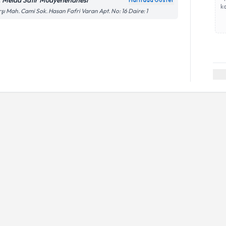
. Melda Satır Muayenehanesi
Haritada Göster
ka
şı Mah. Cami Sok. Hasan Fafri Varan Apt. No: 16 Daire: 1