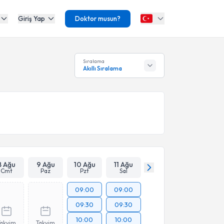
Giriş Yap
Doktor musun?
Sıralama
Akıllı Sıralama
8 Ağu
9 Ağu
10 Ağu
11 Ağu
Cmt
Paz
Pzt
Sal
09:00
09:00
09:30
09:30
10:00
10:00
Takvim
Takvim