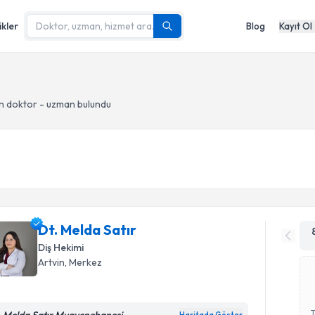
ikler
Blog
Kayıt Ol
n doktor - uzman bulundu
Dt. Melda Satır
Diş Hekimi
Artvin
, Merkez