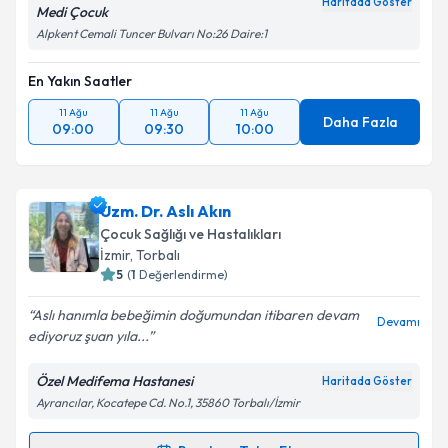
Haritada Göster
Medi Çocuk
Metni
'ni okudum ve kişisel verilerimin belirtilen
Alpkent Cemali Tuncer Bulvarı No:26 Daire:1
kapsamda işlenmesini kabul ediyorum.
En Yakın Saatler
Takvim Talebini Gönder
11 Ağu
11 Ağu
11 Ağu
Daha Fazla
09:00
09:30
10:00
Uzm. Dr. Aslı Akın
Çocuk Sağlığı ve Hastalıkları
İzmir
, Torbalı
5
(
1
Değerlendirme)
Aslı hanımla bebeğimin doğumundan itibaren devam
Devamı
ediyoruz şuan yıla...
Özel Medifema Hastanesi
Haritada Göster
Ayrancılar, Kocatepe Cd. No.1, 35860 Torbalı/İzmir