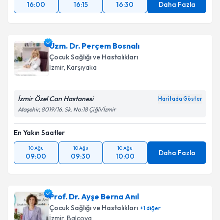
16:00
16:15
16:30
Daha Fazla
Uzm. Dr. Perçem Bosnalı
Çocuk Sağlığı ve Hastalıkları
İzmir
, Karşıyaka
İzmir Özel Can Hastanesi
Haritada Göster
Ataşehir, 8019/16. Sk. No:18 Çiğli/İzmir
En Yakın Saatler
10 Ağu
10 Ağu
10 Ağu
Daha Fazla
09:00
09:30
10:00
Prof. Dr. Ayşe Berna Anıl
Çocuk Sağlığı ve Hastalıkları
+
1
diğer
İzmir
, Balçova