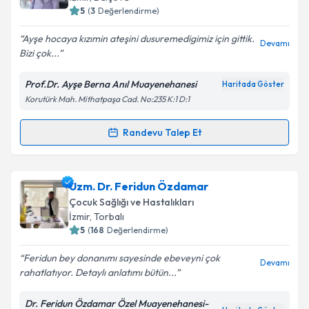
5
(
3
Değerlendirme)
Ayşe hocaya kızımin ateşini dusuremedigimiz için gittik.
Devamı
Bizi çok...
Prof.Dr. Ayşe Berna Anıl Muayenehanesi
Haritada Göster
Korutürk Mah. Mithatpaşa Cad. No:235 K:1 D:1
Randevu Talep Et
Randevu Takvimi Talebi
Prof. Dr. Ayşe Berna Anıl
için randevu takvimi talebi
Uzm. Dr. Feridun Özdamar
oluşturun. Size bu uzmandan randevu almanız için bir
Çocuk Sağlığı ve Hastalıkları
takvim hazırlandığında e-posta ile bilgilendireceğiz.
İzmir
, Torbalı
5
(
168
Değerlendirme)
E-posta Adresiniz
Feridun bey donanımı sayesinde ebeveyni çok
Devamı
rahatlatıyor. Detaylı anlatımı bütün...
Dr. Feridun Özdamar Özel Muayenehanesi-
Kişisel verilerimin işlenmesine ilişkin
Aydınlatma