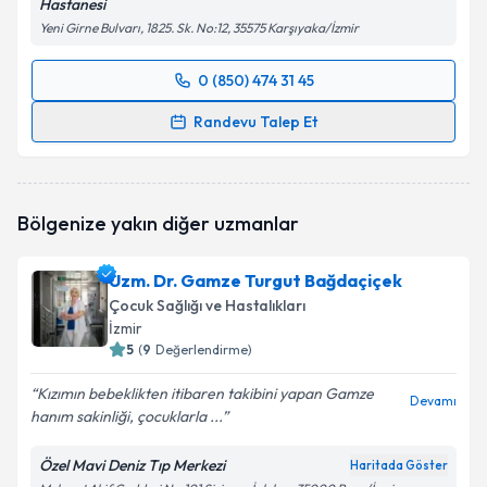
Hastanesi
Yeni Girne Bulvarı, 1825. Sk. No:12, 35575 Karşıyaka/İzmir
0 (850) 474 31 45
Randevu Takvimi Talebi
Randevu Talep Et
Uzm. Dr. Buket Öztükel
için randevu takvimi talebi
oluşturun. Size bu uzmandan randevu almanız için bir
takvim hazırlandığında e-posta ile bilgilendireceğiz.
Bölgenize yakın diğer uzmanlar
E-posta Adresiniz
Uzm. Dr. Gamze Turgut Bağdaçiçek
Çocuk Sağlığı ve Hastalıkları
İzmir
5
(
9
Değerlendirme)
Kişisel verilerimin işlenmesine ilişkin
Aydınlatma
Metni
'ni okudum ve kişisel verilerimin belirtilen
Kızımın bebeklikten itibaren takibini yapan Gamze
kapsamda işlenmesini kabul ediyorum.
Devamı
hanım sakinliği, çocuklarla ...
Özel Mavi Deniz Tıp Merkezi
Takvim Talebini Gönder
Haritada Göster