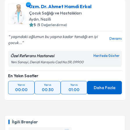
Uzm. Dr. Ahmet Hamdi Erkal
Çocuk Sağlığı ve Hastalıkları
Aydın
, Nazilli
5
(
5
Değerlendirme)
yaşındaki oğlumun bu yaşına kadar tanıdığı en iyi
Devamı
çocuk...
Özel Referans Hastanesi
Haritada Göster
Yeni Sanayi, Denizli Karayolu Cad No:59, 09900
En Yakın Saatler
Yarın
Yarın
Yarın
Daha Fazla
00:00
00:30
01:00
İlgili Branşlar