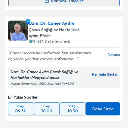
Randevu Talep Et
Randevu Takvimi Talebi
Uzm. Dr. Aslı Akın
için randevu takvimi talebi
Uzm. Dr. Caner Aydın
oluşturun. Size bu uzmandan randevu almanız için bir
Çocuk Sağlığı ve Hastalıkları
takvim hazırlandığında e-posta ile bilgilendireceğiz.
Aydın
, Efeler
5
(
284
Değerlendirme)
E-posta Adresiniz
Caner Hocam her seferinde tüm sorularımıza
Devamı
açıklayıcı yanıtlar veriyor. Kafamızda...
Uzm. Dr. Caner Aydın Çocuk Sağlığı ve
Kişisel verilerimin işlenmesine ilişkin
Aydınlatma
Haritada Göster
Hastalıkları Muayenehanesi
Metni
'ni okudum ve kişisel verilerimin belirtilen
Mimar Sinan Mah. 2360.Sok. No:1 Kat:1 D:1
kapsamda işlenmesini kabul ediyorum.
En Yakın Saatler
Takvim Talebini Gönder
10 Ağu
10 Ağu
10 Ağu
Daha Fazla
09:30
10:00
10:30