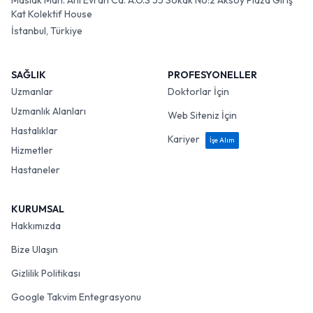
Maslak Mah. Ahi Evran Cd. A.O.S 55 Sokak No:2 Aksoy Plaza Giriş
Kat Kolektif House
İstanbul, Türkiye
SAĞLIK
PROFESYONELLER
Uzmanlar
Doktorlar İçin
Uzmanlık Alanları
Web Siteniz İçin
Hastalıklar
Kariyer
İşe Alım
Hizmetler
Hastaneler
KURUMSAL
Hakkımızda
Bize Ulaşın
Gizlilik Politikası
Google Takvim Entegrasyonu