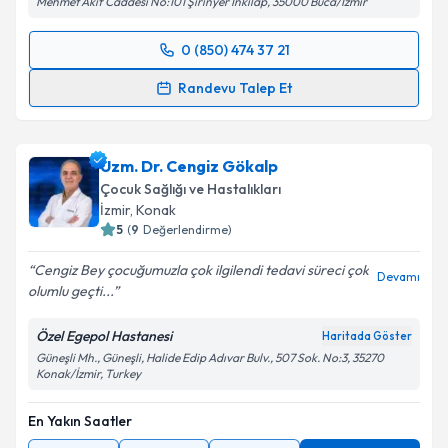
Mehmet Akif Caddesi No:101 Şirinyer İnkılap, 35000 Buca/İzmir
0 (850) 474 37 21
Randevu Takvimi Talebi
Randevu Talep Et
Uzm. Dr. Gamze Turgut Bağdaçiçek
için randevu
takvimi talebi oluşturun. Size bu uzmandan randevu
Uzm. Dr. Cengiz Gökalp
almanız için bir takvim hazırlandığında e-posta ile
bilgilendireceğiz.
Çocuk Sağlığı ve Hastalıkları
İzmir
, Konak
E-posta Adresiniz
5
(
9
Değerlendirme)
Cengiz Bey çocuğumuzla çok ilgilendi tedavi süreci çok
Devamı
olumlu geçti...
Kişisel verilerimin işlenmesine ilişkin
Aydınlatma
Özel Egepol Hastanesi
Haritada Göster
Metni
'ni okudum ve kişisel verilerimin belirtilen
Güneşli Mh., Güneşli, Halide Edip Adıvar Bulv., 507 Sok. No:3, 35270
kapsamda işlenmesini kabul ediyorum.
Konak/İzmir, Turkey
En Yakın Saatler
Takvim Talebini Gönder