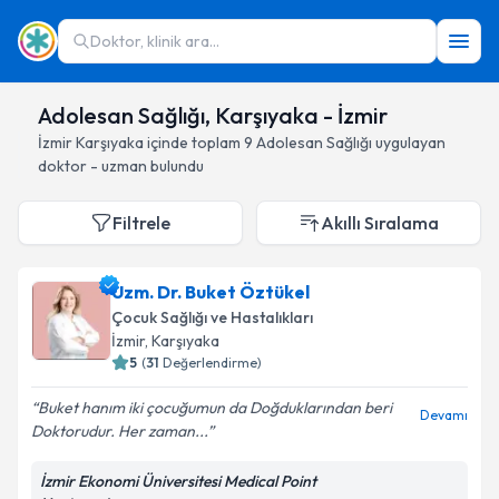
Doktor, klinik ara...
Adolesan Sağlığı, Karşıyaka - İzmir
İzmir
Karşıyaka
içinde toplam
9
Adolesan Sağlığı
uygulayan
doktor - uzman bulundu
Filtrele
Akıllı Sıralama
Uzm. Dr. Buket Öztükel
Çocuk Sağlığı ve Hastalıkları
İzmir
, Karşıyaka
5
(
31
Değerlendirme)
Buket hanım iki çocuğumun da Doğduklarından beri
Devamı
Doktorudur. Her zaman...
İzmir Ekonomi Üniversitesi Medical Point