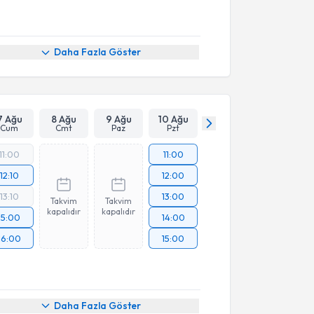
Daha Fazla Göster
7 Ağu
8 Ağu
9 Ağu
10 Ağu
Cum
Cmt
Paz
Pzt
11:00
11:00
12:10
12:00
13:10
13:00
Takvim
Takvim
kapalıdır
kapalıdır
15:00
14:00
16:00
15:00
Daha Fazla Göster