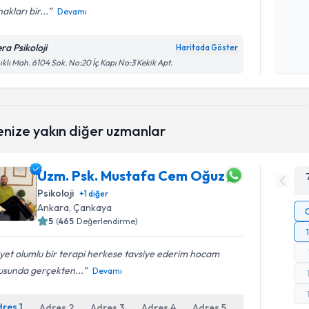
akları bir...
Devamı
Kişisel
okudum
ra Psikoloji
Haritada Göster
işlenm
ıklı Mah. 6104 Sok. No:20 İç Kapı No:3 Kekik Apt.
enize yakın diğer uzmanlar
Uzm. Psk. Mustafa Cem Oğuz
Psikoloji
+
1
diğer
Ankara
, Çankaya
5
(
465
Değerlendirme)
et olumlu bir terapi herkese tavsiye ederim hocam
usunda gerçekten...
Devamı
dres
1
Adres
2
Adres
3
Adres
4
Adres
5
Adres
6