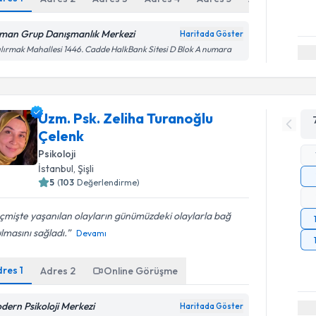
man Grup Danışmanlık Merkezi
Haritada Göster
ılırmak Mahallesi 1446. Cadde HalkBank Sitesi D Blok A numara
Uzm. Psk. Zeliha Turanoğlu
Çelenk
Psikoloji
İstanbul
, Şişli
5
(
103
Değerlendirme)
mişte yaşanılan olayların günümüzdeki olaylarla bağ
lmasını sağladı.
Devamı
dres
1
Adres
2
Online Görüşme
dern Psikoloji Merkezi
Haritada Göster