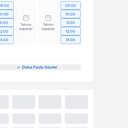
09:00
09:00
10:00
10:00
11:00
11:00
Takvim
Takvim
kapalıdır
kapalıdır
12:00
12:00
13:00
13:00
Daha Fazla Göster