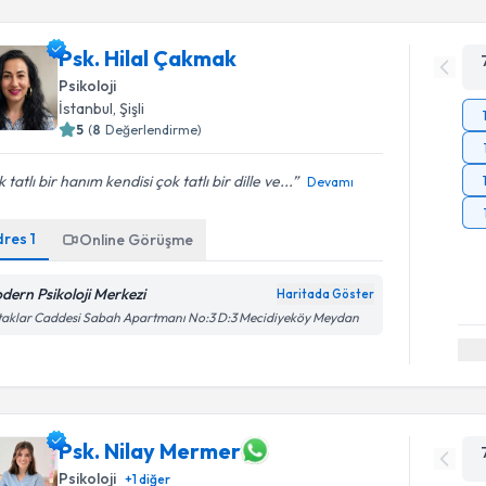
Psk. Hilal Çakmak
Psikoloji
İstanbul
, Şişli
5
(
8
Değerlendirme)
 tatlı bir hanım kendisi çok tatlı bir dille ve...
Devamı
dres
1
Online Görüşme
dern Psikoloji Merkezi
Haritada Göster
aklar Caddesi Sabah Apartmanı No:3 D:3 Mecidiyeköy Meydan
Psk. Nilay Mermer
Psikoloji
+
1
diğer