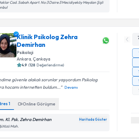
aklar Cad. Sabah Apart. No:3 Daire:3 Mecidiyeköy Meydan Şişli
anbul
Klinik Psikolog Zehra
Demirhan
Psikoloji
Ankara
, Çankaya
4.9
(
128
Değerlendirme)
dime güvenle alakalı sorunlar yaşıyordum Psikolog
ra hocamı internetten buldum...
Devamı
dres
1
Online Görüşme
m. Kl. Psk. Zehra Demirhan
Haritada Göster
ğütözü Mah.