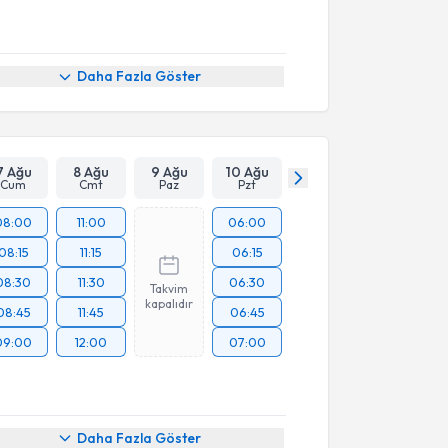
Daha Fazla Göster
7 Ağu
8 Ağu
9 Ağu
10 Ağu
Cum
Cmt
Paz
Pzt
08:00
11:00
06:00
08:15
11:15
06:15
08:30
11:30
06:30
Takvim
kapalıdır
08:45
11:45
06:45
09:00
12:00
07:00
res
7
Adres
8
Adres
9
Adres
10
Adres
11
Daha Fazla Göster