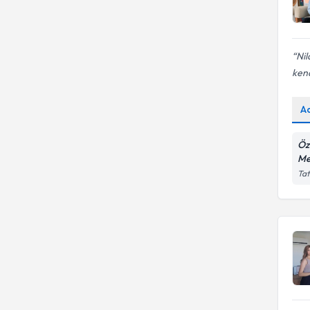
Nil
kend
A
Öz
Me
Tat