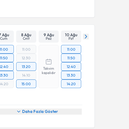
7 Ağu
8 Ağu
9 Ağu
10 Ağu
Cum
Cmt
Paz
Pzt
11:00
11:00
11:00
11:50
12:30
11:50
12:40
13:20
12:40
Takvim
kapalıdır
13:30
14:10
13:30
14:20
15:00
14:20
Daha Fazla Göster