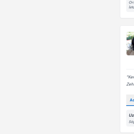
Ort
İst
Ken
Zeh
A
Uz
Sö