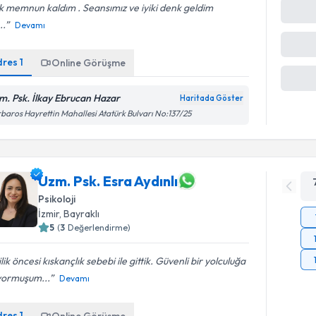
 memnun kaldım . Seansımız ve iyiki denk geldim
..
Devamı
dres
1
Online Görüşme
m. Psk. İlkay Ebrucan Hazar
Haritada Göster
baros Hayrettin Mahallesi Atatürk Bulvarı No:137/25
Uzm. Psk. Esra Aydınlı
Psikoloji
İzmir
, Bayraklı
5
(
3
Değerlendirme)
ilik öncesi kıskançlık sebebi ile gittik. Güvenli bir yolculuğa
ıyormuşum...
Devamı
dres
1