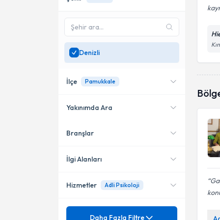
kayn
Hie
Kın
Denizli
İlçe
Pamukkale
Bölg
Yakınımda Ara
Branşlar
Konumuma yakın uzmanları
Merkezefendi
göster
Pamukkale
İlgi Alanları
Gay
Hizmetler
Adli Psikoloji
Psikoloji
kon
Mezuniyet
Agorafobi
Daha Fazla Filtre
A