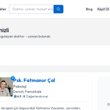
ikler
Blog
Kayıt Ol
izli
ygulayan doktor - uzman bulundu
Randevu T
Psk. Fatm
Psk. Fatmanur Çal
bu uzmandan
Psikoloji
posta ile bi
Denizli
, Pamukkale
4.9
(
8
Değerlendirme)
E-posta Ad
B
e terapisi için başvurduk fatmanur hocama , sorunları,