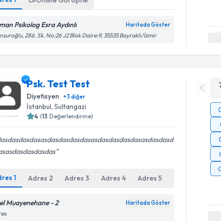
Online Görüşme
man Psikolog Esra Aydınlı
Haritada Göster
suroğlu, 286. Sk. No:26 J2 Blok Daire:9, 35535 Bayraklı/İzmir
Psk. Test Test
Diyetisyen
+
3
diğer
İstanbul
, Sultangazi
4
(
13
Değerlendirme)
dasdasdasdasasdasdasdasdasasdasdasdasdasasdasdasd
asasdasdasdasdas
dres
1
Adres
2
Adres
3
Adres
4
Adres
5
Adres
6
Ad
el Muayenehane - 2
Haritada Göster
res