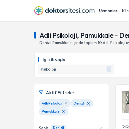
Uzmanlar
Klin
Adli Psikoloji, Pamukkale - Den
Denizli
Pamukkale
içinde toplam
10
Adli Psikoloji
u
İlgili Branşlar
Psikoloji
1
Aktif Filtreler
Adli Psikoloji
Denizli
Pamukkale
ail
Şehir
Denizli