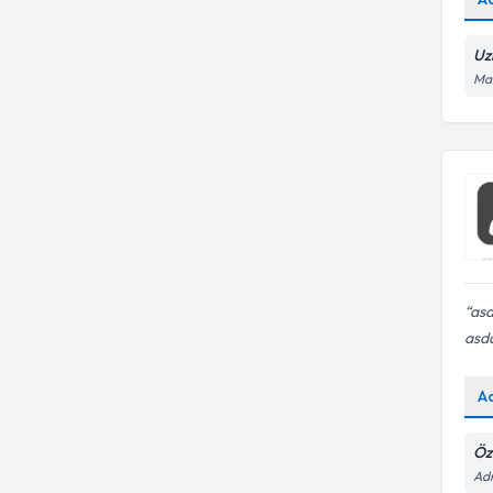
Uz
Man
as
asd
A
Öz
Ad