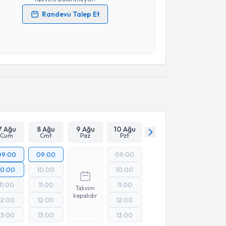
Randevu Talep Et
 verilerimin işlenmesine ilişkin
Aydınlatma Metni
'ni
 ve kişisel verilerimin belirtilen kapsamda
esini kabul ediyorum.
Takvim Talebini Gönder
7 Ağu
8 Ağu
9 Ağu
10 Ağu
Cum
Cmt
Paz
Pzt
09:00
09:00
09:00
10:00
10:00
10:00
11:00
11:00
11:00
Takvim
kapalıdır
12:00
12:00
12:00
13:00
13:00
13:00
Online Görüşme