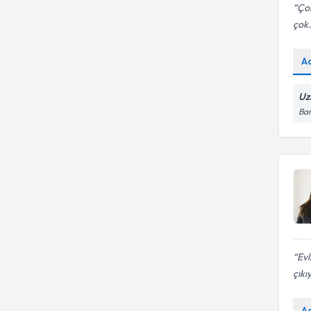
Çok
çok.
A
Uz
Bar
Evl
çık
A