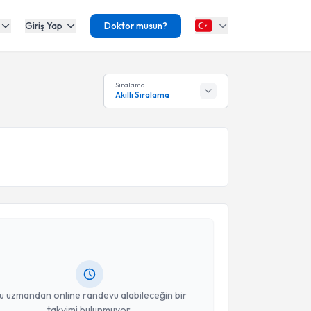
Giriş Yap
Doktor musun?
Sıralama
Akıllı Sıralama
akvimi Talebi
anur Çal
için randevu takvimi talebi oluşturun. Size
 randevu almanız için bir takvim hazırlandığında e-
lgilendireceğiz.
resiniz
u uzmandan online randevu alabileceğin bir
takvimi bulunmuyor.