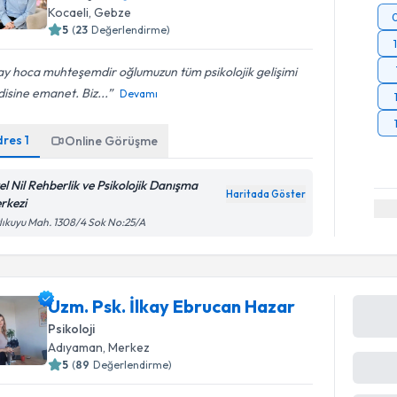
Kocaeli
, Gebze
5
(
23
Değerlendirme)
ay hoca muhteşemdir oğlumuzun tüm psikolojik gelişimi
isine emanet. Biz...
Devamı
dres
1
Online Görüşme
el Nil Rehberlik ve Psikolojik Danışma
Haritada Göster
rkezi
lıkuyu Mah. 1308/4 Sok No:25/A
Uzm. Psk. İlkay Ebrucan Hazar
Psikoloji
Adıyaman
, Merkez
5
(
89
Değerlendirme)