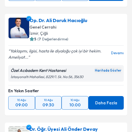
Op. Dr. Ali Doruk Hacıoğlu
Genel Cerrahi
İzmir
, Çiğli
5
(
7
Değerlendirme)
Yaklaşımı, ilgisi, hasta ile diyaloğu çok iyi bir hekim.
Devamı
Ameliyat...
Özel Acıbadem Kent Hastanesi
Haritada Göster
İstasyonaltı Mahallesi, 8229/1. Sk. No:56, 35630
En Yakın Saatler
10 Ağu
10 Ağu
10 Ağu
Daha Fazla
09:00
09:30
10:00
Dr. Öğr. Üyesi Ali Önder Devay