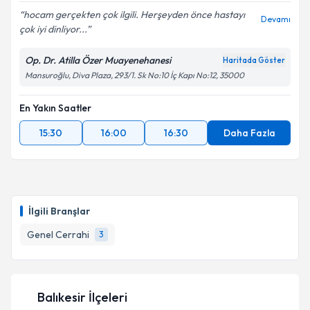
hocam gerçekten çok ilgili. Herşeyden önce hastayı
Devamı
çok iyi dinliyor...
Op. Dr. Atilla Özer Muayenehanesi
Haritada Göster
Mansuroğlu, Diva Plaza, 293/1. Sk No:10 İç Kapı No:12, 35000
En Yakın Saatler
15:30
16:00
16:30
Daha Fazla
İlgili Branşlar
Genel Cerrahi
3
Balıkesir İlçeleri