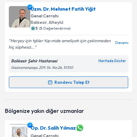
talebi oluşturun. Size bu uzmandan randevu almanız
Uzm. Dr. Mehmet Fatih Yiğit
için bir takvim hazırlandığında e-posta ile
bilgilendireceğiz.
Genel Cerrahi
Balıkesir
, Altıeylül
E-posta Adresiniz
5
(
5
Değerlendirme)
Herşey için tşkler tüp mide ameliyatı için çekinmeden
Devamı
hiç süphesiz...
Kişisel verilerimin işlenmesine ilişkin
Aydınlatma
Balıkesir Şehir Hastanesi
Haritada Göster
Metni
'ni okudum ve kişisel verilerimin belirtilen
Gaziosmanpaşa, 209. Sk. No:26, 10100
kapsamda işlenmesini kabul ediyorum.
Randevu Talep Et
Randevu Takvimi Talebi
Takvim Talebini Gönder
Uzm. Dr. Mehmet Fatih Yiğit
için randevu takvimi
Bölgenize yakın diğer uzmanlar
talebi oluşturun. Size bu uzmandan randevu almanız
için bir takvim hazırlandığında e-posta ile
bilgilendireceğiz.
Op. Dr. Salih Yılmaz
Genel Cerrahi
E-posta Adresiniz