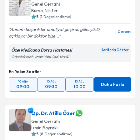
Genel Cerrahi
Bursa
, Nilüfer
5
(
1
Değerlendirme)
Annem başarılı bir ameliyat geçirdi, güleryüzlü,
Devamı
açıklayıcı bir doktor bize...
Özel Medicana Bursa Hastanesi
Haritada Göster
Odunluk Mah. İzmir Yolu Cad. No:41
En Yakın Saatler
10 Ağu
10 Ağu
10 Ağu
Daha Fazla
09:00
09:30
10:00
Op. Dr. Atilla Özer
Genel Cerrahi
İzmir
, Bayraklı
5
(
8
Değerlendirme)