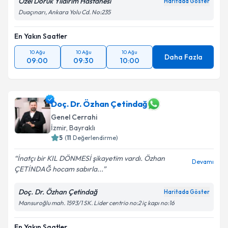
Özel Doruk Yıldırım Hastanesi
Haritada Göster
Duaçınarı, Ankara Yolu Cd. No:235
En Yakın Saatler
10 Ağu
10 Ağu
10 Ağu
Daha Fazla
09:00
09:30
10:00
Doç. Dr. Özhan Çetindağ
Genel Cerrahi
İzmir
, Bayraklı
5
(
11
Değerlendirme)
İnatçı bir KIL DÖNMESİ şikayetim vardı. Özhan
Devamı
ÇETİNDAĞ hocam sabırla...
Doç. Dr. Özhan Çetindağ
Haritada Göster
Mansuroğlu mah. 1593/1 SK. Lider centrio no:2 iç kapı no:16
En Yakın Saatler