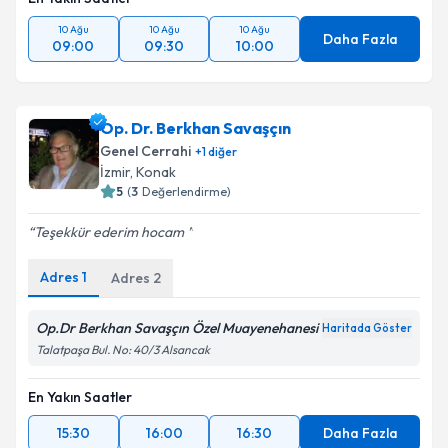
10 Ağu
10 Ağu
10 Ağu
Daha Fazla
09:00
09:30
10:00
Op. Dr. Berkhan Savaşçın
Genel Cerrahi
+
1
diğer
İzmir
, Konak
5
(
3
Değerlendirme)
Teşekkür ederim hocam
Adres
1
Adres
2
Op.Dr Berkhan Savaşçın Özel Muayenehanesi
Haritada Göster
Talatpaşa Bul. No: 40/3 Alsancak
En Yakın Saatler
15:30
16:00
16:30
Daha Fazla