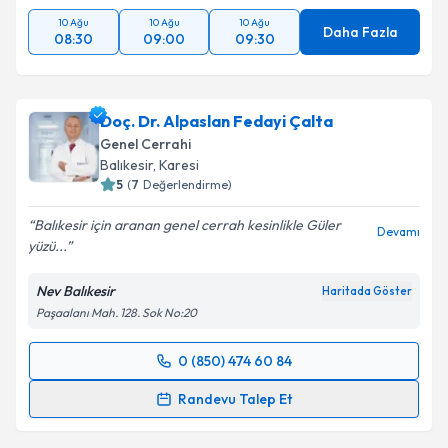
10 Ağu
10 Ağu
10 Ağu
Daha Fazla
08:30
09:00
09:30
Doç. Dr. Alpaslan Fedayi Çalta
Genel Cerrahi
Balıkesir
, Karesi
5
(
7
Değerlendirme)
Balıkesir için aranan genel cerrah kesinlikle Güler
Devamı
yüzü...
Nev Balıkesir
Haritada Göster
Paşaalanı Mah. 128. Sok No:20
0 (850) 474 60 84
Randevu Takvimi Talebi
Randevu Talep Et
Doç. Dr. Alpaslan Fedayi Çalta
için randevu takvimi