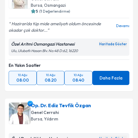
Bursa
, Osmangazi
5
(
1
Değerlendirme)
Haziran'da tüp mide ameliyatı oldum öncesinde
Devamı
Kişisel verilerimin işlenmesine ilişkin
Aydınlatma
okadar çok doktor...
Metni
'ni okudum ve kişisel verilerimin belirtilen
kapsamda işlenmesini kabul ediyorum.
Özel Aritmi Osmangazi Hastanesi
Haritada Göster
Ulu, Ulubatlı Hasan Blv. No:48 D:62, 16220
Takvim Talebini Gönder
En Yakın Saatler
10 Ağu
10 Ağu
10 Ağu
Daha Fazla
08:00
08:20
08:40
Op. Dr. Ediz Tevfik Özgan
Genel Cerrahi
Bursa
, Yıldırım