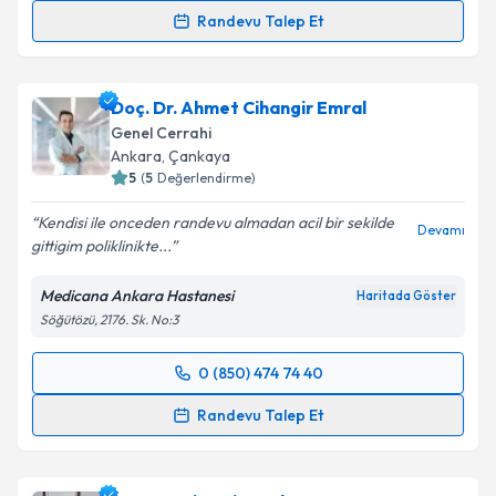
Randevu Talep Et
Prof. Dr. Murat Akın
için randevu takvimi talebi
oluşturun. Size bu uzmandan randevu almanız için bir
Doç. Dr. Ahmet Cihangir Emral
takvim hazırlandığında e-posta ile bilgilendireceğiz.
Genel Cerrahi
E-posta Adresiniz
Ankara
, Çankaya
5
(
5
Değerlendirme)
Kendisi ile onceden randevu almadan acil bir sekilde
Devamı
gittigim poliklinikte...
Kişisel verilerimin işlenmesine ilişkin
Aydınlatma
Metni
'ni okudum ve kişisel verilerimin belirtilen
Medicana Ankara Hastanesi
Haritada Göster
kapsamda işlenmesini kabul ediyorum.
Söğütözü, 2176. Sk. No:3
Takvim Talebini Gönder
0 (850) 474 74 40
Randevu Takvimi Talebi
Randevu Talep Et
Doç. Dr. Ahmet Cihangir Emral
için randevu takvimi
talebi oluşturun. Size bu uzmandan randevu almanız