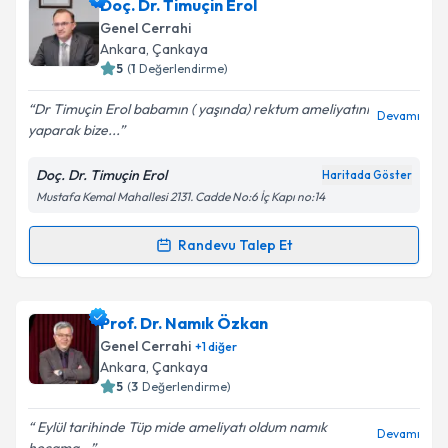
Doç. Dr. Timuçin Erol
için bir takvim hazırlandığında e-posta ile
bilgilendireceğiz.
Genel Cerrahi
Ankara
, Çankaya
E-posta Adresiniz
5
(
1
Değerlendirme)
Dr Timuçin Erol babamın ( yaşında) rektum ameliyatını
Devamı
yaparak bize...
Kişisel verilerimin işlenmesine ilişkin
Aydınlatma
Doç. Dr. Timuçin Erol
Haritada Göster
Metni
'ni okudum ve kişisel verilerimin belirtilen
Mustafa Kemal Mahallesi 2131. Cadde No:6 İç Kapı no:14
kapsamda işlenmesini kabul ediyorum.
Randevu Talep Et
Randevu Takvimi Talebi
Takvim Talebini Gönder
Doç. Dr. Timuçin Erol
için randevu takvimi talebi
Prof. Dr. Namık Özkan
oluşturun. Size bu uzmandan randevu almanız için bir
Genel Cerrahi
+
1
diğer
takvim hazırlandığında e-posta ile bilgilendireceğiz.
Ankara
, Çankaya
5
(
3
Değerlendirme)
E-posta Adresiniz
Eylül tarihinde Tüp mide ameliyatı oldum namık
Devamı