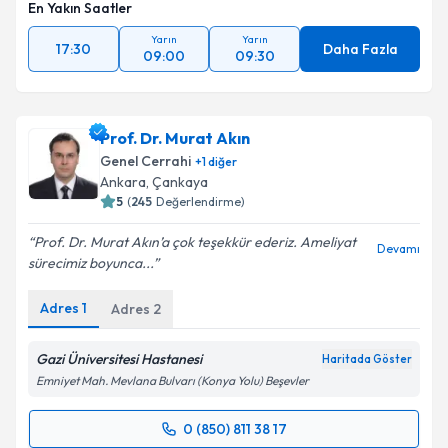
En Yakın Saatler
Yarın
Yarın
17:30
Daha Fazla
09:00
09:30
Prof. Dr. Murat Akın
Genel Cerrahi
+
1
diğer
Ankara
, Çankaya
5
(
245
Değerlendirme)
Prof. Dr. Murat Akın’a çok teşekkür ederiz. Ameliyat
Devamı
sürecimiz boyunca...
Adres
1
Adres
2
Gazi Üniversitesi Hastanesi
Haritada Göster
Emniyet Mah. Mevlana Bulvarı (Konya Yolu) Beşevler
0 (850) 811 38 17
Randevu Takvimi Talebi