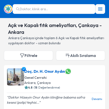
Doktor, klinik ara...
Açık ve Kapalı fıtık ameliyatları, Çankaya -
Ankara
Ankara
Çankaya
içinde toplam
6
Açık ve Kapalı fıtık ameliyatları
uygulayan doktor - uzman bulundu
Filtrele
Akıllı Sıralama
Doç. Dr. H. Onur Aydın
Genel Cerrahi
Ankara
, Çankaya
4.8
(
18
Değerlendirme)
Doktor Hüseyin Onur Aydın kliniğine babama safra
Devamı
kesesi (polip) teşhisi...