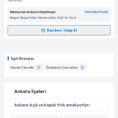
hocama...
Memorial Ankara Hastanesi
Haritada Göster
Kişisel verilerimin işlenmesine ilişkin
Aydınlatma
Balgat, Balgat Mah. Mevlana Bulv, 1422. Sk. No:4
Metni
'ni okudum ve kişisel verilerimin belirtilen
kapsamda işlenmesini kabul ediyorum.
Randevu Talep Et
Randevu Takvimi Talebi
Takvim Talebini Gönder
Prof. Dr. Namık Özkan
için randevu takvimi talebi
oluşturun. Size bu uzmandan randevu almanız için bir
İlgili Branşlar
takvim hazırlandığında e-posta ile bilgilendireceğiz.
Genel Cerrahi
Endokrin Cerrahisi
6
2
E-posta Adresiniz
Ankara İlçeleri
Kişisel verilerimin işlenmesine ilişkin
Aydınlatma
Metni
'ni okudum ve kişisel verilerimin belirtilen
Ankara
Açık ve Kapalı fıtık ameliyatları
kapsamda işlenmesini kabul ediyorum.