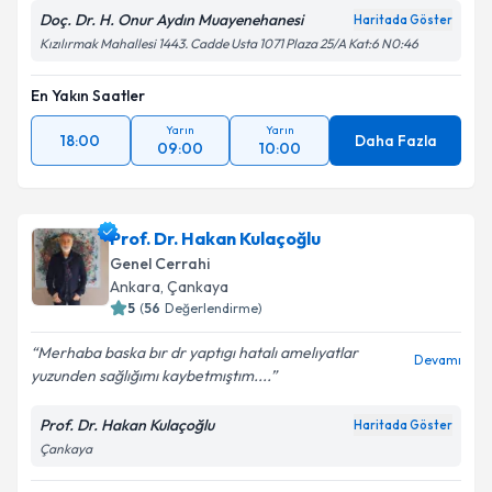
Doç. Dr. H. Onur Aydın Muayenehanesi
Haritada Göster
Kızılırmak Mahallesi 1443. Cadde Usta 1071 Plaza 25/A Kat:6 N0:46
En Yakın Saatler
Yarın
Yarın
18:00
Daha Fazla
09:00
10:00
Prof. Dr. Hakan Kulaçoğlu
Genel Cerrahi
Ankara
, Çankaya
5
(
56
Değerlendirme)
Merhaba baska bır dr yaptıgı hatalı amelıyatlar
Devamı
yuzunden sağlığımı kaybetmıştım....
Prof. Dr. Hakan Kulaçoğlu
Haritada Göster
Çankaya