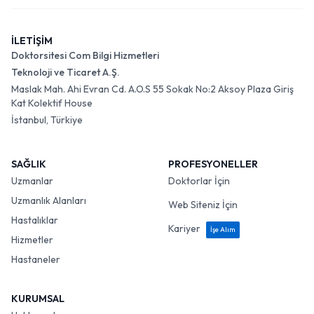
İLETİŞİM
Doktorsitesi Com Bilgi Hizmetleri
Teknoloji ve Ticaret A.Ş.
Maslak Mah. Ahi Evran Cd. A.O.S 55 Sokak No:2 Aksoy Plaza Giriş
Kat Kolektif House
İstanbul, Türkiye
SAĞLIK
PROFESYONELLER
Uzmanlar
Doktorlar İçin
Uzmanlık Alanları
Web Siteniz İçin
Hastalıklar
Kariyer
İşe Alım
Hizmetler
Hastaneler
KURUMSAL