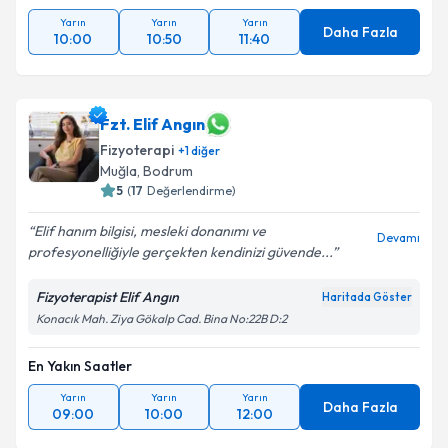
Yarın
Yarın
Yarın
Daha Fazla
10:00
10:50
11:40
Fzt. Elif Angın
Fizyoterapi
+
1
diğer
Muğla
, Bodrum
5
(
17
Değerlendirme)
Elif hanım bilgisi, mesleki donanımı ve
Devamı
profesyonelliğiyle gerçekten kendinizi güvende...
Fizyoterapist Elif Angın
Haritada Göster
Konacık Mah. Ziya Gökalp Cad. Bina No:22B D:2
En Yakın Saatler
Yarın
Yarın
Yarın
Daha Fazla
09:00
10:00
12:00