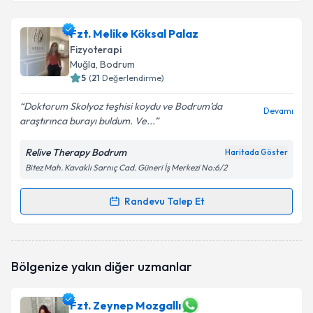
Fzt. Melike Köksal Palaz
Fizyoterapi
Muğla
, Bodrum
5
(
21
Değerlendirme)
Doktorum Skolyoz teşhisi koydu ve Bodrum’da
Devamı
araştırınca burayı buldum. Ve...
Relive Therapy Bodrum
Haritada Göster
Bitez Mah. Kavaklı Sarnıç Cad. Güneri İş Merkezi No:6/2
Randevu Talep Et
Randevu Takvimi Talebi
Fzt. Melike Köksal Palaz
için randevu takvimi talebi
Bölgenize yakın diğer uzmanlar
oluşturun. Size bu uzmandan randevu almanız için bir
takvim hazırlandığında e-posta ile bilgilendireceğiz.
Fzt. Zeynep Mozgallı
E-posta Adresiniz