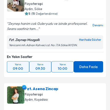
Fizyoterapi
Aydın
, Söke
5
(
15
Değerlendirme)
Kişisel verilerimin işlenmesine ilişkin
Aydınlatma
Zeynep hanim cok Guleryuzlu ve isinde profesyonel.
Devamı
Metni
'ni okudum ve kişisel verilerimin belirtilen
Seans saatiniz tam...
kapsamda işlenmesini kabul ediyorum.
Fzt. Zeynep Mozgallı
Haritada Göster
Yenicami mh.Adnan Kahveci cd. No :7/A Söke/AYDIN.
Takvim Talebini Gönder
En Yakın Saatler
Yarın
Yarın
Yarın
Daha Fazla
09:00
09:30
10:00
Fzt. Asena Zincap
Fizyoterapi
Aydın
, Kuşadası