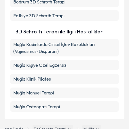
Bodrum
Metni
3D Schroth Terapi
'ni okudum ve kişisel verilerimin belirtilen
kapsamda işlenmesini kabul ediyorum.
Fethiye
3D Schroth Terapi
Takvim Talebini Gönder
3D Schroth Terapi ile İlgili Hastalıklar
Muğla Kadınlarda Cinsel İşlev Bozuklukları
(Vajinusmus-Disparoni)
Muğla Kişiye Özel Egzersiz
Muğla Klinik Pilates
Muğla Manuel Terapi
Muğla Osteopati Terapi