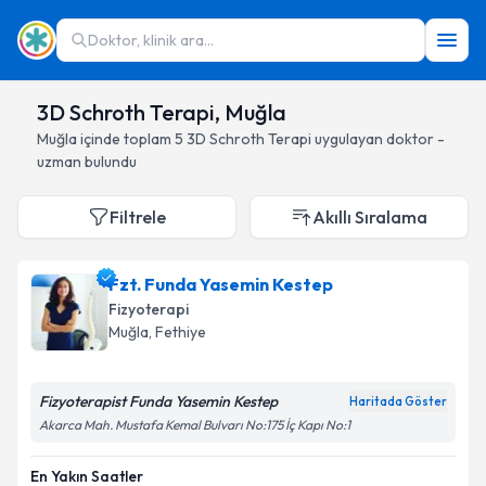
Doktor, klinik ara...
3D Schroth Terapi, Muğla
Muğla
içinde toplam
5
3D Schroth Terapi
uygulayan doktor -
uzman bulundu
Filtrele
Akıllı Sıralama
Fzt. Funda Yasemin Kestep
Fizyoterapi
Muğla
, Fethiye
Fizyoterapist Funda Yasemin Kestep
Haritada Göster
Akarca Mah. Mustafa Kemal Bulvarı No:175 İç Kapı No:1
En Yakın Saatler