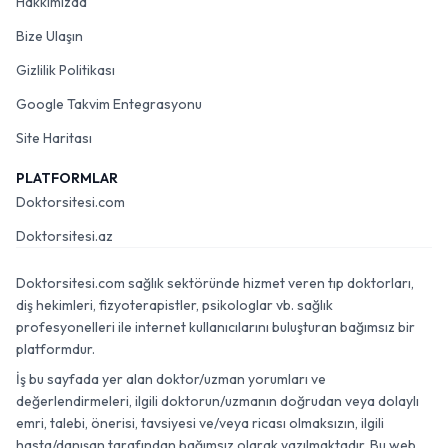
Hakkımızda
Bize Ulaşın
Gizlilik Politikası
Google Takvim Entegrasyonu
Site Haritası
PLATFORMLAR
Doktorsitesi.com
Doktorsitesi.az
Doktorsitesi.com sağlık sektöründe hizmet veren tıp doktorları,
diş hekimleri, fizyoterapistler, psikologlar vb. sağlık
profesyonelleri ile internet kullanıcılarını buluşturan bağımsız bir
platformdur.
İş bu sayfada yer alan doktor/uzman yorumları ve
değerlendirmeleri, ilgili doktorun/uzmanın doğrudan veya dolaylı
emri, talebi, önerisi, tavsiyesi ve/veya ricası olmaksızın, ilgili
hasta/danışan tarafından bağımsız olarak yazılmaktadır. Bu web