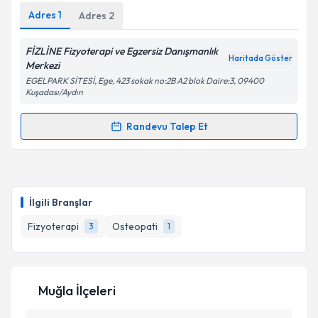
Adres
1
Adres
2
FİZLİNE Fizyoterapi ve Egzersiz Danışmanlık
Haritada Göster
Merkezi
EGELPARK SİTESİ, Ege, 423 sokak no:2B A2 blok Daire:3, 09400
Kuşadası/Aydın
Randevu Talep Et
Randevu Takvimi Talebi
Fzt. Asena Zincap
için randevu takvimi talebi
oluşturun. Size bu uzmandan randevu almanız için bir
İlgili Branşlar
takvim hazırlandığında e-posta ile bilgilendireceğiz.
Fizyoterapi
Osteopati
3
1
E-posta Adresiniz
Muğla İlçeleri
Kişisel verilerimin işlenmesine ilişkin
Aydınlatma