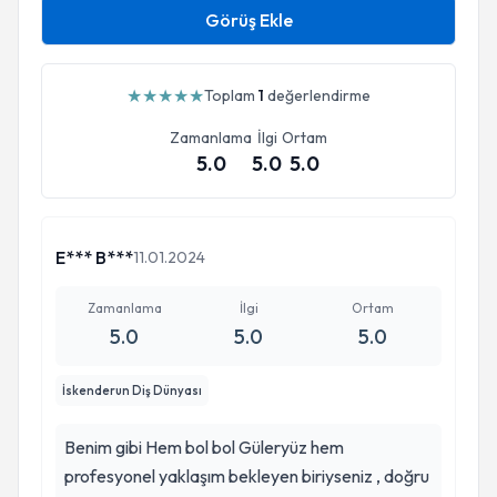
Görüş Ekle
★
★
★
★
★
Toplam
1
değerlendirme
Zamanlama
İlgi
Ortam
5.0
5.0
5.0
E*** B***
11.01.2024
Zamanlama
İlgi
Ortam
5.0
5.0
5.0
İskenderun Diş Dünyası
Benim gibi Hem bol bol Güleryüz hem
profesyonel yaklaşım bekleyen biriyseniz , doğru