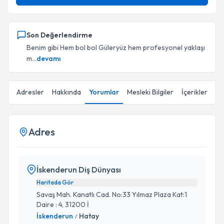
Son Değerlendirme
Benim gibi Hem bol bol Güleryüz hem profesyonel yaklaşı
m...
devamı
Adresler
Hakkında
Yorumlar
Mesleki Bilgiler
İçerikler
Adres
İskenderun Diş Dünyası
Haritada Gör
Savaş Mah. Kanatlı Cad. No:33 Yılmaz Plaza Kat:1
Daire : 4, 31200 İ
İskenderun
Hatay
/