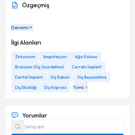
Özgeçmiş
Devamı
İlgi Alanları
Zirkonyum
Amputasyon
Ağız Kokusu
Bruksizm (Diş Gıcırdatma)
Cerrahi İmplant
Dental İmplant
Diş Bakımı
Diş Beyazlatma
Diş Eksikliği
Diş Köprüsü
Tümü
Yorumlar