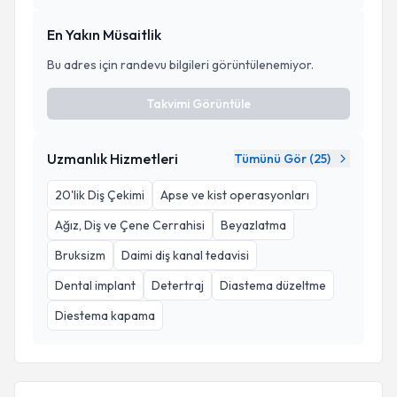
En Yakın Müsaitlik
Bu adres için randevu bilgileri görüntülenemiyor.
Takvimi Görüntüle
Uzmanlık Hizmetleri
Tümünü Gör (
25
)
20'lik Diş Çekimi
Apse ve kist operasyonları
Ağız, Diş ve Çene Cerrahisi
Beyazlatma
Bruksizm
Daimi diş kanal tedavisi
Dental implant
Detertraj
Diastema düzeltme
Diestema kapama