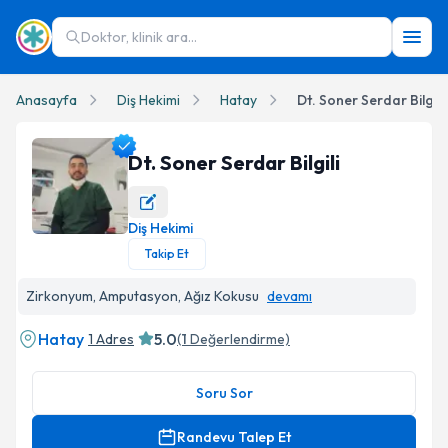
Doktor, klinik ara...
Anasayfa
Diş Hekimi
Hatay
Dt. Soner Serdar Bilgili
Dt. Soner Serdar Bilgili
Diş Hekimi
Dt. Soner Serdar Bilgili Profil Fotoğrafı
Takip Et
Zirkonyum, Amputasyon, Ağız Kokusu
devamı
Hatay
5.0
1 Adres
(
1
Değerlendirme)
Soru Sor
Randevu Talep Et