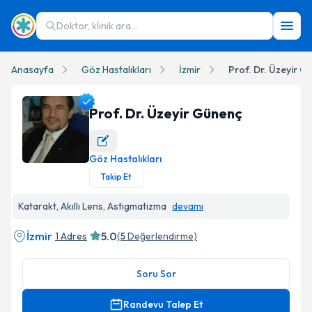
Doktor, klinik ara...
Anasayfa
Göz Hastalıkları
İzmir
Prof. Dr. Üzeyir G
Prof. Dr. Üzeyir Günenç
Göz Hastalıkları
Prof. Dr. Üzeyir Günenç Profil Fotoğrafı
Takip Et
Katarakt, Akıllı Lens, Astigmatizma
devamı
İzmir
5.0
1 Adres
(
5
Değerlendirme)
Soru Sor
Randevu Talep Et