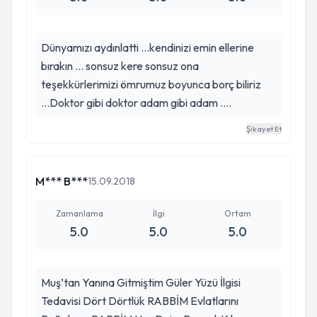
Dünyamızı aydınlatti ...kendinizi emin ellerine
bırakın ... sonsuz kere sonsuz ona
teşekkürlerimizi ömrumuz boyunca borç biliriz
...Doktor gibi doktor adam gibi adam ....
Şikayet Et
M*** B***
15.09.2018
Zamanlama
İlgi
Ortam
5.0
5.0
5.0
Muş’tan Yanına Gitmiştim Güler Yüzü İlgisi
Tedavisi Dört Dörtlük RABBİM Evlatlarını