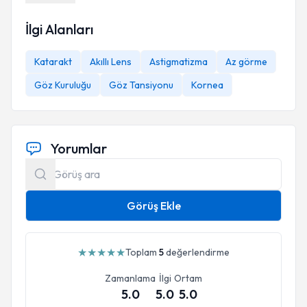
İlgi Alanları
Katarakt
Akıllı Lens
Astigmatizma
Az görme
Göz Kuruluğu
Göz Tansiyonu
Kornea
Yorumlar
Görüş Ekle
★
★
★
★
★
Toplam
5
değerlendirme
Zamanlama
İlgi
Ortam
5.0
5.0
5.0