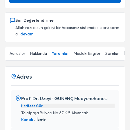
Son Değerlendirme
Allah razı olsun çok iyi bir hocasınız sistemdeki soru sorm
a...
devamı
Adresler
Hakkında
Yorumlar
Mesleki Bilgiler
Sorular
İçe
Adres
Prof. Dr. Üzeyir GÜNENÇ Muayenehanesi
Haritada Gör
Talatpaşa Bulvarı No:67 K:5 Alsancak
Konak
İzmir
/