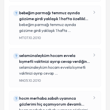
bebeğim parmağı temmuz ayında
gözüme girdi yaklaşık 1 hafta özellikle
gecel
bebeğim parmağı temmuz ayında
gözüme girdi yaklaşık 1 hafta
...
MT
07.10.2010
selamünaleyküm hocam evvela
kıymetli vaktinizi ayırıp cevap verdiğiniz
için
selamünaleyküm hocam evvela kıymetli
vaktinizi ayırıp cevap
...
NN
05.10.2010
hocm merhaba.sabah uyanınca
gözlerimi hiç açamıyorum devamlı