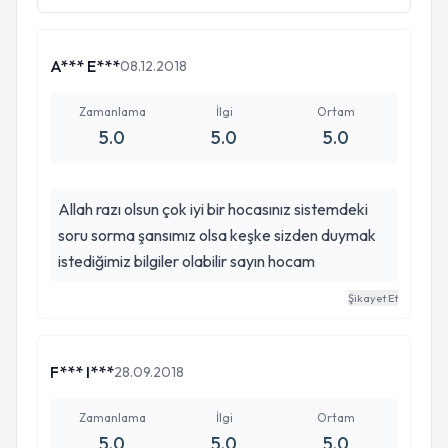
A*** E***
08.12.2018
Zamanlama
İlgi
Ortam
5.0
5.0
5.0
Allah razı olsun çok iyi bir hocasınız sistemdeki
soru sorma şansımız olsa keşke sizden duymak
istediğimiz bilgiler olabilir sayın hocam
Şikayet Et
F*** I***
28.09.2018
Zamanlama
İlgi
Ortam
5.0
5.0
5.0