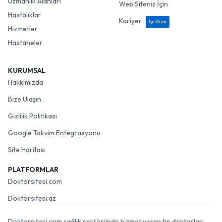
Uzmanlık Alanları
Web Siteniz İçin
Hastalıklar
Kariyer
İşe Alım
Hizmetler
Hastaneler
KURUMSAL
Hakkımızda
Bize Ulaşın
Gizlilik Politikası
Google Takvim Entegrasyonu
Site Haritası
PLATFORMLAR
Doktorsitesi.com
Doktorsitesi.az
Doktorsitesi.com sağlık sektöründe hizmet veren tıp doktorları,