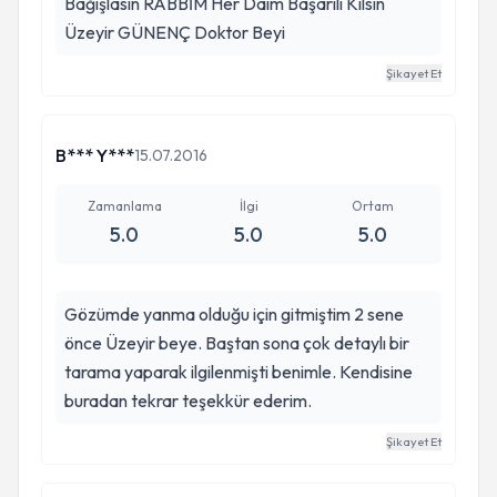
Bağışlasın RABBİM Her Daim Başarılı Kılsın
Üzeyir GÜNENÇ Doktor Beyi
Şikayet Et
B*** Y***
15.07.2016
Zamanlama
İlgi
Ortam
5.0
5.0
5.0
Gözümde yanma olduğu için gitmiştim 2 sene
önce Üzeyir beye. Baştan sona çok detaylı bir
tarama yaparak ilgilenmişti benimle. Kendisine
buradan tekrar teşekkür ederim.
Şikayet Et