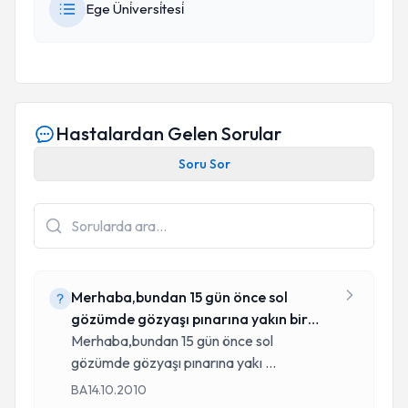
Ege Üni̇versi̇tesi̇
Hastalardan Gelen Sorular
Soru Sor
Merhaba,bundan 15 gün önce sol
gözümde gözyaşı pınarına yakın bir
kesimde a
Merhaba,bundan 15 gün önce sol
gözümde gözyaşı pınarına yakı
...
BA
14.10.2010