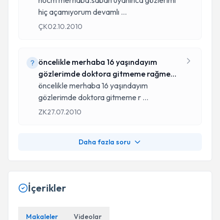
akıyorözellikl
hocm merhaba.sabah uyanınca gözlerimi
hiç açamıyorum devamlı
...
ÇK
02.10.2010
öncelikle merhaba 16 yaşındayım
gözlerimde doktora gitmeme rağmen
bir sorun
öncelikle merhaba 16 yaşındayım
gözlerimde doktora gitmeme r
...
ZK
27.07.2010
Daha fazla soru
İçerikler
Makaleler
Videolar