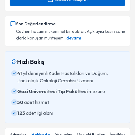
Son Değerlendirme
Ceyhun hocam mükemmel bir doktor. Açıklayıcı kesin sonu
çlarla konuşan muhteşem...
devamı
Hızlı Bakış
41
yıl deneyimli Kadın Hastalıkları ve Doğum,
Jinekolojik Onkoloji Cerrahisi Uzmanı
Gazi Üniversitesi Tıp Fakültesi
mezunu
50
adet hizmet
123
adet ilgi alanı
Adresler
Hakkında
Yorumlar
Mesleki Bilgiler
İçerikler