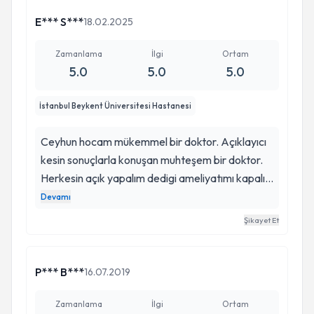
E*** S***
18.02.2025
Zamanlama
İlgi
Ortam
5.0
5.0
5.0
İstanbul Beykent Üniversitesi Hastanesi
Ceyhun hocam mükemmel bir doktor. Açıklayıcı
kesin sonuçlarla konuşan muhteşem bir doktor.
Herkesin açık yapalım dedigi ameliyatımı kapalı
bir şekilde yapılabilir dedi. Bu süreçteki bütün
Devamı
aşamaları tek tek anlattı ve bana çok güven
Şikayet Et
verdi. İyi ki tanımışım doktorumu . Böyle güzel
doktorlarımızın değerini bilmek lazım.
P*** B***
16.07.2019
Zamanlama
İlgi
Ortam