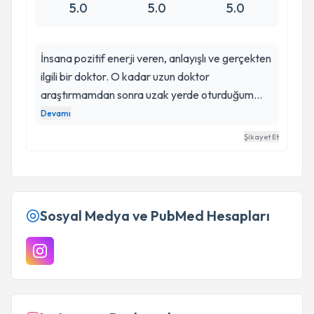
5.0
5.0
5.0
İnsana pozitif enerji veren, anlayışlı ve gerçekten
ilgili bir doktor. O kadar uzun doktor
araştırmamdan sonra uzak yerde oturduğum
halde Numan hocama randevu aldım. Ve
Devamı
alanında gerçekten başarılı ve bilgili bir doktor. İyi
Şikayet Et
ki tanımışım hocamı. İçimi rahatlattığınız için beni
dinlediğiniz için çok teşekkürler :)
Sosyal Medya ve PubMed Hesapları