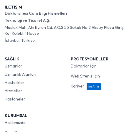
İLETİŞİM
Doktorsitesi Com Bilgi Hizmetleri
Teknoloji ve Ticaret A.Ş.
Maslak Mah. Ahi Evran Cd. A.O.S 55 Sokak No:2 Aksoy Plaza Giriş
Kat Kolektif House
İstanbul, Türkiye
SAĞLIK
PROFESYONELLER
Uzmanlar
Doktorlar İçin
Uzmanlık Alanları
Web Siteniz İçin
Hastalıklar
Kariyer
İşe Alım
Hizmetler
Hastaneler
KURUMSAL
Hakkımızda