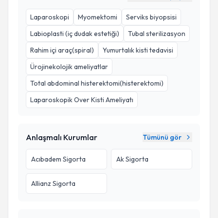
Laparoskopi
Myomektomi
Serviks biyopsisi
Labioplasti (iç dudak estetiği)
Tubal sterilizasyon
Rahim içi araç(spiral)
Yumurtalık kisti tedavisi
Ürojinekolojik ameliyatlar
Total abdominal histerektomi(histerektomi)
Laparoskopik Over Kisti Ameliyatı
Anlaşmalı Kurumlar
Tümünü gör
Acıbadem Sigorta
Ak Sigorta
Allianz Sigorta