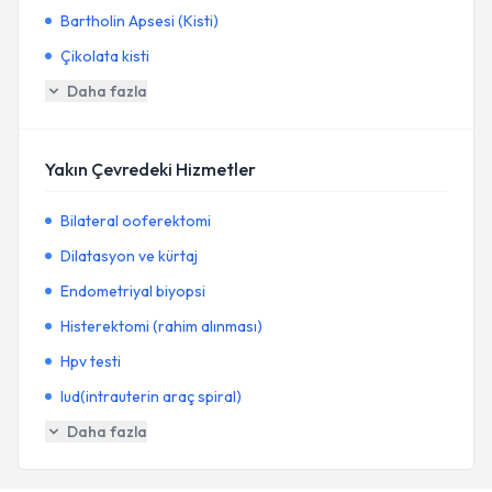
Bartholin Apsesi (Kisti)
Çikolata kisti
Daha fazla
Yakın Çevredeki Hizmetler
Bilateral ooferektomi
Dilatasyon ve kürtaj
Endometriyal biyopsi
Histerektomi (rahim alınması)
Hpv testi
Iud(intrauterin araç spiral)
Daha fazla