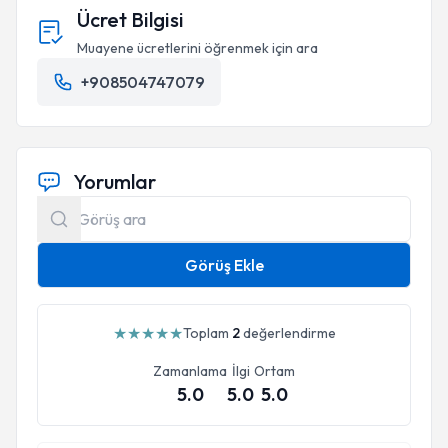
Ücret Bilgisi
Muayene ücretlerini öğrenmek için ara
+908504747079
Yorumlar
Görüş Ekle
★
★
★
★
★
Toplam
2
değerlendirme
Zamanlama
İlgi
Ortam
5.0
5.0
5.0