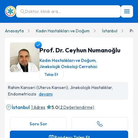
Doktor, klinik ara...
Anasayfa
Kadın Hastalıkları ve Doğum
İstanbul
Pro
Prof. Dr. Ceyhun Numanoğlu
Kadın Hastalıkları ve Doğum
,
Jinekolojik Onkoloji Cerrahisi
Takip Et
Prof. Dr. Ceyhun Numanoğlu Profil Fotoğrafı
Rahim Kanseri (Uterus Kanseri), Jinekolojik Hastalıklar,
Endometriozis
devamı
İstanbul
5.0
1 Adres
(
2
Değerlendirme)
Soru Sor
Randevu Talep Et