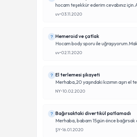
hocam teşekkür ederim cevabınız için.A
uv
•
03.11.2020
Hemeroid ve çatlak
Hocam body sporu ile uğraşıyorum.Mak
uv
•
02.11.2020
El terlemesi şikayeti
Merhaba,20 yaşındaki kızımın aşırı el t
NY
•
10.02.2020
Bağırsaktaki divertikül patlamadı
Merhaba, babam 15gün önce bağırsak di
ŞY
•
16.01.2020