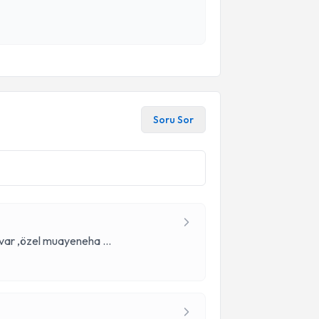
Soru Sor
m var ,özel muayeneha
...