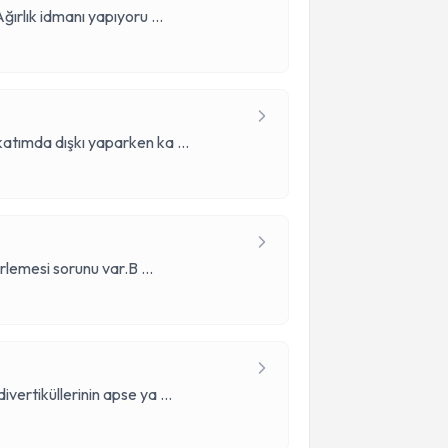
ğırlık idmanı yapıyoru
...
atımda dışkı yaparken ka
...
erlemesi sorunu var.B
...
vertiküllerinin apse ya
...