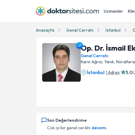
Uzmanlar
Klin
Anasayfa
Genel Cerrahi
İstanbul
O
Op. Dr. İsmail 
Genel Cerrahi
Karın Ağrısı, Yanık, Nöraltera
İstanbul
5.0
1 Adres
(
Op. Dr. İsmail Ekrem Hacıoğlu Profil Fotoğraf
Son Değerlendirme
Cok iyi bir genel cerAhi
devamı