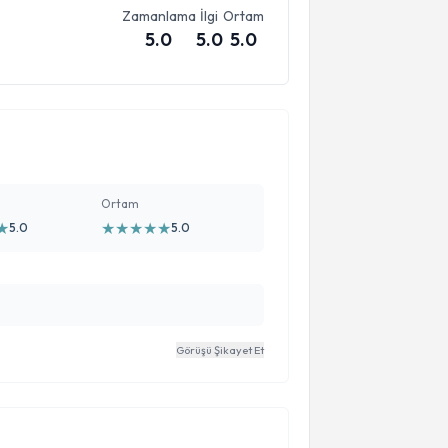
Zamanlama
İlgi
Ortam
5.0
5.0
5.0
Ortam
★
★
★
★
★
★
5.0
5.0
Görüşü Şikayet Et