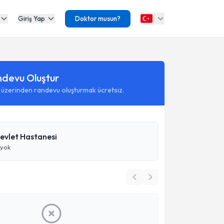
Giriş Yap
Doktor musun?
ndevu Oluştur
 üzerinden randevu oluşturmak ücretsiz.
evlet Hastanesi
 yok