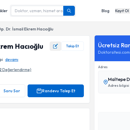
ikler
Blog
Kayıt Ol
p. Dr. İsmail Ekrem Hacıoğlu
Ücretsiz Ra
Ekrem Hacıoğlu
Takip Et
Doktorsitesi.com
pi
devamı
Adres
2
Değerlendirme)
Maltepe D
ı
Adres bilgisi
Soru Sor
Randevu Talep Et