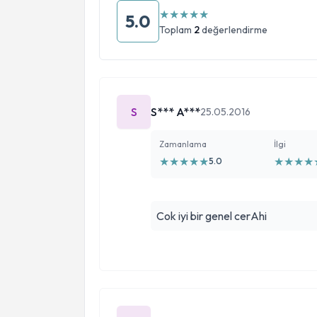
★
★
★
★
★
5.0
Toplam
2
değerlendirme
S
S*** A***
25.05.2016
Zamanlama
İlgi
★
★
★
★
★
★
★
★
★
5.0
Cok iyi bir genel cerAhi