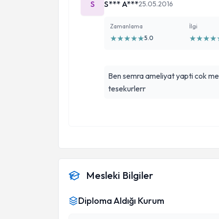
S
S*** A***
25.05.2016
Zamanlama
İlgi
★
★
★
★
★
★
★
★
★
5.0
Ben semra ameliyat yapti cok me
tesekurlerr
Mesleki Bilgiler
Diploma Aldığı Kurum