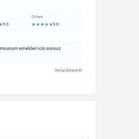
Ortam
★
★
★
★
★
★
5.0
5.0
mnunum emekleri icin sonsuz
Görüşü Şikayet Et