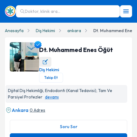
Doktor, klinik ara...
Anasayfa
Diş Hekimi
ankara
Dt. Muhammed Enes 
Dt. Muhammed Enes Öğüt
Diş Hekimi
Dt. Muhammed Enes Öğüt Profil Fotoğrafı
Takip Et
Dijital Diş Hekimliği, Endodonti (Kanal Tedavisi), Tam Ve
Parsiyel Protezler
devamı
Ankara
0 Adres
Soru Sor