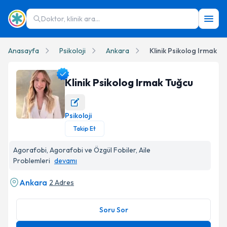
Doktor, klinik ara...
Anasayfa
Psikoloji
Ankara
Klinik Psikolog Irmak T
Klinik Psikolog Irmak Tuğcu
Psikoloji
Klinik Psikolog Irmak Tuğcu Profil Fotoğrafı
Takip Et
Agorafobi, Agorafobi ve Özgül Fobiler, Aile
Problemleri
devamı
Ankara
2 Adres
Soru Sor