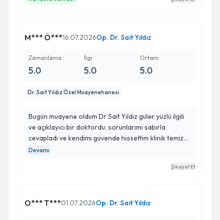
ediyorum. Bütün personellerine de ayrıca teşekkür
ediyorum ilgilerinden dolayı.
M*** Ö***
16.07.2026
Op. Dr. Sait Yıldız
Zamanlama
İlgi
Ortam
5.0
5.0
5.0
Dr. Sait Yıldız Özel Muayenehanesi
Bugün muayene oldum Dr Sait Yıldız güler yüzlü ilgili
ve açıklayıcı bir doktordu. sorunlarımı sabırla
cevapladı ve kendimi güvende hissettim klinik temiz
ve düzenliydi memnun kaldım gönül rahatlığı ile
Devamı
tavsiye ederim sayın doktor Sait yıldız'a kıymetli eşi
Şikayet Et
ve personeline çok teşekkür ederim.
O*** T***
01.07.2026
Op. Dr. Sait Yıldız