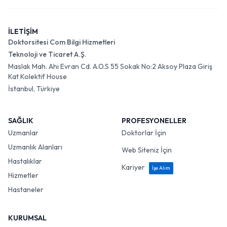
İLETİŞİM
Doktorsitesi Com Bilgi Hizmetleri
Teknoloji ve Ticaret A.Ş.
Maslak Mah. Ahi Evran Cd. A.O.S 55 Sokak No:2 Aksoy Plaza Giriş
Kat Kolektif House
İstanbul, Türkiye
SAĞLIK
PROFESYONELLER
Uzmanlar
Doktorlar İçin
Uzmanlık Alanları
Web Siteniz İçin
Hastalıklar
Kariyer
İşe Alım
Hizmetler
Hastaneler
KURUMSAL