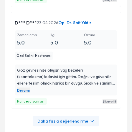
D*** D***
23.04.2026
Op. Dr. Sait Yıldız
Zamanlama
İlgi
Ortam
5.0
5.0
5.0
Özel Salihli Hastanesi
Göz çevresinde oluşan yağ bezeleri
(ksantelazma)tedavisi için gittim. Doğru ve güvenilir
ellere teslim olmak harika bir duygu. Sıcak ve samimi
yaklaşımları için Nejla hanıma ve çalışanlarına çok
Devamı
teşekkür ederim 🙏🏻
Randevu sonrası
Şikayet Et
Daha fazla değerlendirme