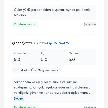
Güler yüzlü personelden oluşuyor. Ayrıca çok temiz
bir klinik
Randevu sonrası
Şikayet Et
G*** Ö***
17.07.2026
Op. Dr. Sait Yıldız
Zamanlama
İlgi
Ortam
5.0
5.0
5.0
Dr. Sait Yıldız Özel Muayenehanesi
Sait hocam ve eşi güler yüzünüz ve samimi
yaklaşımınız için çok teşekkür ederim. Hastalarıníza
verdiğiniz güven ve her detayı sabırla açıklamanız
taktirde değe. Kendimi emin ellerde hissettim. İyiki sizi
Devamı
tanımışım. Gönül rahatlığıyla herkese tavsiye
Randevu sonrası
Şikayet Et