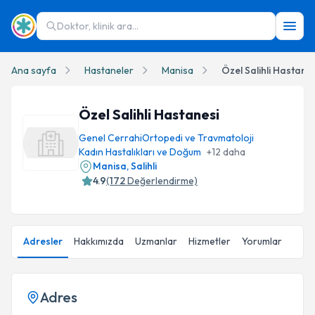
Doktor, klinik ara...
Ana sayfa
Hastaneler
Manisa
Özel Salihli Hastanes
Özel Salihli Hastanesi
Genel Cerrahi
Ortopedi ve Travmatoloji
Kadın Hastalıkları ve Doğum
+
12
daha
Manisa
,
Salihli
4.9
(
172
Değerlendirme)
Adresler
Hakkımızda
Uzmanlar
Hizmetler
Yorumlar
Adres