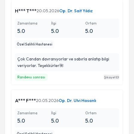
H*** T***
20.05.2026
Op. Dr. Sait Yıldız
Zamanlama
İlgi
Ortam
5.0
5.0
5.0
Özel Salihli Hastanesi
Çok Candan davranıyorlar ve sabırla anlatıp bilgi
veriyorlar. Teşekkürler🌺
Randevu sonrası
Şikayet Et
A*** F***
20.05.2026
Op. Dr. Ulvi Hasanlı
Zamanlama
İlgi
Ortam
5.0
5.0
5.0