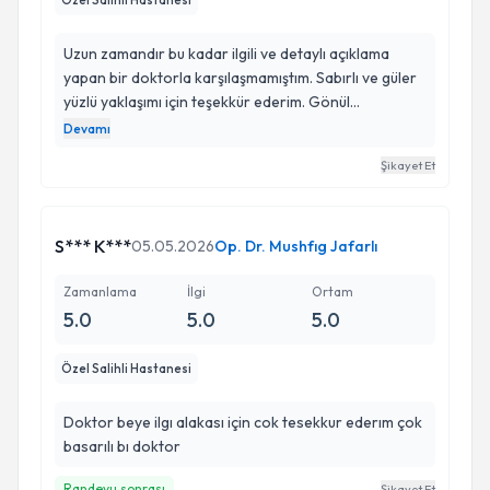
Özel Salihli Hastanesi
Uzun zamandır bu kadar ilgili ve detaylı açıklama
yapan bir doktorla karşılaşmamıştım. Sabırlı ve güler
yüzlü yaklaşımı için teşekkür ederim. Gönül
rahatlığıyla tavsiye ederim.
Devamı
Şikayet Et
S*** K***
05.05.2026
Op. Dr. Mushfıg Jafarlı
Zamanlama
İlgi
Ortam
5.0
5.0
5.0
Özel Salihli Hastanesi
Doktor beye ilgı alakası için cok tesekkur ederım çok
basarılı bı doktor
Randevu sonrası
Şikayet Et