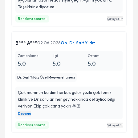
uygulanan ozon tedavisiyle geçti. Ağrım yok artk.
Teşekkür ediyorum.
Randevu sonrası
Şikayet Et
B*** A***
02.06.2026
Op. Dr. Sait Yıldız
Zamanlama
İlgi
Ortam
5.0
5.0
5.0
Dr. Sait Yıldız Özel Muayenehanesi
Çok memnun kaldım herkes güler yüzlü çok temiz
klinik ve Dr sorulan her şey hakkında detaylıca bilgi
veriyor. Ekip çok cana yakın 🫶🏻
Devamı
Randevu sonrası
Şikayet Et