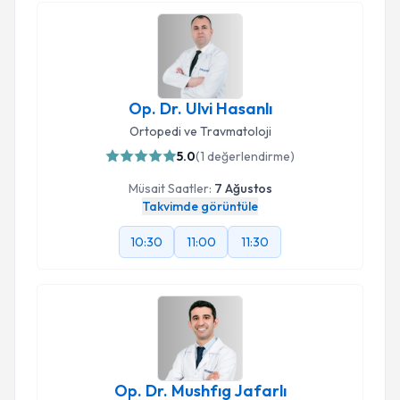
Op. Dr. Ulvi Hasanlı
Ortopedi ve Travmatoloji
5.0
(
1
değerlendirme)
Müsait Saatler:
7 Ağustos
Takvimde görüntüle
10:30
11:00
11:30
Op. Dr. Mushfıg Jafarlı