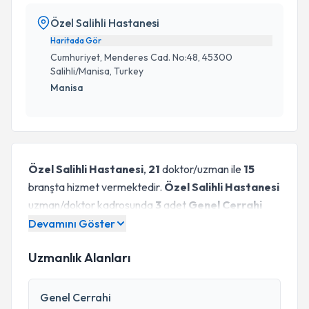
Özel Salihli Hastanesi
Haritada Gör
Cumhuriyet, Menderes Cad. No:48, 45300
Salihli/Manisa, Turkey
Manisa
Özel Salihli Hastanesi
,
21
doktor/uzman ile
15
branşta hizmet vermektedir.
Özel Salihli Hastanesi
uzman/doktor kadrosunda
3
adet
Genel Cerrahi
uzmanı
,
3
adet
Ortopedi ve Travmatoloji
uzmanı
,
Devamını Göster
2
adet
Kadın Hastalıkları ve Doğum
uzmanı
,
2
Uzmanlık Alanları
adet
Nöroloji (Beyin ve Sinir Hastalıkları)
uzmanı
,
2
adet
Pratisyen Hekimlik
uzmanı
,
1
adet
Anestezi ve Reanimasyon
uzmanı
,
1
adet
Genel Cerrahi