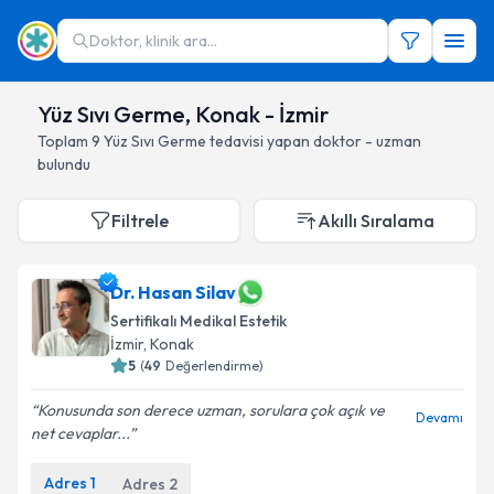
Doktor, klinik ara...
Yüz Sıvı Germe, Konak - İzmir
Toplam
9
Yüz Sıvı Germe
tedavisi yapan doktor - uzman
bulundu
Filtrele
Akıllı Sıralama
Dr. Hasan Silav
Sertifikalı Medikal Estetik
İzmir
, Konak
5
(
49
Değerlendirme)
Konusunda son derece uzman, sorulara çok açık ve
Devamı
net cevaplar...
Adres
1
Adres
2