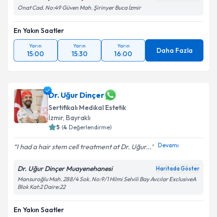
Onat Cad. No:49 Güven Mah. Şirinyer Buca İzmir
En Yakın Saatler
Yarın
Yarın
Yarın
Daha Fazla
15:00
15:30
16:00
Dr. Uğur Dinçer
Sertifikalı Medikal Estetik
İzmir
, Bayraklı
5
(
4
Değerlendirme)
Devamı
I had a hair stem cell treatment at Dr. Uğur...
Dr. Uğur Dinçer Muayenehanesi
Haritada Göster
Mansuroğlu Mah. 288/4 Sok. No:9/1 Hilmi Selvili Bay Avcılar ExclusiveA
Blok Kat:2 Daire:22
En Yakın Saatler