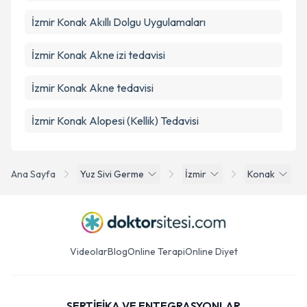
İzmir Konak Akıllı Dolgu Uygulamaları
İzmir Konak Akne izi tedavisi
İzmir Konak Akne tedavisi
İzmir Konak Alopesi (Kellik) Tedavisi
Ana Sayfa
Yuz Sivi Germe
İzmir
Konak
Videolar
Blog
Online Terapi
Online Diyet
SERTİFİKA VE ENTEGRASYONLAR