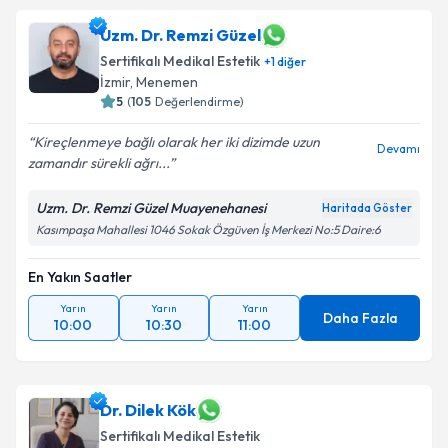
Uzm. Dr. Remzi Güzel
Sertifikalı Medikal Estetik
+
1
diğer
İzmir
, Menemen
5
(
105
Değerlendirme)
Kireçlenmeye bağlı olarak her iki dizimde uzun
Devamı
zamandır sürekli ağrı...
Uzm. Dr. Remzi Güzel Muayenehanesi
Haritada Göster
Kasımpaşa Mahallesi 1046 Sokak Özgüven İş Merkezi No:5 Daire:6
En Yakın Saatler
Yarın
Yarın
Yarın
Daha Fazla
10:00
10:30
11:00
Dr. Dilek Kök
Sertifikalı Medikal Estetik