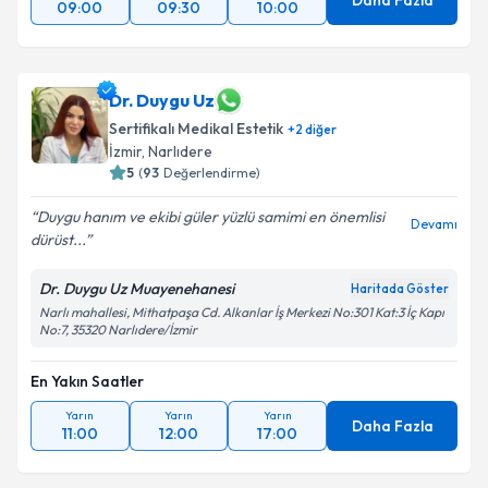
Daha Fazla
09:00
09:30
10:00
Dr. Duygu Uz
Sertifikalı Medikal Estetik
+
2
diğer
İzmir
, Narlıdere
5
(
93
Değerlendirme)
Duygu hanım ve ekibi güler yüzlü samimi en önemlisi
Devamı
dürüst...
Dr. Duygu Uz Muayenehanesi
Haritada Göster
Narlı mahallesi, Mithatpaşa Cd. Alkanlar İş Merkezi No:301 Kat:3 İç Kapı
No:7, 35320 Narlıdere/İzmir
En Yakın Saatler
Yarın
Yarın
Yarın
Daha Fazla
11:00
12:00
17:00