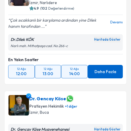
İzmir
, Narlıdere
4.9
(
102
Değerlendirme)
Çok sıcakkanlı bir karşılama ardından yine Dilek
Devamı
hanım tarafından ...
Dr.Dilek KÖK
Haritada Göster
Narlı mah. Mithatpaşa cad. No 266-c
En Yakın Saatler
12 Ağu
12 Ağu
12 Ağu
Daha Fazla
12:00
13:00
14:00
Dr. Gencay Köse
Pratisyen Hekimlik
+
1
diğer
İzmir
, Buca
Dr. Gencay Köse Muayenehanesi
Haritada Göster