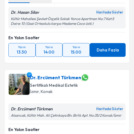
Dr. Hasan Silav
Haritada Göster
Kültür Mahallesi Şevket Özçelik Sokak Yonca Apartman No:7 Kat:5
Daire: 10 (Gazi Ortaokulu karşısı Madame Coco üstü )
En Yakın Saatler
Yarın
Yarın
Yarın
Daha Fazla
13:30
14:00
15:00
Dr. Ercüment Türkmen
Sertifikalı Medikal Estetik
İzmir
, Konak
Dr. Ercüment Türkmen
Haritada Göster
Alsancak, Kültür Mah. Ali Çetinkaya Blv. Birlik Apt. No:35/2 Konak/İzmir
En Yakın Saatler