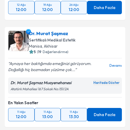
12 Ağu
19 Ağu
26 Ağu
Daha Fazla
12:00
12:00
12:00
Dr. Murat Şaşmaz
Sertifikalı Medikal Estetik
Manisa
, Akhisar
5
(
19
Değerlendirme)
Aynaya her baktığımda emeğinizi görüyorum.
Devamı
Doğallığı hiç bozmadan yüzüme çok...
Dr. Murat Şaşmaz Muayenehanesi
Haritada Göster
Atatürk Mahallesi 167 Sokak No:151/2A
En Yakın Saatler
11 Ağu
11 Ağu
11 Ağu
Daha Fazla
12:00
13:00
13:30