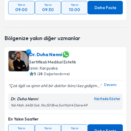
Yarın
Yarın
Yarın
Daha Fazla
09:00
09:30
10:00
Bölgenize yakın diğer uzmanlar
Dr. Duha Nenni
Sertifikalı Medikal Estetik
İzmir
, Karşıyaka
5
(
28
Değerlendirme)
Devamı
Çok ilgili ve işinin ehli bir doktor ikinci kez gidişim...
Dr. Duha Nenni
Haritada Göster
Yalı Mah. 6436 Sok. No:50 Biva Suit Kat:4 Daire:49
En Yakın Saatler
Yarın
Yarın
Yarın