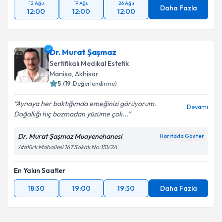
12 Ağu
19 Ağu
26 Ağu
Daha Fazla
12:00
12:00
12:00
Dr. Murat Şaşmaz
Sertifikalı Medikal Estetik
Manisa
, Akhisar
5
(
19
Değerlendirme)
Aynaya her baktığımda emeğinizi görüyorum.
Devamı
Doğallığı hiç bozmadan yüzüme çok...
Dr. Murat Şaşmaz Muayenehanesi
Haritada Göster
Atatürk Mahallesi 167 Sokak No:151/2A
En Yakın Saatler
18:30
19:00
19:30
Daha Fazla