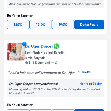
Alsancak, Kültür Mah. Ali Çetinkaya Blv. Birlik Apt. No:35/2 Konak/İzmir
En Yakın Saatler
18:30
19:00
19:30
Daha Fazla
Dr. Uğur Dinçer
Sertifikalı Medikal Estetik
İzmir
, Bayraklı
5
(
4
Değerlendirme)
Devamı
I had a hair stem cell treatment at Dr. Uğur...
Dr. Uğur Dinçer Muayenehanesi
Haritada Göster
Mansuroğlu Mah. 288/4 Sok. No:9/1 Hilmi Selvili Bay Avcılar ExclusiveA
Blok Kat:2 Daire:22
En Yakın Saatler