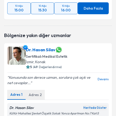
10 Ağu
10 Ağu
10 Ağu
Daha Fazla
15:00
15:30
16:00
Bölgenize yakın diğer uzmanlar
Dr. Hasan Silav
Sertifikalı Medikal Estetik
İzmir
, Konak
5
(
49
Değerlendirme)
Konusunda son derece uzman, sorulara çok açık ve
Devamı
net cevaplar...
Adres
1
Adres
2
Dr. Hasan Silav
Haritada Göster
Kültür Mahallesi Şevket Özçelik Sokak Yonca Apartman No:7 Kat:5