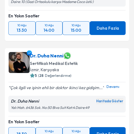
Daire: 10 (Gazi Ortaokulu karşısı Madame Coco üstü )
En Yakın Saatler
10 Ağu
10 Ağu
10 Ağu
Daha Fazla
13:30
14:00
15:00
Dr. Duha Nenni
Sertifikalı Medikal Estetik
İzmir
, Karşıyaka
5
(
28
Değerlendirme)
Devamı
Çok ilgili ve işinin ehli bir doktor ikinci kez gidişim...
Dr. Duha Nenni
Haritada Göster
Yalı Mah. 6436 Sok. No:50 Biva Suit Kat:4 Daire:49
En Yakın Saatler
10 Ağu
10 Ağu