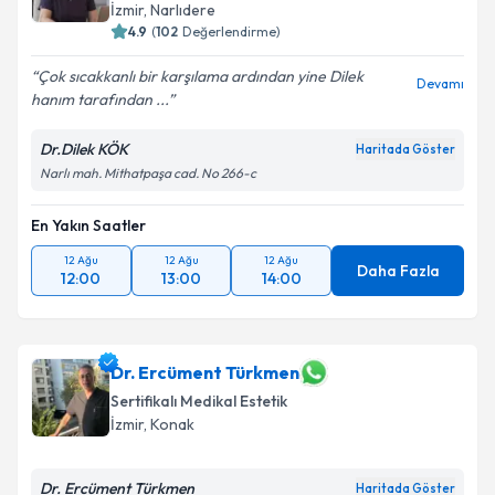
İzmir
, Narlıdere
4.9
(
102
Değerlendirme)
Çok sıcakkanlı bir karşılama ardından yine Dilek
Devamı
hanım tarafından ...
Dr.Dilek KÖK
Haritada Göster
Narlı mah. Mithatpaşa cad. No 266-c
En Yakın Saatler
12 Ağu
12 Ağu
12 Ağu
Daha Fazla
12:00
13:00
14:00
Dr. Ercüment Türkmen
Sertifikalı Medikal Estetik
İzmir
, Konak
Dr. Ercüment Türkmen
Haritada Göster