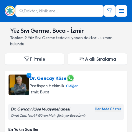
Doktor, klinik ara...
Yüz Sıvı Germe, Buca - İzmir
Toplam
9
Yüz Sıvı Germe
tedavisi yapan doktor - uzman
bulundu
Filtrele
Akıllı Sıralama
Dr. Gencay Köse
Pratisyen Hekimlik
+
1
diğer
İzmir
, Buca
Dr. Gencay Köse Muayenehanesi
Haritada Göster
Onat Cad. No:49 Güven Mah. Şirinyer Buca İzmir
En Yakın Saatler