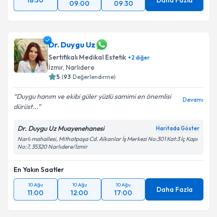
18:30
Daha Fazla
09:00
09:30
Dr. Duygu Uz
Sertifikalı Medikal Estetik
+
2
diğer
İzmir
, Narlıdere
5
(
93
Değerlendirme)
Duygu hanım ve ekibi güler yüzlü samimi en önemlisi
Devamı
dürüst...
Dr. Duygu Uz Muayenehanesi
Haritada Göster
Narlı mahallesi, Mithatpaşa Cd. Alkanlar İş Merkezi No:301 Kat:3 İç Kapı
No:7, 35320 Narlıdere/İzmir
En Yakın Saatler
10 Ağu
10 Ağu
10 Ağu
Daha Fazla
11:00
12:00
17:00