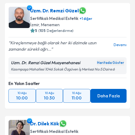
Uzm. Dr. Remzi Güzel
Sertifikalı Medikal Estetik
+
1
diğer
İzmir
, Menemen
5
(
105
Değerlendirme)
Kireçlenmeye bağlı olarak her iki dizimde uzun
Devamı
zamandır sürekli ağrı...
Uzm. Dr. Remzi Güzel Muayenehanesi
Haritada Göster
Kasımpaşa Mahallesi 1046 Sokak Özgüven İş Merkezi No:5 Daire:6
En Yakın Saatler
10 Ağu
10 Ağu
10 Ağu
Daha Fazla
10:00
10:30
11:00
Dr. Dilek Kök
Sertifikalı Medikal Estetik