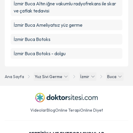
İzmir Buca Altın iğne vakumlu radyofrekans ile skar
ve çatlak tedavisi
İzmir Buca Ameliyatsız yüz germe
İzmir Buca Botoks
İzmir Buca Botoks - dolgu
Ana Sayfa
Yuz Sivi Germe
İzmir
Buca
Videolar
Blog
Online Terapi
Online Diyet