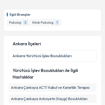
Uzm. Psk. Gökçe Şirvanlı Çevik
için randevu takvimi
talebi oluşturun. Size bu uzmandan randevu almanız
İlgili Branşlar
için bir takvim hazırlandığında e-posta ile
bilgilendireceğiz.
Psikoloji
Klinik Psikolog
2
1
E-posta Adresiniz
Ankara İlçeleri
Kişisel verilerimin işlenmesine ilişkin
Aydınlatma
Ankara
Yürütücü İşlev Bozuklukları
Metni
'ni okudum ve kişisel verilerimin belirtilen
kapsamda işlenmesini kabul ediyorum.
Yürütücü İşlev Bozuklukları ile İlgili
Hastalıklar
Takvim Talebini Gönder
Ankara Çankaya ACT/ Kabul ve Kararlılık Terapisi
Ankara Çankaya Anksiyete (Kaygı) Bozuklukları