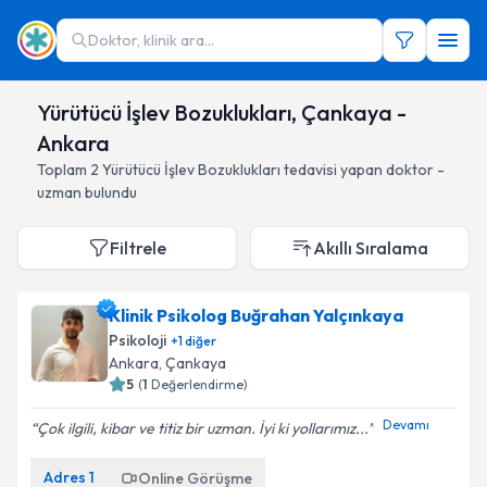
Doktor, klinik ara...
Yürütücü İşlev Bozuklukları, Çankaya -
Ankara
Toplam
2
Yürütücü İşlev Bozuklukları
tedavisi yapan doktor -
uzman bulundu
Filtrele
Akıllı Sıralama
Klinik Psikolog Buğrahan Yalçınkaya
Psikoloji
+
1
diğer
Ankara
, Çankaya
5
(
1
Değerlendirme)
Devamı
Çok ilgili, kibar ve titiz bir uzman. İyi ki yollarımız...
Adres
1
Online Görüşme