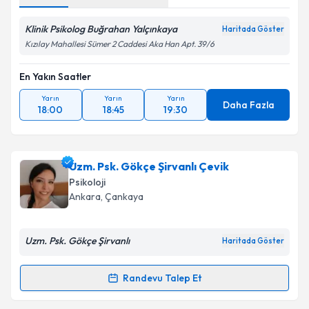
Klinik Psikolog Buğrahan Yalçınkaya
Haritada Göster
Kızılay Mahallesi Sümer 2 Caddesi Aka Han Apt. 39/6
En Yakın Saatler
Yarın
Yarın
Yarın
Daha Fazla
18:00
18:45
19:30
Uzm. Psk. Gökçe Şirvanlı Çevik
Psikoloji
Ankara
, Çankaya
Uzm. Psk. Gökçe Şirvanlı
Haritada Göster
Randevu Talep Et
Randevu Takvimi Talebi