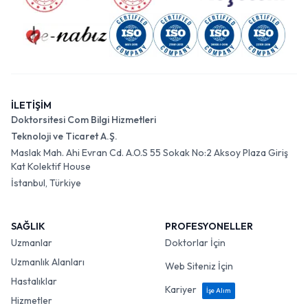
İLETİŞİM
Doktorsitesi Com Bilgi Hizmetleri
Teknoloji ve Ticaret A.Ş.
Maslak Mah. Ahi Evran Cd. A.O.S 55 Sokak No:2 Aksoy Plaza Giriş
Kat Kolektif House
İstanbul, Türkiye
SAĞLIK
PROFESYONELLER
Uzmanlar
Doktorlar İçin
Uzmanlık Alanları
Web Siteniz İçin
Hastalıklar
Kariyer
İşe Alım
Hizmetler