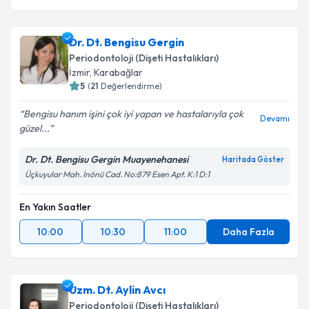
Dr. Dt. Bengisu Gergin
Periodontoloji (Dişeti Hastalıkları)
İzmir
, Karabağlar
5
(
21
Değerlendirme)
Bengisu hanım işini çok iyi yapan ve hastalarıyla çok
Devamı
güzel...
Dr. Dt. Bengisu Gergin Muayenehanesi
Haritada Göster
Üçkuyular Mah. İnönü Cad. No:879 Esen Apt. K:1 D:1
En Yakın Saatler
10:00
10:30
11:00
Daha Fazla
Uzm. Dt. Aylin Avcı
Periodontoloji (Dişeti Hastalıkları)