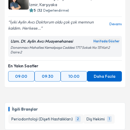
İzmir
, Karşıyaka
5
(
32
Değerlendirme)
İyiki Aylin Avcı Doktorum oldu çok çok memnun
Devamı
kaldım. Herkese...
Uzm. Dt. Aylin Avcı Muayenehanesi
Haritada Göster
Donanmacı Mahallesi Kemalpaşa Caddesi 1717 Sokak No 131 Kat:2
Daire:2
En Yakın Saatler
09:00
09:30
10:00
Daha Fazla
İlgili Branşlar
Periodontoloji (Dişeti Hastalıkları)
Diş Hekimi
2
1