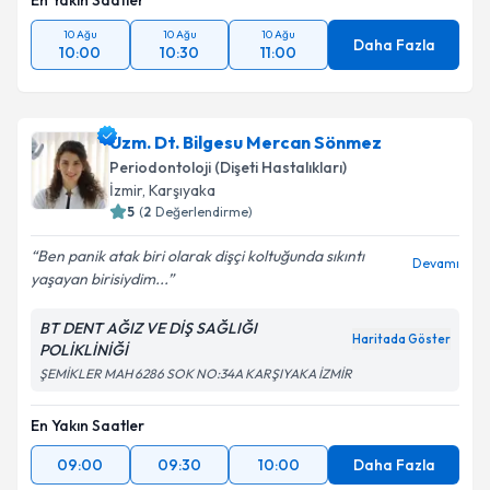
En Yakın Saatler
10 Ağu
10 Ağu
10 Ağu
Daha Fazla
10:00
10:30
11:00
Uzm. Dt. Bilgesu Mercan Sönmez
Periodontoloji (Dişeti Hastalıkları)
İzmir
, Karşıyaka
5
(
2
Değerlendirme)
Ben panik atak biri olarak dişçi koltuğunda sıkıntı
Devamı
yaşayan birisiydim...
BT DENT AĞIZ VE DİŞ SAĞLIĞI
Haritada Göster
POLİKLİNİĞİ
ŞEMİKLER MAH 6286 SOK NO:34A KARŞIYAKA İZMİR
En Yakın Saatler
09:00
09:30
10:00
Daha Fazla