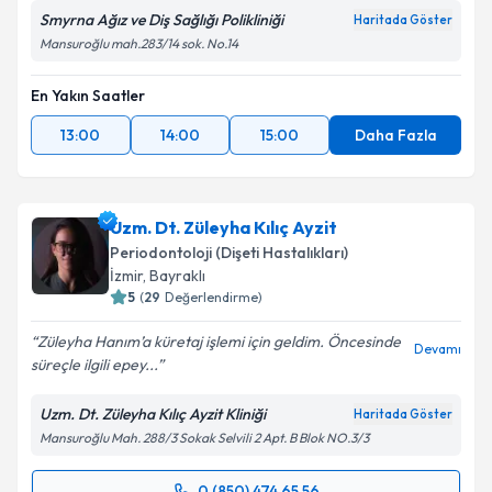
Smyrna Ağız ve Diş Sağlığı Polikliniği
Haritada Göster
Mansuroğlu mah.283/14 sok. No.14
En Yakın Saatler
13:00
14:00
15:00
Daha Fazla
Uzm. Dt. Züleyha Kılıç Ayzit
Periodontoloji (Dişeti Hastalıkları)
İzmir
, Bayraklı
5
(
29
Değerlendirme)
Züleyha Hanım’a küretaj işlemi için geldim. Öncesinde
Devamı
süreçle ilgili epey...
Uzm. Dt. Züleyha Kılıç Ayzit Kliniği
Haritada Göster
Mansuroğlu Mah. 288/3 Sokak Selvili 2 Apt. B Blok NO.3/3
0 (850) 474 65 56