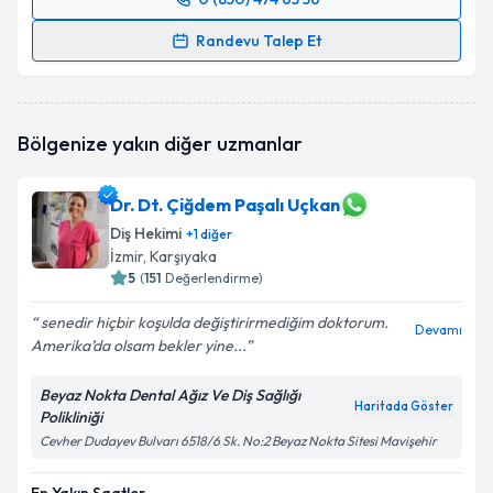
Randevu Takvimi Talebi
Randevu Talep Et
Uzm. Dt. Züleyha Kılıç Ayzit
için randevu takvimi
talebi oluşturun. Size bu uzmandan randevu almanız
için bir takvim hazırlandığında e-posta ile
Bölgenize yakın diğer uzmanlar
bilgilendireceğiz.
E-posta Adresiniz
Dr. Dt. Çiğdem Paşalı Uçkan
Diş Hekimi
+
1
diğer
İzmir
, Karşıyaka
5
(
151
Değerlendirme)
Kişisel verilerimin işlenmesine ilişkin
Aydınlatma
senedir hiçbir koşulda değiştirirmediğim doktorum.
Metni
'ni okudum ve kişisel verilerimin belirtilen
Devamı
Amerika’da olsam bekler yine...
kapsamda işlenmesini kabul ediyorum.
Beyaz Nokta Dental Ağız Ve Diş Sağlığı
Haritada Göster
Takvim Talebini Gönder
Polikliniği
Cevher Dudayev Bulvarı 6518/6 Sk. No:2 Beyaz Nokta Sitesi Mavişehir