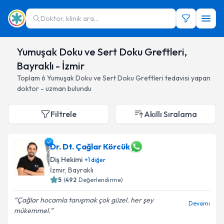
Doktor, klinik ara...
Yumuşak Doku ve Sert Doku Greftleri,
Bayraklı - İzmir
Toplam
6
Yumuşak Doku ve Sert Doku Greftleri
tedavisi yapan
doktor - uzman bulundu
Filtrele
Akıllı Sıralama
Dr. Dt. Çağlar Körcük
Diş Hekimi
+
1
diğer
İzmir
, Bayraklı
5
(
492
Değerlendirme)
Çağlar hocamla tanışmak çok güzel. her şey
Devamı
mükemmel.