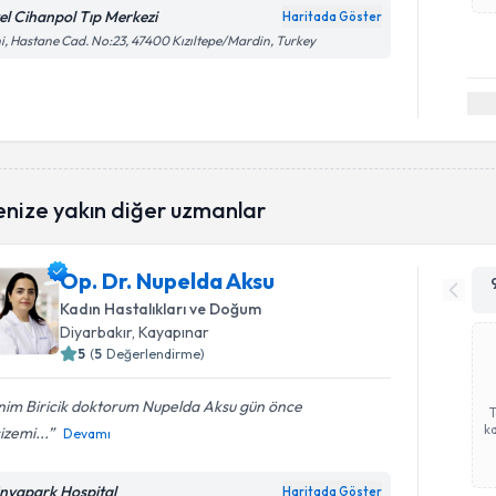
el Cihanpol Tıp Merkezi
Haritada Göster
i, Hastane Cad. No:23, 47400 Kızıltepe/Mardin, Turkey
enize yakın diğer uzmanlar
Op. Dr. Nupelda Aksu
Kadın Hastalıkları ve Doğum
Diyarbakır
, Kayapınar
5
(
5
Değerlendirme)
nim Biricik doktorum Nupelda Aksu gün önce
ka
zemi...
Devamı
nyapark Hospital
Haritada Göster