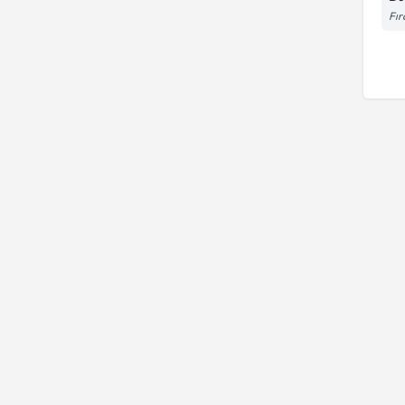
Bartolin Kist ve Apsesi
Fır
Ameliyatı