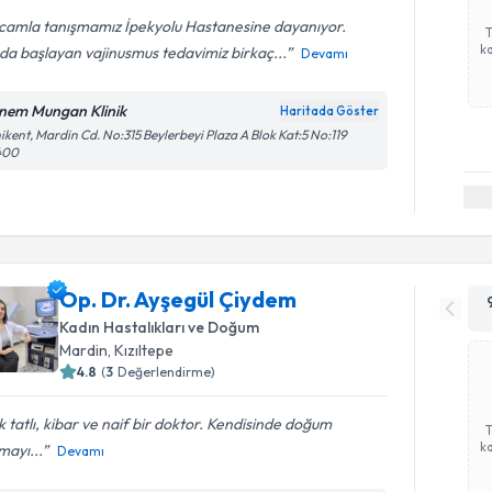
camla tanışmamız İpekyolu Hastanesine dayanıyor.
ka
a başlayan vajinusmus tedavimiz birkaç...
Devamı
nem Mungan Klinik
Haritada Göster
ikent, Mardin Cd. No:315 Beylerbeyi Plaza A Blok Kat:5 No:119
400
Op. Dr. Ayşegül Çiydem
Kadın Hastalıkları ve Doğum
Mardin
, Kızıltepe
4.8
(
3
Değerlendirme)
 tatlı, kibar ve naif bir doktor. Kendisinde doğum
ka
mayı...
Devamı