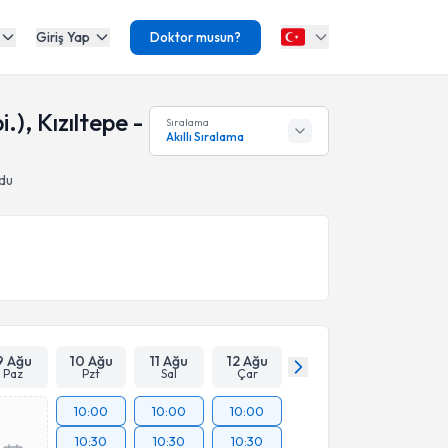
Giriş Yap
Doktor musun?
.), Kızıltepe -
Sıralama
Akıllı Sıralama
du
9 Ağu
10 Ağu
11 Ağu
12 Ağu
Paz
Pzt
Sal
Çar
10:00
10:00
10:00
10:30
10:30
10:30