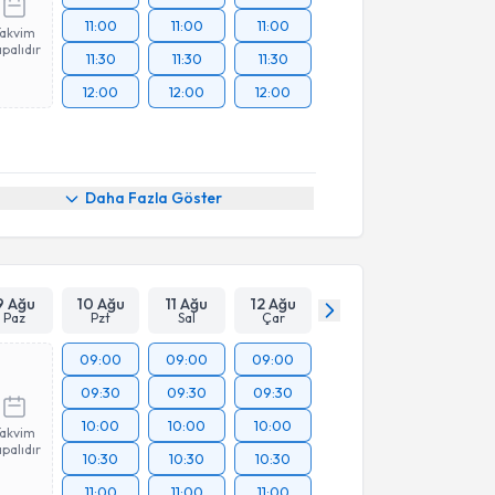
11:00
11:00
11:00
Takvim
palıdır
11:30
11:30
11:30
12:00
12:00
12:00
Daha Fazla Göster
9 Ağu
10 Ağu
11 Ağu
12 Ağu
Paz
Pzt
Sal
Çar
09:00
09:00
09:00
09:30
09:30
09:30
10:00
10:00
10:00
Takvim
palıdır
10:30
10:30
10:30
11:00
11:00
11:00