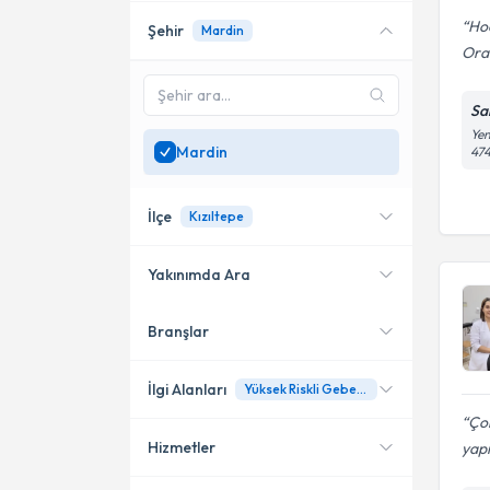
Ho
Şehir
Mardin
Orad
Sa
Yen
Mardin
47
İlçe
Kızıltepe
Yakınımda Ara
Branşlar
Konumuma yakın uzmanları
Kızıltepe
göster
İlgi Alanları
Yüksek Riskli Gebeliklerin İzlenmesi (Hipertansif, Diyabetik Gebelikler Gibi.)
Çok
Hizmetler
yap
Kadın Hastalıkları ve Doğum