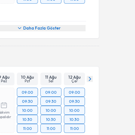
Daha Fazla Göster
9 Ağu
10 Ağu
11 Ağu
12 Ağu
Paz
Pzt
Sal
Çar
09:00
09:00
09:00
09:30
09:30
09:30
10:00
10:00
10:00
Takvim
palıdır
10:30
10:30
10:30
11:00
11:00
11:00