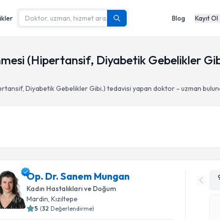
ikler
Blog
Kayıt Ol
nmesi (Hipertansif, Diyabetik Gebelikler Gibi
rtansif, Diyabetik Gebelikler Gibi.)
tedavisi yapan doktor - uzman bulun
Op. Dr. Sanem Mungan
Kadın Hastalıkları ve Doğum
Mardin
, Kızıltepe
5
(
32
Değerlendirme)