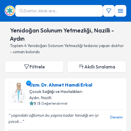
Doktor, klinik ara...
Yenidoğan Solunum Yetmezliği, Nazilli -
Aydın
Toplam
4
Yenidoğan Solunum Yetmezliği
tedavisi yapan doktor
- uzman bulundu
Filtrele
Akıllı Sıralama
Uzm. Dr. Ahmet Hamdi Erkal
Çocuk Sağlığı ve Hastalıkları
Aydın
, Nazilli
5
(
5
Değerlendirme)
yaşındaki oğlumun bu yaşına kadar tanıdığı en iyi
Devamı
çocuk...