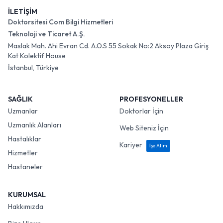
İLETİŞİM
Doktorsitesi Com Bilgi Hizmetleri
Teknoloji ve Ticaret A.Ş.
Maslak Mah. Ahi Evran Cd. A.O.S 55 Sokak No:2 Aksoy Plaza Giriş
Kat Kolektif House
İstanbul, Türkiye
SAĞLIK
PROFESYONELLER
Uzmanlar
Doktorlar İçin
Uzmanlık Alanları
Web Siteniz İçin
Hastalıklar
Kariyer
İşe Alım
Hizmetler
Hastaneler
KURUMSAL
Hakkımızda