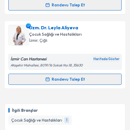
Takvim Talebini Gönder
Randevu Talep Et
Uzm. Dr. Mevlüt Özkan Tokay
için randevu takvimi
talebi oluşturun. Size bu uzmandan randevu almanız
Uzm. Dr. Leyla Aliyeva
için bir takvim hazırlandığında e-posta ile
bilgilendireceğiz.
Çocuk Sağlığı ve Hastalıkları
İzmir
, Çiğli
E-posta Adresiniz
İzmir Can Hastanesi
Haritada Göster
Ataşehir Mahallesi, 8019/16 Sokak No:18, 35630
Kişisel verilerimin işlenmesine ilişkin
Aydınlatma
Randevu Talep Et
Metni
'ni okudum ve kişisel verilerimin belirtilen
Randevu Takvimi Talebi
kapsamda işlenmesini kabul ediyorum.
Uzm. Dr. Leyla Aliyeva
için randevu takvimi talebi
Takvim Talebini Gönder
oluşturun. Size bu uzmandan randevu almanız için bir
İlgili Branşlar
takvim hazırlandığında e-posta ile bilgilendireceğiz.
Çocuk Sağlığı ve Hastalıkları
1
E-posta Adresiniz