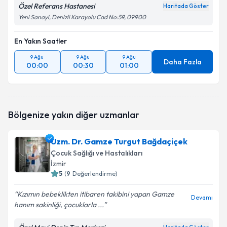
Özel Referans Hastanesi
Haritada Göster
Yeni Sanayi, Denizli Karayolu Cad No:59, 09900
En Yakın Saatler
9 Ağu
9 Ağu
9 Ağu
Daha Fazla
00:00
00:30
01:00
Bölgenize yakın diğer uzmanlar
Uzm. Dr. Gamze Turgut Bağdaçiçek
Çocuk Sağlığı ve Hastalıkları
İzmir
5
(
9
Değerlendirme)
Kızımın bebeklikten itibaren takibini yapan Gamze
Devamı
hanım sakinliği, çocuklarla ...