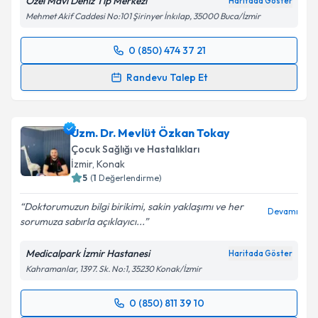
Özel Mavi Deniz Tıp Merkezi
Haritada Göster
Mehmet Akif Caddesi No:101 Şirinyer İnkılap, 35000 Buca/İzmir
0 (850) 474 37 21
Randevu Takvimi Talebi
Randevu Talep Et
Uzm. Dr. Gamze Turgut Bağdaçiçek
için randevu
takvimi talebi oluşturun. Size bu uzmandan randevu
Uzm. Dr. Mevlüt Özkan Tokay
almanız için bir takvim hazırlandığında e-posta ile
bilgilendireceğiz.
Çocuk Sağlığı ve Hastalıkları
İzmir
, Konak
E-posta Adresiniz
5
(
1
Değerlendirme)
Doktorumuzun bilgi birikimi, sakin yaklaşımı ve her
Devamı
sorumuza sabırla açıklayıcı...
Kişisel verilerimin işlenmesine ilişkin
Aydınlatma
Medicalpark İzmir Hastanesi
Haritada Göster
Metni
'ni okudum ve kişisel verilerimin belirtilen
Kahramanlar, 1397. Sk. No:1, 35230 Konak/İzmir
kapsamda işlenmesini kabul ediyorum.
0 (850) 811 39 10
Randevu Takvimi Talebi