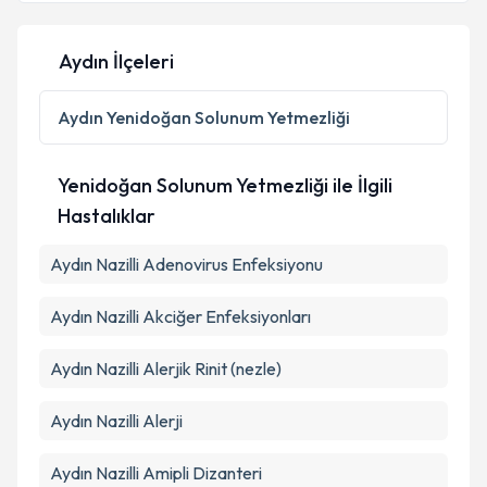
Aydın İlçeleri
Kişisel verilerimin işlenmesine ilişkin
Aydınlatma
Metni
'ni okudum ve kişisel verilerimin belirtilen
Aydın
Yenidoğan Solunum Yetmezliği
kapsamda işlenmesini kabul ediyorum.
Yenidoğan Solunum Yetmezliği ile İlgili
Takvim Talebini Gönder
Hastalıklar
Aydın Nazilli Adenovirus Enfeksiyonu
Aydın Nazilli Akciğer Enfeksiyonları
Aydın Nazilli Alerjik Rinit (nezle)
Aydın Nazilli Alerji
Aydın Nazilli Amipli Dizanteri