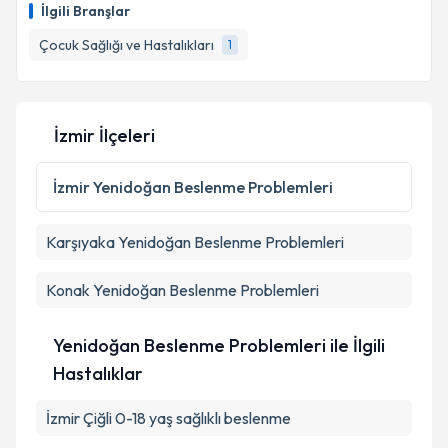
bilgilendireceğiz.
İlgili Branşlar
E-posta Adresiniz
Çocuk Sağlığı ve Hastalıkları
1
İzmir İlçeleri
Kişisel verilerimin işlenmesine ilişkin
Aydınlatma
Metni
'ni okudum ve kişisel verilerimin belirtilen
kapsamda işlenmesini kabul ediyorum.
İzmir
Yenidoğan Beslenme Problemleri
Karşıyaka
Yenidoğan Beslenme Problemleri
Takvim Talebini Gönder
Konak
Yenidoğan Beslenme Problemleri
Yenidoğan Beslenme Problemleri ile İlgili
Hastalıklar
İzmir Çiğli 0-18 yaş sağlıklı beslenme