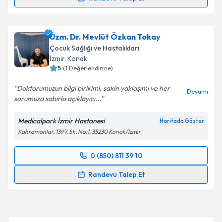
Uzm. Dr. Gamze Turgut Bağdaçiçek
için randevu
takvimi talebi oluşturun. Size bu uzmandan randevu
Uzm. Dr. Mevlüt Özkan Tokay
almanız için bir takvim hazırlandığında e-posta ile
bilgilendireceğiz.
Çocuk Sağlığı ve Hastalıkları
İzmir
, Konak
E-posta Adresiniz
5
(
1
Değerlendirme)
Doktorumuzun bilgi birikimi, sakin yaklaşımı ve her
Devamı
sorumuza sabırla açıklayıcı...
Kişisel verilerimin işlenmesine ilişkin
Aydınlatma
Medicalpark İzmir Hastanesi
Haritada Göster
Metni
'ni okudum ve kişisel verilerimin belirtilen
Kahramanlar, 1397. Sk. No:1, 35230 Konak/İzmir
kapsamda işlenmesini kabul ediyorum.
0 (850) 811 39 10
Randevu Takvimi Talebi
Takvim Talebini Gönder
Randevu Talep Et
Uzm. Dr. Mevlüt Özkan Tokay
için randevu takvimi
talebi oluşturun. Size bu uzmandan randevu almanız
için bir takvim hazırlandığında e-posta ile