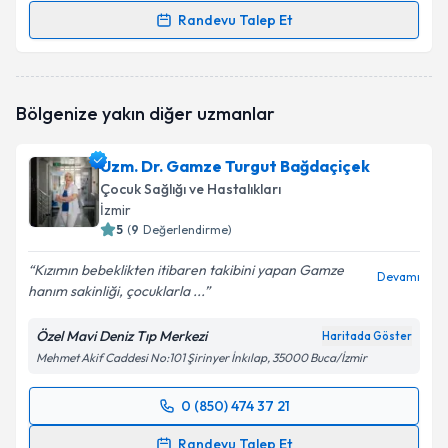
Randevu Talep Et
Randevu Takvimi Talebi
Uzm. Dr. Leyla Aliyeva
için randevu takvimi talebi
Bölgenize yakın diğer uzmanlar
oluşturun. Size bu uzmandan randevu almanız için bir
takvim hazırlandığında e-posta ile bilgilendireceğiz.
Uzm. Dr. Gamze Turgut Bağdaçiçek
E-posta Adresiniz
Çocuk Sağlığı ve Hastalıkları
İzmir
5
(
9
Değerlendirme)
Kızımın bebeklikten itibaren takibini yapan Gamze
Kişisel verilerimin işlenmesine ilişkin
Aydınlatma
Devamı
hanım sakinliği, çocuklarla ...
Metni
'ni okudum ve kişisel verilerimin belirtilen
kapsamda işlenmesini kabul ediyorum.
Özel Mavi Deniz Tıp Merkezi
Haritada Göster
Mehmet Akif Caddesi No:101 Şirinyer İnkılap, 35000 Buca/İzmir
Takvim Talebini Gönder
0 (850) 474 37 21
Randevu Takvimi Talebi
Randevu Talep Et