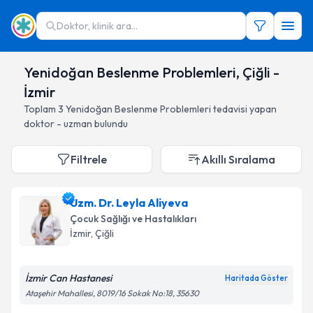
Doktor, klinik ara...
Yenidoğan Beslenme Problemleri, Çiğli -
İzmir
Toplam
3
Yenidoğan Beslenme Problemleri
tedavisi yapan
doktor - uzman bulundu
Filtrele
Akıllı Sıralama
Uzm. Dr. Leyla Aliyeva
Çocuk Sağlığı ve Hastalıkları
İzmir
, Çiğli
İzmir Can Hastanesi
Haritada Göster
Ataşehir Mahallesi, 8019/16 Sokak No:18, 35630