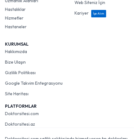
Uzmanlık Alanları
Web Siteniz İçin
Hastalıklar
Kariyer
İşe Alım
Hizmetler
Hastaneler
KURUMSAL
Hakkımızda
Bize Ulaşın
Gizlilik Politikası
Google Takvim Entegrasyonu
Site Haritası
PLATFORMLAR
Doktorsitesi.com
Doktorsitesi.az
Doktorsitesi.com sağlık sektöründe hizmet veren tıp doktorları,