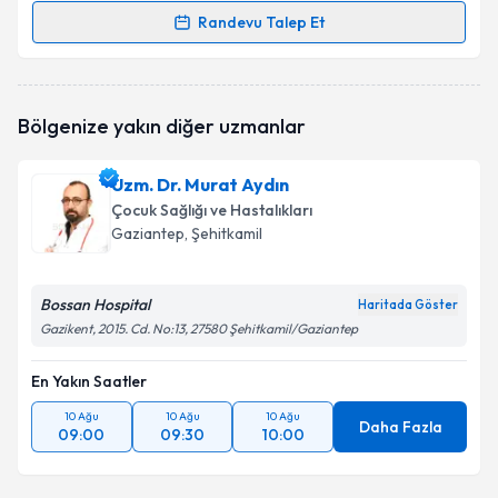
Randevu Talep Et
Randevu Takvimi Talebi
Uzm. Dr. Zuhal Balkış
için randevu takvimi talebi
Bölgenize yakın diğer uzmanlar
oluşturun. Size bu uzmandan randevu almanız için bir
takvim hazırlandığında e-posta ile bilgilendireceğiz.
Uzm. Dr. Murat Aydın
E-posta Adresiniz
Çocuk Sağlığı ve Hastalıkları
Gaziantep
, Şehitkamil
Bossan Hospital
Kişisel verilerimin işlenmesine ilişkin
Aydınlatma
Haritada Göster
Metni
'ni okudum ve kişisel verilerimin belirtilen
Gazikent, 2015. Cd. No:13, 27580 Şehitkamil/Gaziantep
kapsamda işlenmesini kabul ediyorum.
En Yakın Saatler
Takvim Talebini Gönder
10 Ağu
10 Ağu
10 Ağu
Daha Fazla
09:00
09:30
10:00