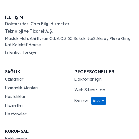
İLETİŞİM
Doktorsitesi Com Bilgi Hizmetleri
Teknoloji ve Ticaret A.Ş.
Maslak Mah. Ahi Evran Cd. A.O.S 55 Sokak No:2 Aksoy Plaza Giriş
Kat Kolektif House
İstanbul, Türkiye
SAĞLIK
PROFESYONELLER
Uzmanlar
Doktorlar İçin
Uzmanlık Alanları
Web Siteniz İçin
Hastalıklar
Kariyer
İşe Alım
Hizmetler
Hastaneler
KURUMSAL
Hakkımızda