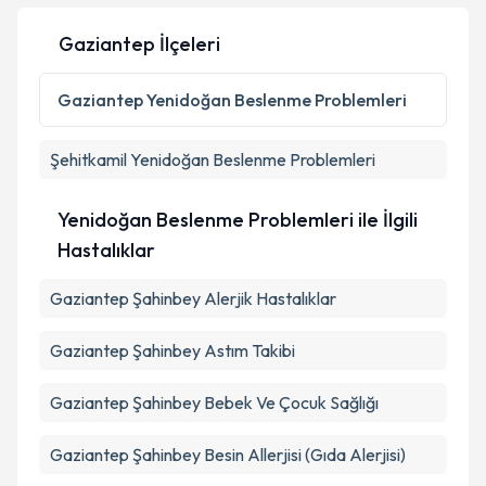
Kişisel verilerimin işlenmesine ilişkin
Aydınlatma
Gaziantep İlçeleri
Metni
'ni okudum ve kişisel verilerimin belirtilen
kapsamda işlenmesini kabul ediyorum.
Gaziantep
Yenidoğan Beslenme Problemleri
Takvim Talebini Gönder
Şehitkamil
Yenidoğan Beslenme Problemleri
Yenidoğan Beslenme Problemleri ile İlgili
Hastalıklar
Gaziantep Şahinbey Alerjik Hastalıklar
Gaziantep Şahinbey Astım Takibi
Gaziantep Şahinbey Bebek Ve Çocuk Sağlığı
Gaziantep Şahinbey Besin Allerjisi (Gıda Alerjisi)