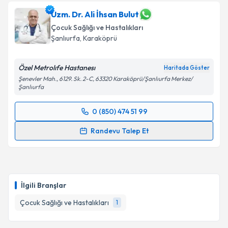
Uzm. Dr. Ali İhsan Bulut
Çocuk Sağlığı ve Hastalıkları
Şanlıurfa
, Karaköprü
Özel Metrolıfe Hastanesı
Haritada Göster
Şenevler Mah., 6129. Sk. 2-C, 63320 Karaköprü/Şanlıurfa Merkez/
Şanlıurfa
0 (850) 474 51 99
Randevu Takvimi Talebi
Randevu Talep Et
Uzm. Dr. Ali İhsan Bulut
için randevu takvimi talebi
oluşturun. Size bu uzmandan randevu almanız için bir
takvim hazırlandığında e-posta ile bilgilendireceğiz.
İlgili Branşlar
E-posta Adresiniz
Çocuk Sağlığı ve Hastalıkları
1