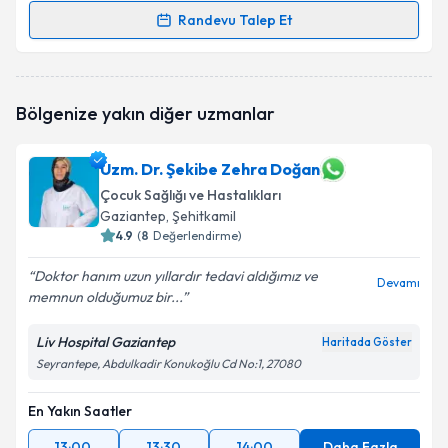
Randevu Talep Et
Randevu Takvimi Talebi
Uzm. Dr. Zuhal Balkış
için randevu takvimi talebi
Bölgenize yakın diğer uzmanlar
oluşturun. Size bu uzmandan randevu almanız için bir
takvim hazırlandığında e-posta ile bilgilendireceğiz.
Uzm. Dr. Şekibe Zehra Doğan
E-posta Adresiniz
Çocuk Sağlığı ve Hastalıkları
Gaziantep
, Şehitkamil
4.9
(
8
Değerlendirme)
Kişisel verilerimin işlenmesine ilişkin
Aydınlatma
Doktor hanım uzun yıllardır tedavi aldığımız ve
Devamı
Metni
'ni okudum ve kişisel verilerimin belirtilen
memnun olduğumuz bir...
kapsamda işlenmesini kabul ediyorum.
Liv Hospital Gaziantep
Haritada Göster
Seyrantepe, Abdulkadir Konukoğlu Cd No:1, 27080
Takvim Talebini Gönder
En Yakın Saatler
13:00
13:30
14:00
Daha Fazla