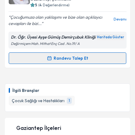
bilgilendireceğiz.
5
(
4
Değerlendirme)
E-posta Adresiniz
Çocuğumuza olan yaklaşımı ve bize olan açıklayıcı
Devamı
cevapları ile bizi...
Dr. Öğr. Üyesi Ayşe Gümüş Demirçubuk Kliniği
Haritada Göster
Değirmiçem Mah. Mithat Enç Cad . No.19/ A
Kişisel verilerimin işlenmesine ilişkin
Aydınlatma
Metni
'ni okudum ve kişisel verilerimin belirtilen
kapsamda işlenmesini kabul ediyorum.
Randevu Talep Et
Randevu Takvimi Talebi
Takvim Talebini Gönder
Dr. Öğr. Üyesi Ayşe Gümüş Demirçubuk
için
randevu takvimi talebi oluşturun. Size bu uzmandan
İlgili Branşlar
randevu almanız için bir takvim hazırlandığında e-
posta ile bilgilendireceğiz.
Çocuk Sağlığı ve Hastalıkları
1
E-posta Adresiniz
Gaziantep İlçeleri