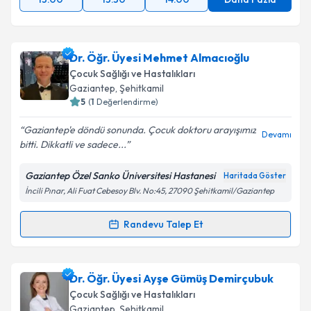
Dr. Öğr. Üyesi Mehmet Almacıoğlu
Çocuk Sağlığı ve Hastalıkları
Gaziantep
, Şehitkamil
5
(
1
Değerlendirme)
Gaziantep'e döndü sonunda. Çocuk doktoru arayışımız
Devamı
bitti. Dikkatli ve sadece...
Gaziantep Özel Sanko Üniversitesi Hastanesi
Haritada Göster
İncili Pınar, Ali Fuat Cebesoy Blv. No:45, 27090 Şehitkamil/Gaziantep
Randevu Talep Et
Randevu Takvimi Talebi
Dr. Öğr. Üyesi Mehmet Almacıoğlu
için randevu
Dr. Öğr. Üyesi Ayşe Gümüş Demirçubuk
takvimi talebi oluşturun. Size bu uzmandan randevu
Çocuk Sağlığı ve Hastalıkları
almanız için bir takvim hazırlandığında e-posta ile
Gaziantep
, Şehitkamil