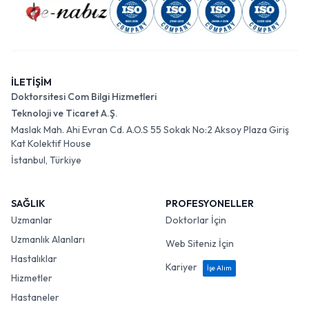
İLETİŞİM
Doktorsitesi Com Bilgi Hizmetleri
Teknoloji ve Ticaret A.Ş.
Maslak Mah. Ahi Evran Cd. A.O.S 55 Sokak No:2 Aksoy Plaza Giriş
Kat Kolektif House
İstanbul, Türkiye
SAĞLIK
PROFESYONELLER
Uzmanlar
Doktorlar İçin
Uzmanlık Alanları
Web Siteniz İçin
Hastalıklar
Kariyer
İşe Alım
Hizmetler
Hastaneler