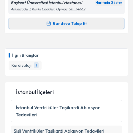
Başkent Üniversitesi İstanbul Hastanesi
Haritada Göster
Altunizade, 7, Kısıklı Caddesi, Oymacı Sk., 34662
Kişisel verilerimin işlenmesine ilişkin
Aydınlatma
Randevu Talep Et
Randevu Takvimi Talebi
Metni
'ni okudum ve kişisel verilerimin belirtilen
kapsamda işlenmesini kabul ediyorum.
Uzm. Dr. Fatih Beşiroğlu
için randevu takvimi talebi
oluşturun. Size bu uzmandan randevu almanız için bir
Takvim Talebini Gönder
İlgili Branşlar
takvim hazırlandığında e-posta ile bilgilendireceğiz.
Kardiyoloji
1
E-posta Adresiniz
İstanbul İlçeleri
Kişisel verilerimin işlenmesine ilişkin
Aydınlatma
Metni
'ni okudum ve kişisel verilerimin belirtilen
İstanbul
Ventriküler Taşikardi Ablasyon
kapsamda işlenmesini kabul ediyorum.
Tedavileri
Takvim Talebini Gönder
Şişli
Ventriküler Taşikardi Ablasyon Tedavileri