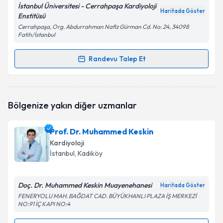
İstanbul Üniversitesi - Cerrahpaşa Kardiyoloji
Haritada Göster
Enstitüsü
Cerrahpaşa, Org. Abdurrahman Nafiz Gürman Cd. No: 24, 34098
Fatih/İstanbul
Randevu Talep Et
Randevu Takvimi Talebi
Doç. Dr. Şükrü Arslan
için randevu takvimi talebi
Bölgenize yakın diğer uzmanlar
oluşturun. Size bu uzmandan randevu almanız için bir
takvim hazırlandığında e-posta ile bilgilendireceğiz.
Prof. Dr. Muhammed Keskin
E-posta Adresiniz
Kardiyoloji
İstanbul
, Kadıköy
Doç. Dr. Muhammed Keskin Muayenehanesi
Kişisel verilerimin işlenmesine ilişkin
Aydınlatma
Haritada Göster
Metni
'ni okudum ve kişisel verilerimin belirtilen
FENERYOLU MAH. BAĞDAT CAD. BÜYÜKHANLI PLAZA İŞ MERKEZİ
NO:91 İÇ KAPI NO:4
kapsamda işlenmesini kabul ediyorum.