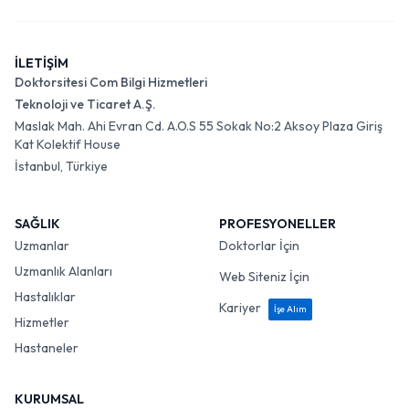
İLETİŞİM
Doktorsitesi Com Bilgi Hizmetleri
Teknoloji ve Ticaret A.Ş.
Maslak Mah. Ahi Evran Cd. A.O.S 55 Sokak No:2 Aksoy Plaza Giriş
Kat Kolektif House
İstanbul, Türkiye
SAĞLIK
PROFESYONELLER
Uzmanlar
Doktorlar İçin
Uzmanlık Alanları
Web Siteniz İçin
Hastalıklar
Kariyer
İşe Alım
Hizmetler
Hastaneler
KURUMSAL