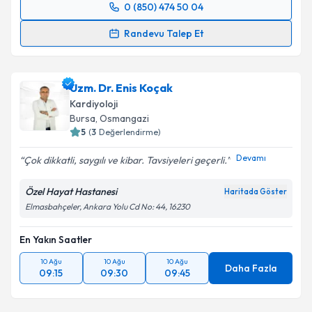
0 (850) 474 50 04
Randevu Takvimi Talebi
Takvim Talebini Gönder
Randevu Talep Et
Prof. Dr. Muhammed Keskin
için randevu takvimi
talebi oluşturun. Size bu uzmandan randevu almanız
Uzm. Dr. Enis Koçak
için bir takvim hazırlandığında e-posta ile
bilgilendireceğiz.
Kardiyoloji
Bursa
, Osmangazi
E-posta Adresiniz
5
(
3
Değerlendirme)
Devamı
Çok dikkatli, saygılı ve kibar. Tavsiyeleri geçerli.
Özel Hayat Hastanesi
Haritada Göster
Kişisel verilerimin işlenmesine ilişkin
Aydınlatma
Elmasbahçeler, Ankara Yolu Cd No: 44, 16230
Metni
'ni okudum ve kişisel verilerimin belirtilen
kapsamda işlenmesini kabul ediyorum.
En Yakın Saatler
10 Ağu
10 Ağu
10 Ağu
Daha Fazla
Takvim Talebini Gönder
09:15
09:30
09:45