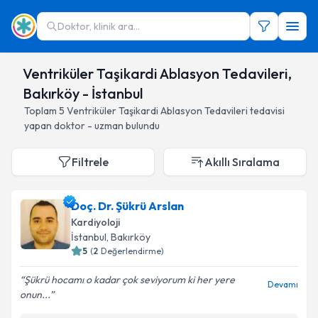
Doktor, klinik ara...
Ventriküler Taşikardi Ablasyon Tedavileri,
Bakırköy - İstanbul
Toplam
5
Ventriküler Taşikardi Ablasyon Tedavileri
tedavisi
yapan doktor - uzman bulundu
Filtrele
Akıllı Sıralama
Doç. Dr. Şükrü Arslan
Kardiyoloji
İstanbul
, Bakırköy
5
(
2
Değerlendirme)
Şükrü hocamı o kadar çok seviyorum ki her yere
Devamı
onun...