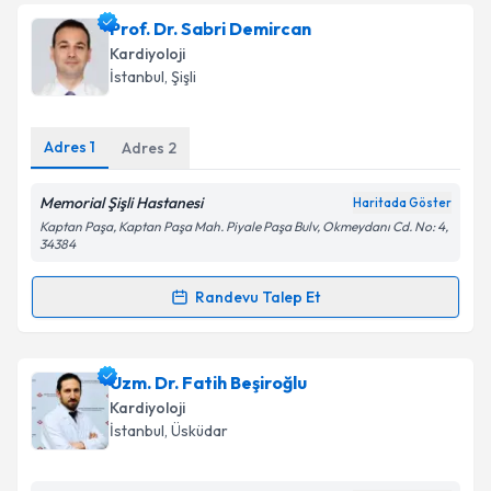
Prof. Dr. Sabri Demircan
Kardiyoloji
İstanbul
, Şişli
Adres
1
Adres
2
Memorial Şişli Hastanesi
Haritada Göster
Kaptan Paşa, Kaptan Paşa Mah. Piyale Paşa Bulv, Okmeydanı Cd. No: 4,
34384
Randevu Talep Et
Randevu Takvimi Talebi
Prof. Dr. Sabri Demircan
için randevu takvimi talebi
Uzm. Dr. Fatih Beşiroğlu
oluşturun. Size bu uzmandan randevu almanız için bir
Kardiyoloji
takvim hazırlandığında e-posta ile bilgilendireceğiz.
İstanbul
, Üsküdar
E-posta Adresiniz