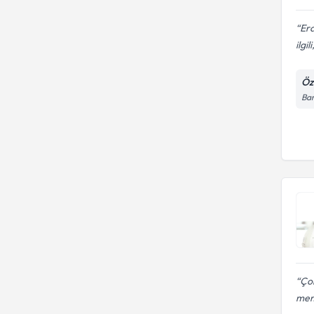
Er
ilgil
Öz
Ba
Çok
mem