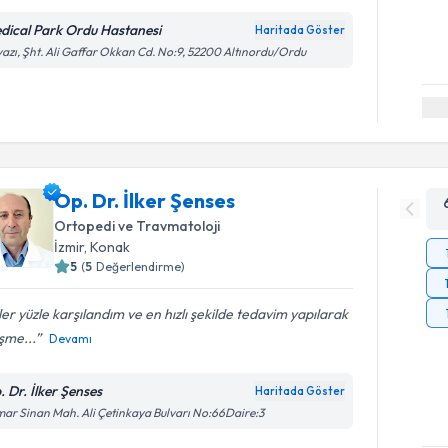
dical Park Ordu Hastanesi
Haritada Göster
azı, Şht. Ali Gaffar Okkan Cd. No:9, 52200 Altınordu/Ordu
Op. Dr. İlker Şenses
Ortopedi ve Travmatoloji
İzmir
, Konak
5
(
5
Değerlendirme)
er yüzle karşılandım ve en hızlı şekilde tedavim yapılarak
eşme...
Devamı
. Dr. İlker Şenses
Haritada Göster
ar Sinan Mah. Ali Çetinkaya Bulvarı No:66Daire:3