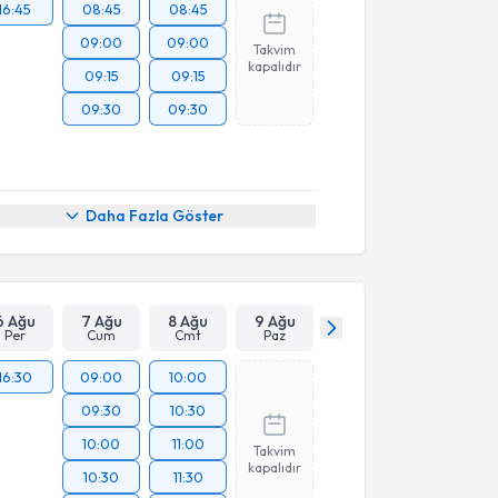
16:45
08:45
08:45
09:00
09:00
Takvim
kapalıdır
09:15
09:15
09:30
09:30
Daha Fazla Göster
6 Ağu
7 Ağu
8 Ağu
9 Ağu
Per
Cum
Cmt
Paz
16:30
09:00
10:00
09:30
10:30
10:00
11:00
Takvim
kapalıdır
10:30
11:30