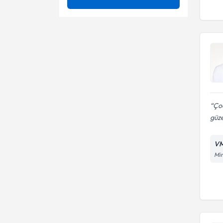
Artrit
Ünvan
Açık redüksiyon internal
fiksasyon(orif)
Aşil Tendon Cerrahisi
Acl yırtığı
Ege Üniversitesi Tıp Fakültesi
Ayak Bileği Burkulması
Ağrı Tedavisi
Op. Dr.
Ayak Bileği Kıkırdak Lezyonları
Ampütasyon
Ayak Bileği Sorunlarının Kapalı
Arthroplasty - protez
Ço
Cerrahi Tedavisi
ameliyatı
güze
Ayaktaki Şekil Bozuklukları
Arthroscopy - kapalı omuz ve
diz ameliyatları
Bacak Ve Diz Kırık Ve Çıkıkları
VM
Artrosentez (eklem içi sıvı
Mim
aspirasyonu)
Bankart Lezyonu
Artroskopik akromioplasti
Basit Kemik Kisti
Artroskopik bankart onarımı
Artroskopik cerrahi