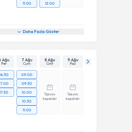
11:00
12:00
Daha Fazla Göster
6 Ağu
7 Ağu
8 Ağu
9 Ağu
Per
Cum
Cmt
Paz
16:30
09:00
17:00
09:30
17:30
10:00
Takvim
Takvim
kapalıdır
kapalıdır
10:30
11:00