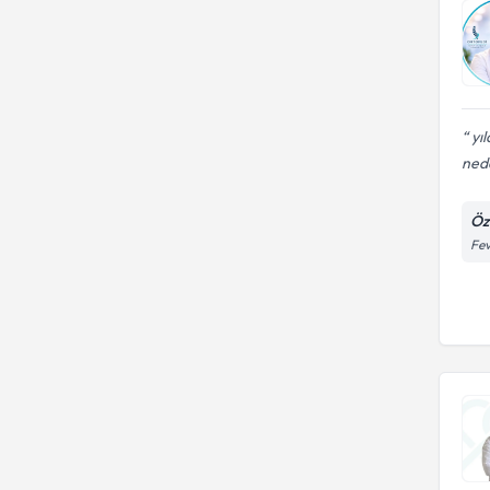
yıl
nede
Öz
Fev