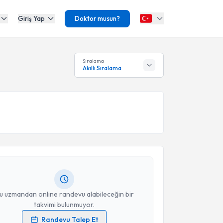
Giriş Yap
Doktor musun?
Sıralama
Akıllı Sıralama
akvimi Talebi
ercan Karadeniz
için randevu takvimi talebi
Size bu uzmandan randevu almanız için bir takvim
ında e-posta ile bilgilendireceğiz.
resiniz
u uzmandan online randevu alabileceğin bir
takvimi bulunmuyor.
Randevu Talep Et