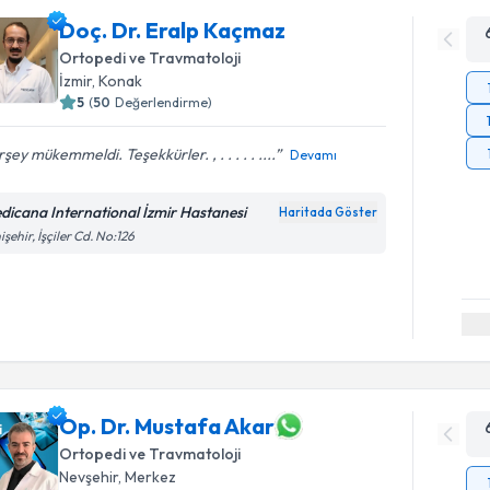
Doç. Dr. Eralp Kaçmaz
Ortopedi ve Travmatoloji
İzmir
, Konak
5
(
50
Değerlendirme)
şey mükemmeldi. Teşekkürler. , . . . . . ....
Devamı
dicana International İzmir Hastanesi
Haritada Göster
işehir, İşçiler Cd. No:126
Op. Dr. Mustafa Akar
Ortopedi ve Travmatoloji
Nevşehir
, Merkez