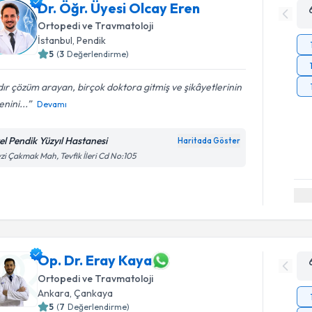
Dr. Öğr. Üyesi Olcay Eren
Ortopedi ve Travmatoloji
İstanbul
, Pendik
5
(
3
Değerlendirme)
dır çözüm arayan, birçok doktora gitmiş ve şikâyetlerinin
nini...
Devamı
el Pendik Yüzyıl Hastanesi
Haritada Göster
zi Çakmak Mah, Tevfik İleri Cd No:105
Op. Dr. Eray Kaya
Ortopedi ve Travmatoloji
Ankara
, Çankaya
5
(
7
Değerlendirme)