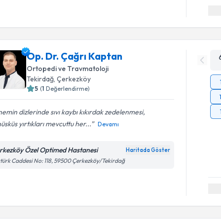
Op. Dr. Çağrı Kaptan
Ortopedi ve Travmatoloji
Tekirdağ
, Çerkezköy
5
(
1
Değerlendirme)
emin dizlerinde sıvı kaybı kıkırdak zedelenmesi,
sküs yırtıkları mevcuttu her...
Devamı
rkezköy Özel Optimed Hastanesi
Haritada Göster
türk Caddesi No: 118, 59500 Çerkezköy/Tekirdağ