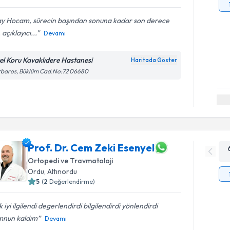
ay Hocam, sürecin başından sonuna kadar son derece
i, açıklayıcı...
Devamı
el Koru Kavaklıdere Hastanesi
Haritada Göster
rbaros, Büklüm Cad.No:72 06680
Prof. Dr. Cem Zeki Esenyel
Ortopedi ve Travmatoloji
Ordu
, Altınordu
5
(
2
Değerlendirme)
 iyi ilgilendi degerlendirdi bilgilendirdi yönlendirdi
nun kaldım
Devamı