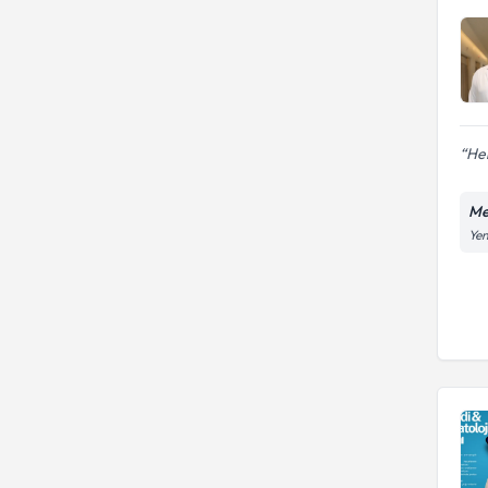
Her
Me
Yen