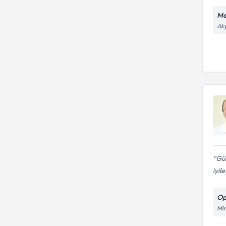
Me
Aky
Gül
iyil
Op
Mim