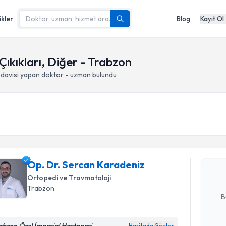
ikler
Blog
Kayıt Ol
Çıkıkları, Diğer - Trabzon
edavisi yapan doktor - uzman bulundu
Randevu T
Op. Dr. S
oluşturun. 
Op. Dr. Sercan Karadeniz
hazırlandığ
Ortopedi ve Travmatoloji
E-posta Ad
Trabzon
B