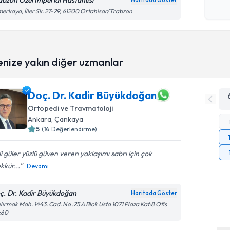
abzon Özel İmperial Hastanesi
Haritada Göster
Kişisel
erkaya, İller Sk. 27-29, 61200 Ortahisar/Trabzon
okudum
işlenm
enize yakın diğer uzmanlar
Doç. Dr. Kadir Büyükdoğan
Ortopedi ve Travmatoloji
Ankara
, Çankaya
5
(
14
Değerlendirme)
ili güler yüzlü güven veren yaklaşımı sabrı için çok
kkür...
Devamı
ç. Dr. Kadir Büyükdoğan
Haritada Göster
ılırmak Mah. 1443. Cad. No :25 A Blok Usta 1071 Plaza Kat:8 Ofis
:60