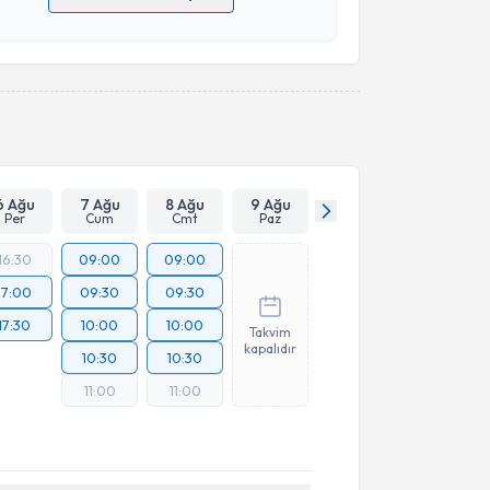
 verilerimin işlenmesine ilişkin
Aydınlatma Metni
'ni
 ve kişisel verilerimin belirtilen kapsamda
esini kabul ediyorum.
Takvim Talebini Gönder
6 Ağu
7 Ağu
8 Ağu
9 Ağu
Per
Cum
Cmt
Paz
16:30
09:00
09:00
17:00
09:30
09:30
17:30
10:00
10:00
Takvim
kapalıdır
10:30
10:30
11:00
11:00