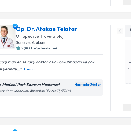
Op. Dr. Atakan Telatar
Ortopedi ve Travmatoloji
Samsun
, Atakum
5
(
90
Değerlendirme)
cuğumun en sevdiği doktor asla korkutmadan ve çok
ka
l yerınde...
Devamı
 Medical Park Samsun Hastanesi
Haritada Göster
arsinan Mahallesi Alparslan Blv. No:17, 55200