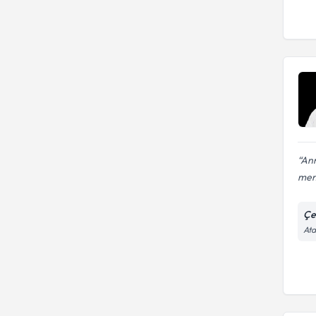
Ann
menü
Çe
Ata