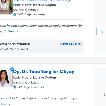
oluşturun. 
Kadın Hastalıkları ve Doğum
hazırlandığ
Ankara
, Çankaya
5
(
25
Değerlendirme)
E-posta Ad
cam hocam canım hocam harika bir kadın mükemmel bir
n...
Devamı
Kişisel
okudum
kara Koru Hastanesi
Haritada Göster
işlenm
ılırmak, 1450. Sk. No:13
Randevu T
Op. Dr. T
Op. Dr. Tuba Yangılar Okyay
oluşturun. 
Kadın Hastalıkları ve Doğum
hazırlandığ
Ankara
, Çankaya
5
(
2
Değerlendirme)
E-posta Ad
B
ın hastalıkları ve doğum uzmanı tuba yangınlar okyay
Devamı