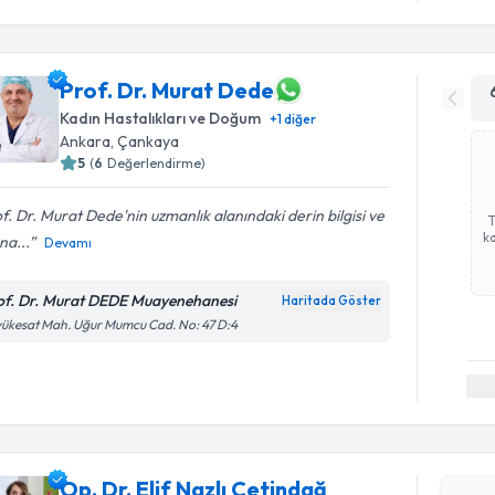
Prof. Dr. Murat Dede
Kadın Hastalıkları ve Doğum
+
1
diğer
Ankara
, Çankaya
5
(
6
Değerlendirme)
f. Dr. Murat Dede'nin uzmanlık alanındaki derin bilgisi ve
ka
na...
Devamı
of. Dr. Murat DEDE Muayenehanesi
Haritada Göster
ükesat Mah. Uğur Mumcu Cad. No: 47 D:4
Randevu T
Op. Dr. El
Op. Dr. Elif Nazlı Çetindağ