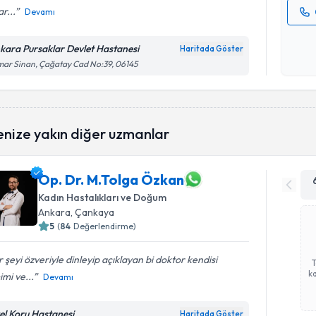
r...
Devamı
Kişisel
okudum
kara Pursaklar Devlet Hastanesi
Haritada Göster
işlenm
ar Sinan, Çağatay Cad No:39, 06145
enize yakın diğer uzmanlar
Op. Dr. M.Tolga Özkan
Kadın Hastalıkları ve Doğum
Ankara
, Çankaya
5
(
84
Değerlendirme)
 şeyi özveriyle dinleyip açıklayan bi doktor kendisi
ka
mi ve...
Devamı
el Koru Hastanesi
Haritada Göster