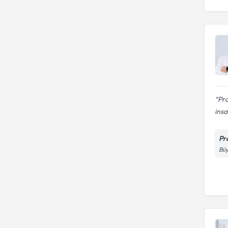
Pro
insa
Pr
Büy