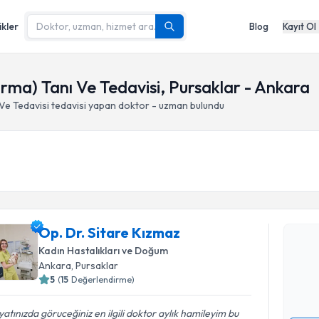
ikler
Blog
Kayıt Ol
ırma) Tanı Ve Tedavisi, Pursaklar - Ankara
Ve Tedavisi
tedavisi yapan doktor - uzman bulundu
Randevu T
Op. Dr. S
Op. Dr. Sitare Kızmaz
Size bu uzm
Kadın Hastalıkları ve Doğum
hazırlandığ
Ankara
, Pursaklar
5
(
15
Değerlendirme)
E-posta Ad
atınızda göruceğiniz en ilgili doktor aylık hamileyim bu