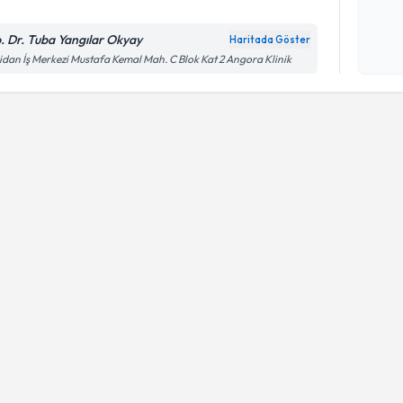
Kişisel
okudum
. Dr. Tuba Yangılar Okyay
Haritada Göster
işlenm
dan İş Merkezi Mustafa Kemal Mah. C Blok Kat 2 Angora Klinik