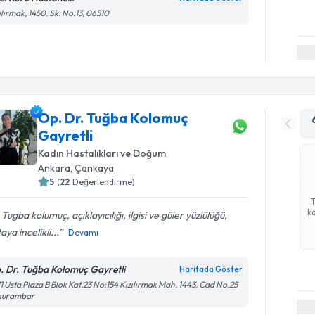
ılırmak, 1450. Sk. No:13, 06510
Op. Dr. Tuğba Kolomuç
Gayretli
Kadın Hastalıkları ve Doğum
Ankara
, Çankaya
5
(
22
Değerlendirme)
ka
 Tugba kolumuç, açıklayıcılığı, ilgisi ve güler yüzlülüğü,
aya incelikli...
Devamı
. Dr. Tuğba Kolomuç Gayretli
Haritada Göster
1 Usta Plaza B Blok Kat.23 No:154 Kızılırmak Mah. 1443. Cad No.25
kurambar