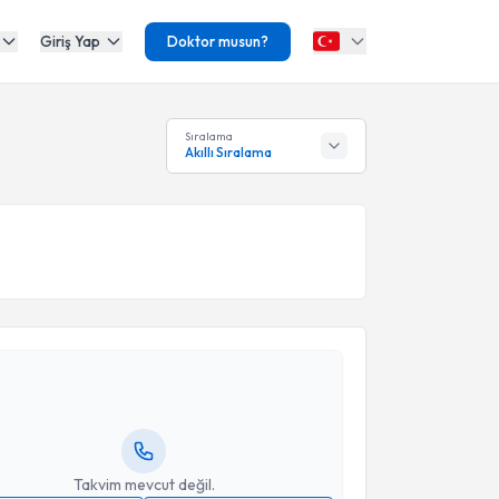
Giriş Yap
Doktor musun?
Sıralama
Akıllı Sıralama
akvimi Talebi
itare Kızmaz
için randevu takvimi talebi oluşturun.
andan randevu almanız için bir takvim
ında e-posta ile bilgilendireceğiz.
resiniz
Takvim mevcut değil.