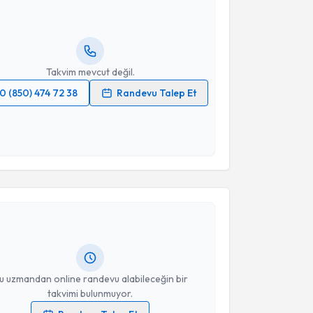
Size bu uzmandan randevu almanız için bir takvim
ında e-posta ile bilgilendireceğiz.
resiniz
Takvim mevcut değil.
0 (850) 474 72 38
Randevu Talep Et
 verilerimin işlenmesine ilişkin
Aydınlatma Metni
'ni
 ve kişisel verilerimin belirtilen kapsamda
esini kabul ediyorum.
akvimi Talebi
Takvim Talebini Gönder
uba Yangılar Okyay
için randevu takvimi talebi
Size bu uzmandan randevu almanız için bir takvim
ında e-posta ile bilgilendireceğiz.
resiniz
u uzmandan online randevu alabileceğin bir
takvimi bulunmuyor.