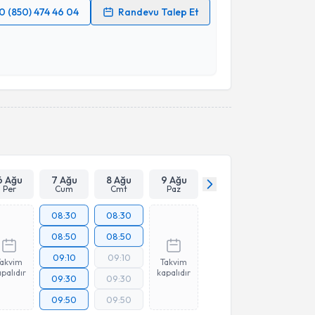
0 (850) 474 46 04
Randevu Talep Et
 verilerimin işlenmesine ilişkin
Aydınlatma Metni
'ni
 ve kişisel verilerimin belirtilen kapsamda
esini kabul ediyorum.
Takvim Talebini Gönder
6 Ağu
7 Ağu
8 Ağu
9 Ağu
Per
Cum
Cmt
Paz
08:30
08:30
08:50
08:50
09:10
09:10
Takvim
Takvim
palıdır
kapalıdır
09:30
09:30
09:50
09:50