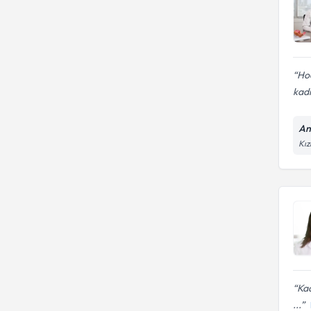
Ho
kadı
An
Kız
Kad
...