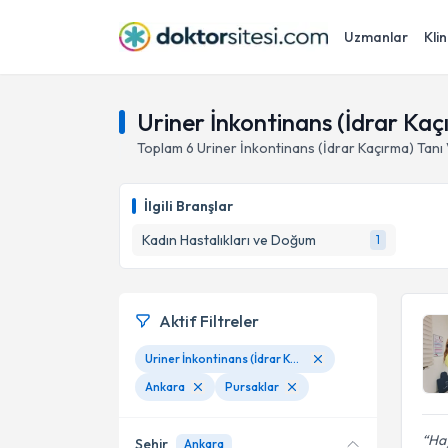
Uzmanlar
Klin
Uriner İnkontinans (İdrar Kaç
Toplam
6
Uriner İnkontinans (İdrar Kaçırma) Tanı 
İlgili Branşlar
Kadın Hastalıkları ve Doğum
1
Aktif Filtreler
Uriner İnkontinans (İdrar Kaçırma) Tanı Ve Tedavisi
Ankara
Pursaklar
Hay
Şehir
Ankara