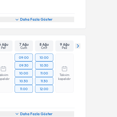
Daha Fazla Göster
6 Ağu
7 Ağu
8 Ağu
9 Ağu
Per
Cum
Cmt
Paz
09:00
10:00
09:30
10:30
10:00
11:00
Takvim
Takvim
palıdır
kapalıdır
10:30
11:30
11:00
12:00
Daha Fazla Göster