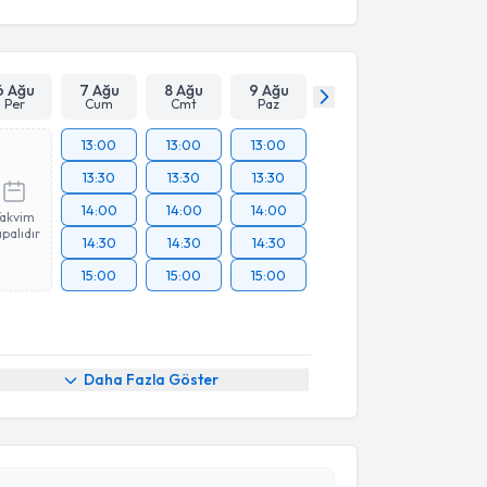
6 Ağu
7 Ağu
8 Ağu
9 Ağu
Per
Cum
Cmt
Paz
13:00
13:00
13:00
13:30
13:30
13:30
14:00
14:00
14:00
Takvim
palıdır
14:30
14:30
14:30
15:00
15:00
15:00
Daha Fazla Göster
akvimi Talebi
if Nazlı Çetindağ
için randevu takvimi talebi