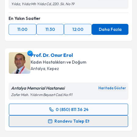
Yıldız, Yıldız Mh Yıldız Cd, 220. Sk. No 19
En Yakın Saatler
11:00
11:30
12:00
Daha Fazla
Prof. Dr. Onur Erol
Kadın Hastalıkları ve Doğum
Antalya
, Kepez
Antalya Memorial Hastanesi
Haritada Göster
Zafer Mah. Yıldırım Beyazıt Cad.No:91
0 (850) 811 36 24
Randevu Takvimi Talebi
Randevu Talep Et
Prof. Dr. Onur Erol
için randevu takvimi talebi