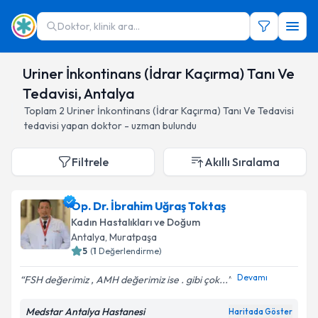
Doktor, klinik ara...
Uriner İnkontinans (İdrar Kaçırma) Tanı Ve
Tedavisi, Antalya
Toplam
2
Uriner İnkontinans (İdrar Kaçırma) Tanı Ve Tedavisi
tedavisi yapan doktor - uzman bulundu
Filtrele
Akıllı Sıralama
Op. Dr. İbrahim Uğraş Toktaş
Kadın Hastalıkları ve Doğum
Antalya
, Muratpaşa
5
(
1
Değerlendirme)
Devamı
FSH değerimiz , AMH değerimiz ise . gibi çok...
Medstar Antalya Hastanesi
Haritada Göster