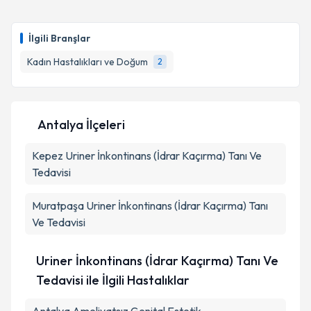
oluşturun. Size bu uzmandan randevu almanız için bir
takvim hazırlandığında e-posta ile bilgilendireceğiz.
İlgili Branşlar
E-posta Adresiniz
Kadın Hastalıkları ve Doğum
2
Kişisel verilerimin işlenmesine ilişkin
Aydınlatma
Antalya İlçeleri
Metni
'ni okudum ve kişisel verilerimin belirtilen
kapsamda işlenmesini kabul ediyorum.
Kepez
Uriner İnkontinans (İdrar Kaçırma) Tanı Ve
Tedavisi
Takvim Talebini Gönder
Muratpaşa
Uriner İnkontinans (İdrar Kaçırma) Tanı
Ve Tedavisi
Uriner İnkontinans (İdrar Kaçırma) Tanı Ve
Tedavisi ile İlgili Hastalıklar