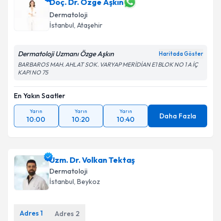
için bir takvim hazırlandığında e-posta ile
Doç. Dr. Özge Aşkın
bilgilendireceğiz.
Dermatoloji
İstanbul
, Ataşehir
E-posta Adresiniz
Dermatoloji Uzmanı Özge Aşkın
Haritada Göster
BARBAROS MAH. AHLAT SOK. VARYAP MERİDİAN E1 BLOK NO 1 A İÇ
KAPI NO 75
Kişisel verilerimin işlenmesine ilişkin
Aydınlatma
Metni
'ni okudum ve kişisel verilerimin belirtilen
En Yakın Saatler
kapsamda işlenmesini kabul ediyorum.
Yarın
Yarın
Yarın
Daha Fazla
10:00
10:20
10:40
Takvim Talebini Gönder
Uzm. Dr. Volkan Tektaş
Dermatoloji
İstanbul
, Beykoz
Adres
1
Adres
2