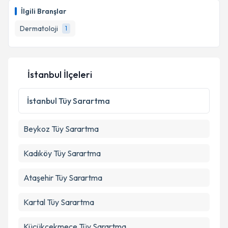
talebi oluşturun. Size bu uzmandan randevu almanız
İlgili Branşlar
için bir takvim hazırlandığında e-posta ile
Takvim Talebini Gönder
bilgilendireceğiz.
Dermatoloji
1
E-posta Adresiniz
İstanbul İlçeleri
Kişisel verilerimin işlenmesine ilişkin
Aydınlatma
İstanbul
Tüy Sarartma
Metni
'ni okudum ve kişisel verilerimin belirtilen
kapsamda işlenmesini kabul ediyorum.
Beykoz
Tüy Sarartma
Takvim Talebini Gönder
Kadıköy
Tüy Sarartma
Ataşehir
Tüy Sarartma
Kartal
Tüy Sarartma
Küçükçekmece
Tüy Sarartma