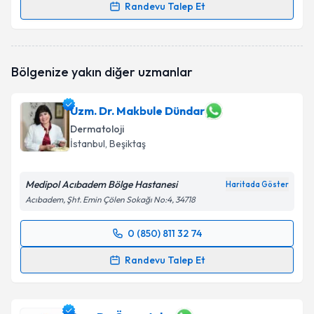
Randevu Talep Et
Dr. Name Cemşitoğlu
için randevu takvimi talebi
oluşturun. Size bu uzmandan randevu almanız için bir
takvim hazırlandığında e-posta ile bilgilendireceğiz.
Bölgenize yakın diğer uzmanlar
E-posta Adresiniz
Uzm. Dr. Makbule Dündar
Dermatoloji
İstanbul
, Beşiktaş
Kişisel verilerimin işlenmesine ilişkin
Aydınlatma
Metni
'ni okudum ve kişisel verilerimin belirtilen
Medipol Acıbadem Bölge Hastanesi
Haritada Göster
kapsamda işlenmesini kabul ediyorum.
Acıbadem, Şht. Emin Çölen Sokağı No:4, 34718
Takvim Talebini Gönder
0 (850) 811 32 74
Randevu Takvimi Talebi
Randevu Talep Et
Uzm. Dr. Makbule Dündar
için randevu takvimi
talebi oluşturun. Size bu uzmandan randevu almanız