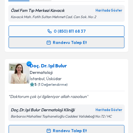
Özel Fsm Tıp Merkezi Kavacık
Haritada Göster
Kavacık Mah. Fatih Sultan Mehmet Cad. Can Sok. No: 2
0 (850) 811 68 37
Randevu Takvimi Talebi
Randevu Talep Et
Uzm. Dr. Volkan Tektaş
için randevu takvimi talebi
oluşturun. Size bu uzmandan randevu almanız için bir
Doç. Dr. Işıl Bulur
takvim hazırlandığında e-posta ile bilgilendireceğiz.
Dermatoloji
E-posta Adresiniz
İstanbul
, Üsküdar
5
(
1
Değerlendirme)
Doktorum çok iyi ilgileniyor allah razıolsun
Kişisel verilerimin işlenmesine ilişkin
Aydınlatma
Doç.Dr.Işıl Bulur Dermatoloji Kliniği
Haritada Göster
Metni
'ni okudum ve kişisel verilerimin belirtilen
Barbaros Mahallesi Tophanelioğlu Caddesi Validebağ No:72 / HC
kapsamda işlenmesini kabul ediyorum.
Randevu Talep Et