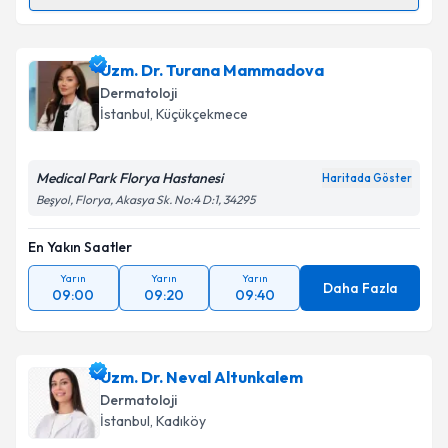
Randevu Takvimi Talebi
Takvim Talebini Gönder
Doç. Dr. Işıl Bulur
için randevu takvimi talebi
Uzm. Dr. Turana Mammadova
oluşturun. Size bu uzmandan randevu almanız için bir
Dermatoloji
takvim hazırlandığında e-posta ile bilgilendireceğiz.
İstanbul
, Küçükçekmece
E-posta Adresiniz
Medical Park Florya Hastanesi
Haritada Göster
Beşyol, Florya, Akasya Sk. No:4 D:1, 34295
En Yakın Saatler
Kişisel verilerimin işlenmesine ilişkin
Aydınlatma
Metni
'ni okudum ve kişisel verilerimin belirtilen
Yarın
Yarın
Yarın
kapsamda işlenmesini kabul ediyorum.
Daha Fazla
09:00
09:20
09:40
Takvim Talebini Gönder
Uzm. Dr. Neval Altunkalem
Dermatoloji
İstanbul
, Kadıköy