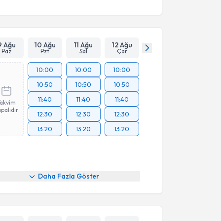
9 Ağu
10 Ağu
11 Ağu
12 Ağu
Paz
Pzt
Sal
Çar
10:00
10:00
10:00
10:50
10:50
10:50
11:40
11:40
11:40
Takvim
palıdır
12:30
12:30
12:30
13:20
13:20
13:20
Daha Fazla Göster