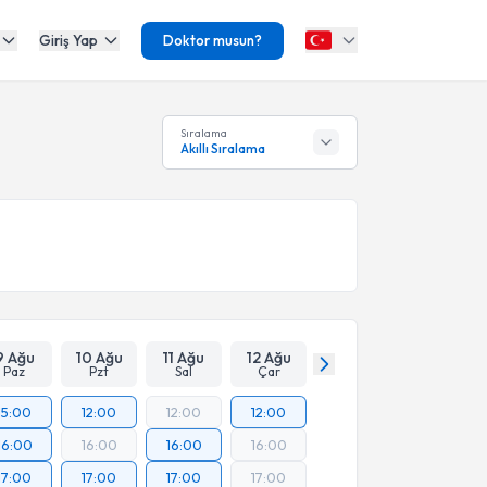
Giriş Yap
Doktor musun?
Sıralama
Akıllı Sıralama
9 Ağu
10 Ağu
11 Ağu
12 Ağu
Paz
Pzt
Sal
Çar
15:00
12:00
12:00
12:00
16:00
16:00
16:00
16:00
17:00
17:00
17:00
17:00