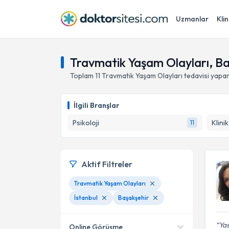
Uzmanlar
Klin
Travmatik Yaşam Olayları, Baş
Toplam
11
Travmatik Yaşam Olayları
tedavisi yapa
İlgili Branşlar
Psikoloji
Klini
11
Aktif Filtreler
Travmatik Yaşam Olayları
İstanbul
Başakşehir
Yas
Online Görüşme