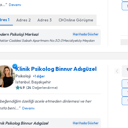
...
Devamı
dres
1
Adres
2
Adres
3
Online Görüşme
dern Psikoloji Merkezi
Haritada Göster
aklar Caddesi Sabah Apartmanı No:3 D:3 Mecidiyeköy Meydan
Klinik Psikolog Binnur Adıgüzel
Psikoloji
+
1
diğer
İstanbul
, Başakşehir
4.9
(
24
Değerlendirme)
beğendiğim özelliği acele etmeden dinlemesi ve her
sta beni...
Devamı
inik Psikolog Binnur Adıgüzel
Haritada Göster