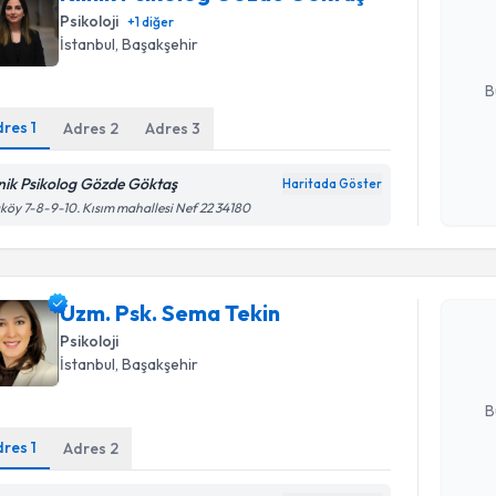
hazırlandığ
Psikoloji
+
1
diğer
İstanbul
, Başakşehir
E-posta Ad
B
dres
1
Adres
2
Adres
3
Kişisel
inik Psikolog Gözde Göktaş
Haritada Göster
okudum
köy 7-8-9-10. Kısım mahallesi Nef 22 34180
işlenm
Randevu T
Uzm. Psk.
Uzm. Psk. Sema Tekin
Size bu uzm
hazırlandığ
Psikoloji
İstanbul
, Başakşehir
E-posta Ad
B
dres
1
Adres
2
Kişisel