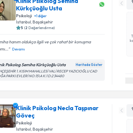
Klinik Psikolog Semiha
Kürkçüoğlu Usta
Psikoloji
+
1
diğer
İstanbul
, Başakşehir
5
(
2
Değerlendirme)
ka
iha hanım oldukça ilgili ve çok rahat bir konuşma
mı...
Devamı
inik Psikolog Semiha Kürkçüoğlu Usta
Haritada Göster
HÇEŞEHİR 1. KISIM MAHALLESİ VALİ RECEP YAZICIOĞLU CAD
ĞA PARKI EVLERİ NO:15\A K:1 D:2 34480
Klinik Psikolog Necla Taşpınar
Göveç
Psikoloji
İstanbul
, Başakşehir