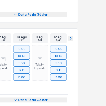
Daha Fazla Göster
9 Ağu
10 Ağu
11 Ağu
12 Ağu
Paz
Pzt
Sal
Çar
10:00
10:00
10:45
10:45
11:30
11:30
Takvim
Takvim
palıdır
kapalıdır
12:15
12:15
13:00
13:00
Daha Fazla Göster