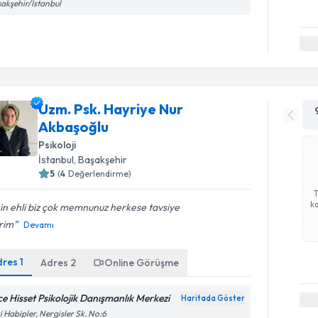
akşehir/İstanbul
Uzm. Psk. Hayriye Nur
Akbaşoğlu
Psikoloji
İstanbul
, Başakşehir
5
(
4
Değerlendirme)
ka
nin ehli biz çok memnunuz herkese tavsiye
rim
Devamı
dres
1
Adres
2
Online Görüşme
ice Hisset Psikolojik Danışmanlık Merkezi
Haritada Göster
i Habipler, Nergisler Sk. No:6