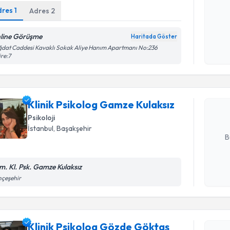
dres
1
Adres
2
Kişisel
okudum
line Görüşme
Haritada Göster
işlenm
Randevu T
dat Caddesi Kavaklı Sokak Aliye Hanım Apartmanı No:236
re:7
Klinik Ps
oluşturun. 
Klinik Psikolog Gamze Kulaksız
hazırlandığ
Psikoloji
E-posta Ad
İstanbul
, Başakşehir
B
m. Kl. Psk. Gamze Kulaksız
Kişisel
hçeşehir
Randevu T
okudum
işlenm
Klinik Ps
Klinik Psikolog Gözde Göktaş
oluşturun. 