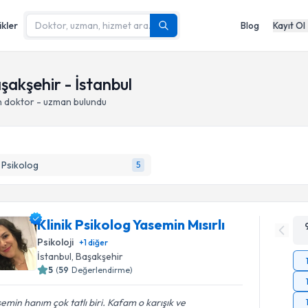
ikler
Blog
Kayıt Ol
akşehir - İstanbul
n doktor - uzman bulundu
k Psikolog
5
Klinik Psikolog Yasemin Mısırlı
Psikoloji
+
1
diğer
İstanbul
, Başakşehir
5
(
59
Değerlendirme)
emin hanım çok tatlı biri. Kafam o karışık ve