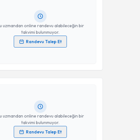
ında e-posta ile bilgilendireceğiz.
resiniz
u uzmandan online randevu alabileceğin bir
takvimi bulunmuyor.
Randevu Talep Et
 verilerimin işlenmesine ilişkin
Aydınlatma Metni
'ni
 ve kişisel verilerimin belirtilen kapsamda
esini kabul ediyorum.
akvimi Talebi
Takvim Talebini Gönder
 Sema Tekin
için randevu takvimi talebi oluşturun.
andan randevu almanız için bir takvim
ında e-posta ile bilgilendireceğiz.
resiniz
u uzmandan online randevu alabileceğin bir
takvimi bulunmuyor.
Randevu Talep Et
 verilerimin işlenmesine ilişkin
Aydınlatma Metni
'ni