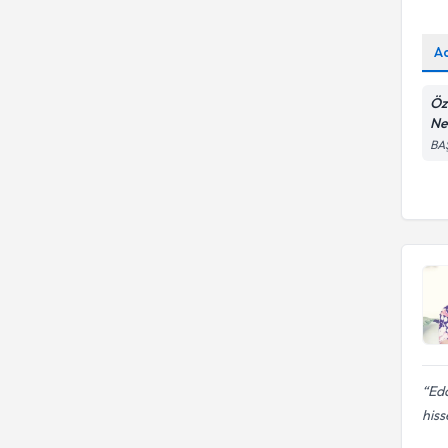
A
Öz
Ne
BA
Eda
hiss