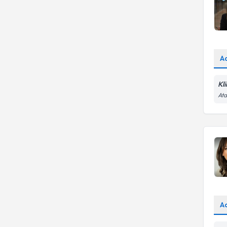
A
Kl
Ata
A