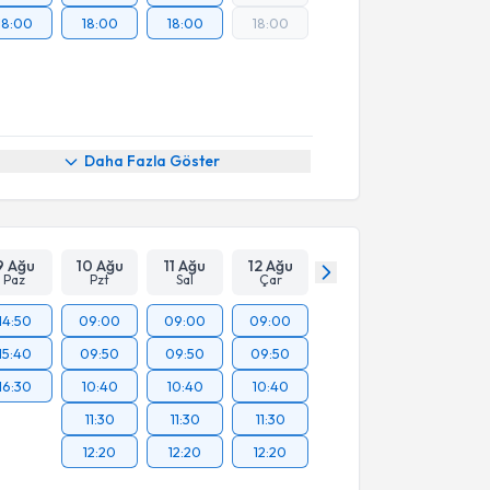
18:00
18:00
18:00
18:00
Daha Fazla Göster
9 Ağu
10 Ağu
11 Ağu
12 Ağu
Paz
Pzt
Sal
Çar
14:50
09:00
09:00
09:00
15:40
09:50
09:50
09:50
16:30
10:40
10:40
10:40
11:30
11:30
11:30
12:20
12:20
12:20