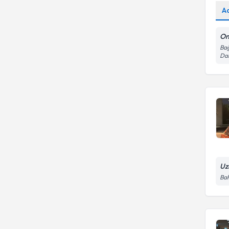
A
On
Bağ
Dai
Uz
Ba