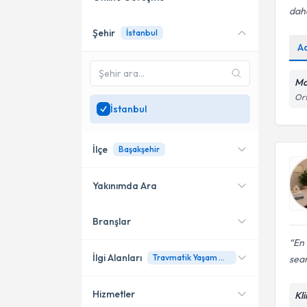
daha
Şehir
İstanbul
Online danışmanlık sunan
A
uzmanları göster
Sadece
İstanbul
bölgesinde
Mo
uzman ara
Ort
İstanbul
İlçe
Başakşehir
Yakınımda Ara
Branşlar
Konumuma yakın uzmanları
Kadıköy
göster
En 
Bakırköy
İlgi Alanları
Travmatik Yaşam Olayları
sean
Şişli
Hizmetler
Kl
Psikoloji