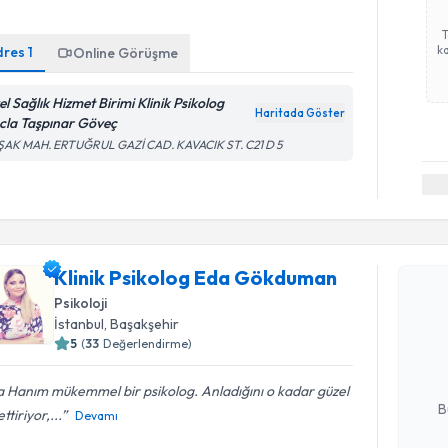
ka
dres
1
Online Görüşme
el Sağlık Hizmet Birimi Klinik Psikolog
Haritada Göster
cla Taşpınar Göveç
ŞAK MAH. ERTUĞRUL GAZİ CAD. KAVACIK ST. C21 D 5
Randevu T
Klinik Psikolog Eda Gökduman
Klinik Ps
Psikoloji
oluşturun. 
İstanbul
, Başakşehir
hazırlandığ
5
(
33
Değerlendirme)
E-posta Ad
 Hanım mükemmel bir psikolog. Anladığını o kadar güzel
B
ettiriyor,...
Devamı