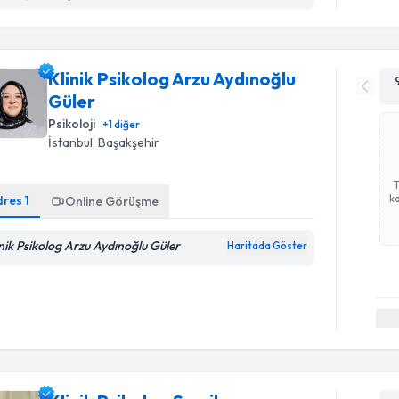
Klinik Psikolog Arzu Aydınoğlu
Güler
Psikoloji
+
1
diğer
İstanbul
, Başakşehir
ka
dres
1
Online Görüşme
inik Psikolog Arzu Aydınoğlu Güler
Haritada Göster