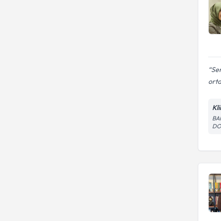
Sem
orta
Kl
BA
DO