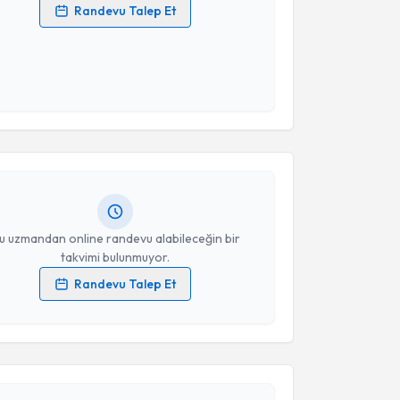
Randevu Talep Et
 verilerimin işlenmesine ilişkin
Aydınlatma Metni
'ni
 ve kişisel verilerimin belirtilen kapsamda
esini kabul ediyorum.
akvimi Talebi
Takvim Talebini Gönder
ikolog Gamze Kulaksız
için randevu takvimi talebi
Size bu uzmandan randevu almanız için bir takvim
ında e-posta ile bilgilendireceğiz.
resiniz
u uzmandan online randevu alabileceğin bir
takvimi bulunmuyor.
Randevu Talep Et
 verilerimin işlenmesine ilişkin
Aydınlatma Metni
'ni
akvimi Talebi
 ve kişisel verilerimin belirtilen kapsamda
esini kabul ediyorum.
ikolog Gözde Göktaş
için randevu takvimi talebi
Takvim Talebini Gönder
Size bu uzmandan randevu almanız için bir takvim