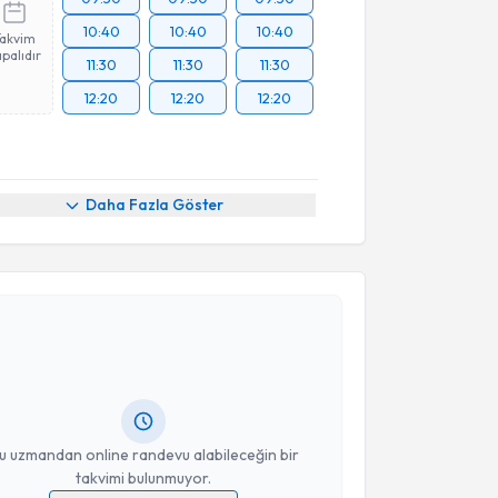
10:40
10:40
10:40
Takvim
palıdır
11:30
11:30
11:30
12:20
12:20
12:20
Daha Fazla Göster
akvimi Talebi
ikolog Eda Gökduman
için randevu takvimi talebi
Size bu uzmandan randevu almanız için bir takvim
ında e-posta ile bilgilendireceğiz.
resiniz
u uzmandan online randevu alabileceğin bir
takvimi bulunmuyor.