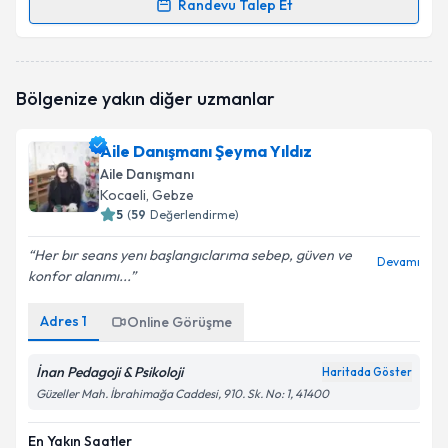
Randevu Talep Et
Randevu Takvimi Talebi
Aile Danışmanı Muzaffer Mustafa MSc., LCSW,
Bölgenize yakın diğer uzmanlar
CTSS
için randevu takvimi talebi oluşturun. Size bu
uzmandan randevu almanız için bir takvim
hazırlandığında e-posta ile bilgilendireceğiz.
Aile Danışmanı Şeyma Yıldız
Aile Danışmanı
E-posta Adresiniz
Kocaeli
, Gebze
5
(
59
Değerlendirme)
Her bır seans yenı başlangıclarıma sebep, güven ve
Devamı
konfor alanımı...
Kişisel verilerimin işlenmesine ilişkin
Aydınlatma
Metni
'ni okudum ve kişisel verilerimin belirtilen
kapsamda işlenmesini kabul ediyorum.
Adres
1
Online Görüşme
İnan Pedagoji & Psikoloji
Haritada Göster
Takvim Talebini Gönder
Güzeller Mah. İbrahimağa Caddesi, 910. Sk. No: 1, 41400
En Yakın Saatler