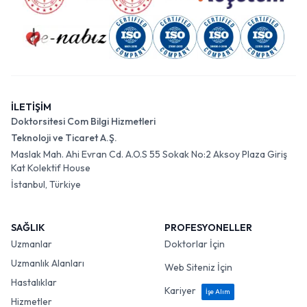
İLETİŞİM
Doktorsitesi Com Bilgi Hizmetleri
Teknoloji ve Ticaret A.Ş.
Maslak Mah. Ahi Evran Cd. A.O.S 55 Sokak No:2 Aksoy Plaza Giriş
Kat Kolektif House
İstanbul, Türkiye
SAĞLIK
PROFESYONELLER
Uzmanlar
Doktorlar İçin
Uzmanlık Alanları
Web Siteniz İçin
Hastalıklar
Kariyer
İşe Alım
Hizmetler