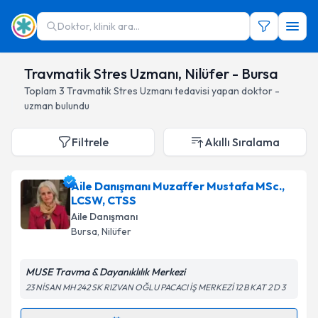
Doktor, klinik ara...
Travmatik Stres Uzmanı, Nilüfer - Bursa
Toplam
3
Travmatik Stres Uzmanı
tedavisi yapan doktor -
uzman bulundu
Filtrele
Akıllı Sıralama
Aile Danışmanı Muzaffer Mustafa MSc.,
LCSW, CTSS
Aile Danışmanı
Bursa
, Nilüfer
MUSE Travma & Dayanıklılık Merkezi
23 NİSAN MH 242 SK RIZVAN OĞLU PACACI İŞ MERKEZİ 12 B KAT 2 D 3