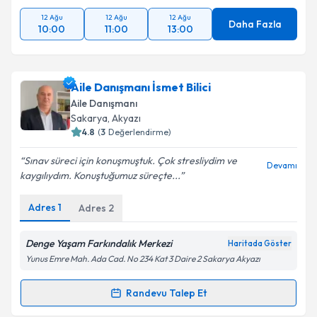
12 Ağu
12 Ağu
12 Ağu
Daha Fazla
10:00
11:00
13:00
Aile Danışmanı İsmet Bilici
Aile Danışmanı
Sakarya
, Akyazı
4.8
(
3
Değerlendirme)
Sınav süreci için konuşmuştuk. Çok stresliydim ve
Devamı
kaygılıydım. Konuştuğumuz süreçte...
Adres
1
Adres
2
Denge Yaşam Farkındalık Merkezi
Haritada Göster
Yunus Emre Mah. Ada Cad. No 234 Kat 3 Daire 2 Sakarya Akyazı
Randevu Talep Et
Randevu Takvimi Talebi