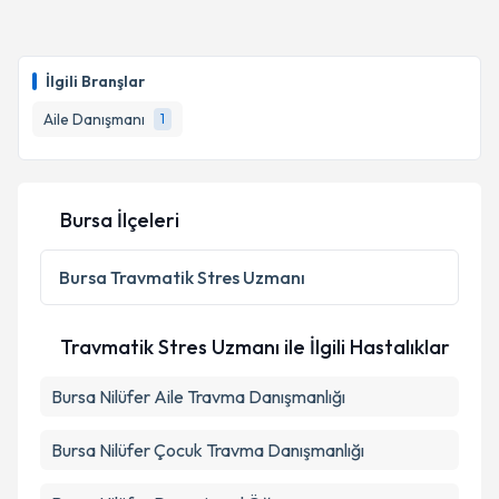
Aile Danışmanı İsmet Bilici
için randevu takvimi
talebi oluşturun. Size bu uzmandan randevu almanız
İlgili Branşlar
için bir takvim hazırlandığında e-posta ile
bilgilendireceğiz.
Aile Danışmanı
1
E-posta Adresiniz
Bursa İlçeleri
Kişisel verilerimin işlenmesine ilişkin
Aydınlatma
Bursa
Travmatik Stres Uzmanı
Metni
'ni okudum ve kişisel verilerimin belirtilen
kapsamda işlenmesini kabul ediyorum.
Travmatik Stres Uzmanı ile İlgili Hastalıklar
Takvim Talebini Gönder
Bursa Nilüfer Aile Travma Danışmanlığı
Bursa Nilüfer Çocuk Travma Danışmanlığı