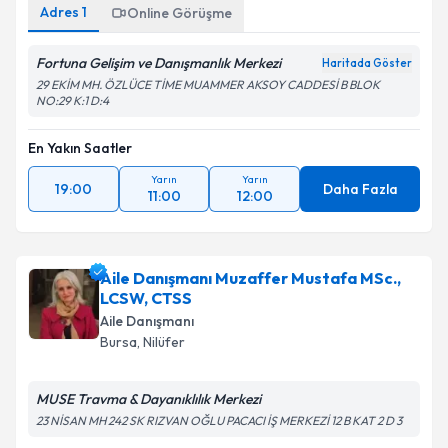
Adres
1
Online Görüşme
Fortuna Gelişim ve Danışmanlık Merkezi
Haritada Göster
29 EKİM MH. ÖZLÜCE TİME MUAMMER AKSOY CADDESİ B BLOK
NO:29 K:1 D:4
En Yakın Saatler
Yarın
Yarın
19:00
Daha Fazla
11:00
12:00
Aile Danışmanı Muzaffer Mustafa MSc.,
LCSW, CTSS
Aile Danışmanı
Bursa
, Nilüfer
MUSE Travma & Dayanıklılık Merkezi
23 NİSAN MH 242 SK RIZVAN OĞLU PACACI İŞ MERKEZİ 12 B KAT 2 D 3