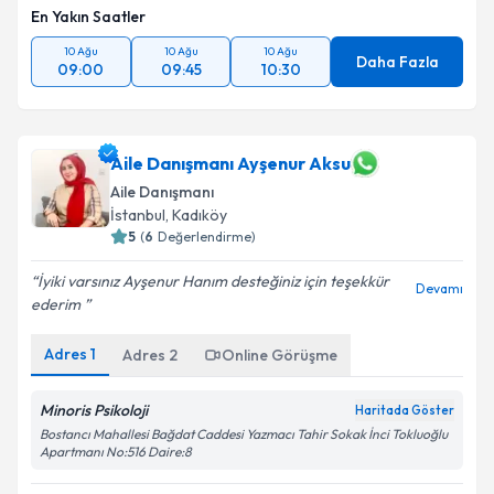
En Yakın Saatler
10 Ağu
10 Ağu
10 Ağu
Daha Fazla
09:00
09:45
10:30
Aile Danışmanı Ayşenur Aksu
Aile Danışmanı
İstanbul
, Kadıköy
5
(
6
Değerlendirme)
İyiki varsınız Ayşenur Hanım desteğiniz için teşekkür
Devamı
ederim ️
Adres
1
Adres
2
Online Görüşme
Minoris Psikoloji
Haritada Göster
Bostancı Mahallesi Bağdat Caddesi Yazmacı Tahir Sokak İnci Tokluoğlu
Apartmanı No:516 Daire:8