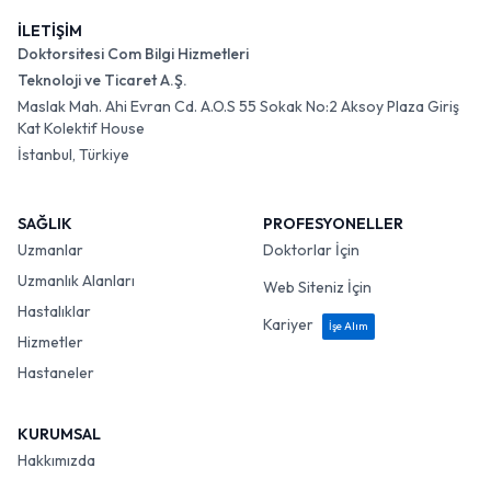
İLETİŞİM
Doktorsitesi Com Bilgi Hizmetleri
Teknoloji ve Ticaret A.Ş.
Maslak Mah. Ahi Evran Cd. A.O.S 55 Sokak No:2 Aksoy Plaza Giriş
Kat Kolektif House
İstanbul, Türkiye
SAĞLIK
PROFESYONELLER
Uzmanlar
Doktorlar İçin
Uzmanlık Alanları
Web Siteniz İçin
Hastalıklar
Kariyer
İşe Alım
Hizmetler
Hastaneler
KURUMSAL
Hakkımızda