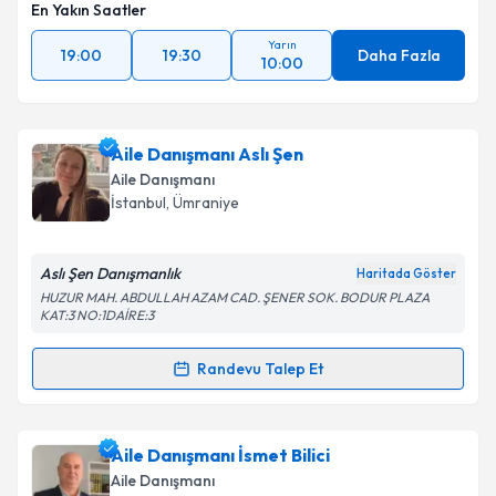
En Yakın Saatler
Yarın
19:00
19:30
Daha Fazla
10:00
Aile Danışmanı Aslı Şen
Aile Danışmanı
İstanbul
, Ümraniye
Aslı Şen Danışmanlık
Haritada Göster
HUZUR MAH. ABDULLAH AZAM CAD. ŞENER SOK. BODUR PLAZA
KAT:3 NO:1DAİRE:3
Randevu Talep Et
Randevu Takvimi Talebi
Aile Danışmanı Aslı Şen
için randevu takvimi talebi
Aile Danışmanı İsmet Bilici
oluşturun. Size bu uzmandan randevu almanız için bir
Aile Danışmanı