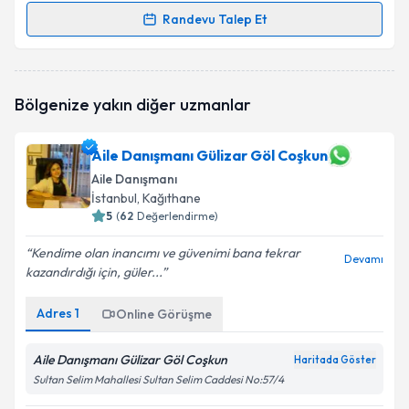
Randevu Talep Et
Randevu Takvimi Talebi
Aile Danışmanı Muzaffer Mustafa MSc., LCSW,
Bölgenize yakın diğer uzmanlar
CTSS
için randevu takvimi talebi oluşturun. Size bu
uzmandan randevu almanız için bir takvim
hazırlandığında e-posta ile bilgilendireceğiz.
Aile Danışmanı Gülizar Göl Coşkun
Aile Danışmanı
E-posta Adresiniz
İstanbul
, Kağıthane
5
(
62
Değerlendirme)
Kendime olan inancımı ve güvenimi bana tekrar
Devamı
Kişisel verilerimin işlenmesine ilişkin
Aydınlatma
kazandırdığı için, güler...
Metni
'ni okudum ve kişisel verilerimin belirtilen
kapsamda işlenmesini kabul ediyorum.
Adres
1
Online Görüşme
Aile Danışmanı Gülizar Göl Coşkun
Haritada Göster
Takvim Talebini Gönder
Sultan Selim Mahallesi Sultan Selim Caddesi No:57/4