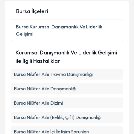
Bursa İlçeleri
Kişisel verilerimin işlenmesine ilişkin
Aydınlatma
Bursa
Kurumsal Danışmanlık Ve Liderlik
Metni
'ni okudum ve kişisel verilerimin belirtilen
Gelişimi
kapsamda işlenmesini kabul ediyorum.
Kurumsal Danışmanlık Ve Liderlik Gelişimi
Takvim Talebini Gönder
ile İlgili Hastalıklar
Bursa Nilüfer Aile Travma Danışmanlığı
Bursa Nilüfer Aile Danışmanlığı
Bursa Nilüfer Aile Dizimi
Bursa Nilüfer Aile (Evlilik, Çift) Danışmanlığı
Bursa Nilüfer Aile İçi İletişim Sorunları