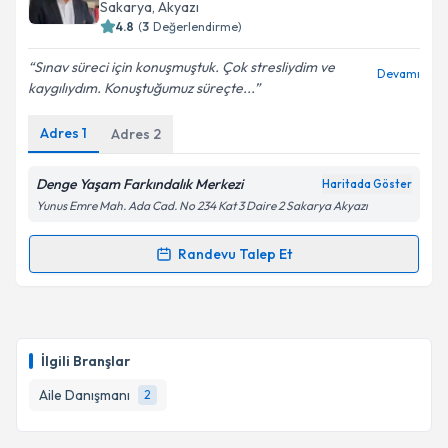
takvim hazırlandığında e-posta ile bilgilendireceğiz.
Sakarya
, Akyazı
4.8
(
3
Değerlendirme)
E-posta Adresiniz
Sınav süreci için konuşmuştuk. Çok stresliydim ve
Devamı
kaygılıydım. Konuştuğumuz süreçte...
Adres
1
Adres
2
Kişisel verilerimin işlenmesine ilişkin
Aydınlatma
Metni
'ni okudum ve kişisel verilerimin belirtilen
kapsamda işlenmesini kabul ediyorum.
Denge Yaşam Farkındalık Merkezi
Haritada Göster
Yunus Emre Mah. Ada Cad. No 234 Kat 3 Daire 2 Sakarya Akyazı
Takvim Talebini Gönder
Randevu Talep Et
Randevu Takvimi Talebi
Aile Danışmanı İsmet Bilici
için randevu takvimi
talebi oluşturun. Size bu uzmandan randevu almanız
İlgili Branşlar
için bir takvim hazırlandığında e-posta ile
bilgilendireceğiz.
Aile Danışmanı
2
E-posta Adresiniz