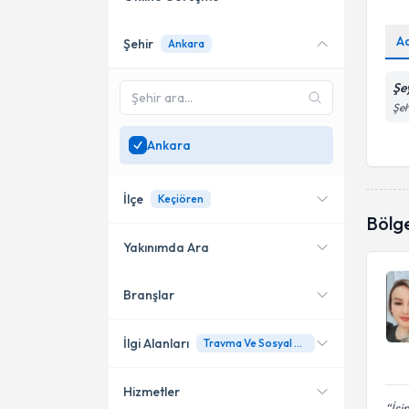
A
Şehir
Ankara
Online danışmanlık sunan
uzmanları göster
Şe
Sadece
Ankara
bölgesinde
Şeh
uzman ara
Ankara
İlçe
Keçiören
Bölg
Yakınımda Ara
Branşlar
Konumuma yakın uzmanları
Etimesgut
göster
Çankaya
İlgi Alanları
Travma Ve Sosyal Dayanıklılık
Keçiören
Hizmetler
Aile Danışmanı
İşi