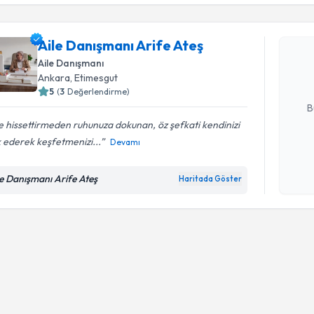
Aile Danış
Aile Danışmanı Arife Ateş
oluşturun. 
hazırlandığ
Aile Danışmanı
Ankara
, Etimesgut
E-posta Ad
5
(
3
Değerlendirme)
B
e hissettirmeden ruhunuza dokunan, öz şefkati kendinizi
 ederek keşfetmenizi...
Devamı
Kişisel
okudum
le Danışmanı Arife Ateş
Haritada Göster
işlenm