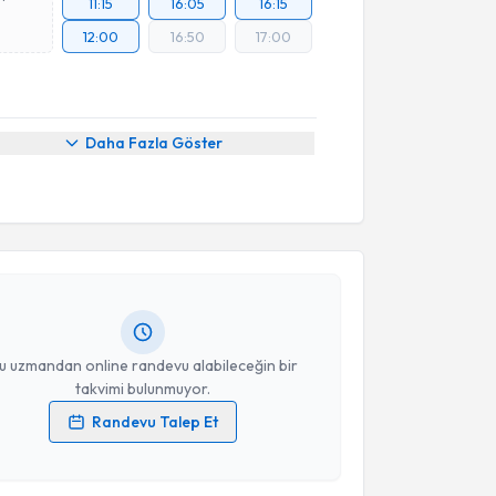
11:15
16:05
16:15
12:00
16:50
17:00
Daha Fazla Göster
akvimi Talebi
şmanı Fatma Ilıkaner Şahin
için randevu takvimi
turun. Size bu uzmandan randevu almanız için bir
rlandığında e-posta ile bilgilendireceğiz.
resiniz
u uzmandan online randevu alabileceğin bir
takvimi bulunmuyor.
Randevu Talep Et
 verilerimin işlenmesine ilişkin
Aydınlatma Metni
'ni
 ve kişisel verilerimin belirtilen kapsamda
akvimi Talebi
esini kabul ediyorum.