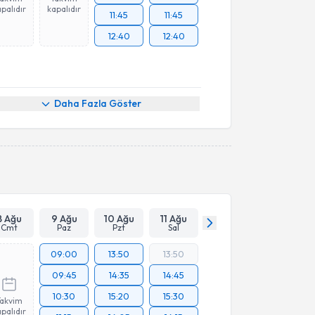
palıdır
kapalıdır
11:45
11:45
12:40
12:40
Daha Fazla Göster
8 Ağu
9 Ağu
10 Ağu
11 Ağu
Cmt
Paz
Pzt
Sal
09:00
13:50
13:50
09:45
14:35
14:45
10:30
15:20
15:30
Takvim
palıdır