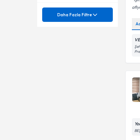
Yenimahalle
afiy
Ünvan
Acı ile başa çıkmak
Daha Fazla Filtre
A
Aile Danışmanlığı
Aile-Çift Danışmanlığı
Aile (Evlilik, Çift) Danışmanlığı
VE
Aile Danışmanlığı
Aile Danışmanı
Şeh
Aile içi ilişkiler ve iletişim
Pre
Aile ergen çatışması
Aile İçi Pozisyonlar
Aile İçi İletişimsizlik
Aile planlamaları
Aile İçi İletişim
Akademik Başarı ve Mesleki
Aile içinde yaşanan travma
Seçim
Ankara gelişim tarama
Aile Problemleri
envanteri (Agte, denver)
Anksiyete (Kaygı) Bozukluğu
Ailede yas süreci
Yo
Anksiyete (Kaygı) Bozuklukları
BE
Bireysel Danışmanlık