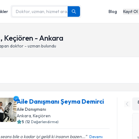
ikler
Blog
Kayıt Ol
k, Keçiören - Ankara
yapan doktor - uzman bulundu
Aile Danışmanı Şeyma Demirci
Aile Danışmanı
Ankara
, Keçiören
5
(
12
Değerlendirme)
 seans bile o kadar iyi geldi ki insanın bazen...
Devamı