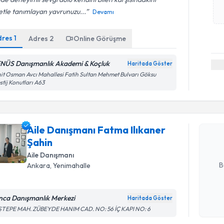
etle tanımlayan yavrunuzu...
Devamı
dres
1
Adres
2
Online Görüşme
NÜS Danışmanlık Akademi & Koçluk
Haritada Göster
it Osman Avcı Mahallesi Fatih Sultan Mehmet Bulvarı Göksu
Randevu T
stij Konutları A63
Aile Danı
talebi oluş
Aile Danışmanı Fatma Ilıkaner
takvim hazı
Şahin
E-posta Ad
Aile Danışmanı
B
Ankara
, Yenimahalle
nca Danışmanlık Merkezi
Haritada Göster
Kişisel
ŞTEPE MAH. ZÜBEYDE HANIM CAD. NO: 56 İÇ KAPI NO: 6
okudum
Randevu T
işlenm