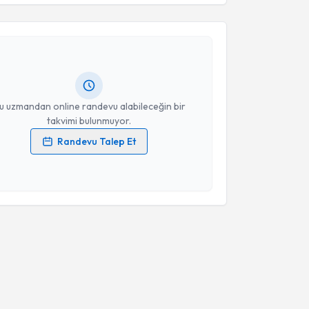
manı Arife Ateş
için randevu takvimi talebi
Takvim Talebini Gönder
Size bu uzmandan randevu almanız için bir takvim
ında e-posta ile bilgilendireceğiz.
resiniz
u uzmandan online randevu alabileceğin bir
takvimi bulunmuyor.
Randevu Talep Et
 verilerimin işlenmesine ilişkin
Aydınlatma Metni
'ni
 ve kişisel verilerimin belirtilen kapsamda
esini kabul ediyorum.
Takvim Talebini Gönder