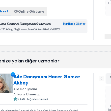
ka
dres
1
Online Görüşme
yma Demirci Danışmanlık Merkezi
Haritada Göster
it Kubilay, Değirmendere Cd. No:24/6, 06090
enize yakın diğer uzmanlar
Aile Danışmanı Hacer Gamze
Akbaş
Aile Danışmanı
Ankara
, Etimesgut
5
(
38
Değerlendirme)
ka
nde deneyimli sevgi dolu kendini bilen karşısındakini