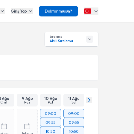
Giriş Yap
Doktor musun?
Sıralama
Akıllı Sıralama
8 Ağu
9 Ağu
10 Ağu
11 Ağu
Cmt
Paz
Pzt
Sal
09:00
09:00
09:55
09:55
10:50
10:50
Takvim
Takvim