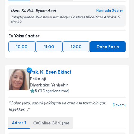
Uzm. Kl. Psk. Eylem Acet
Haritada Göster
Talaytepe Mah. Winstown Avm Karşısı Positive Office Plaza A Blok K: 9
No: 49
En Yakın Saatler
10:00
11:00
12:00
Daha Fazla
Psk. K. Esen Ekinci
Psikoloji
Diyarbakır
, Yenişehir
5
(
11
Değerlendirme)
Güler yüzü, sabırlı yaklaşımı ve anlayışlı tavrı için çok
Devamı
teşekkür...
Adres
1
Online Görüşme