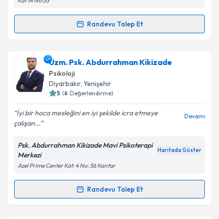
Kat 14 No:53
kapsamda işlenmesini kabul ediyorum.
Randevu Talep Et
Randevu Takvimi Talebi
Takvim Talebini Gönder
Psk. Sabahattin Zenger
için randevu takvimi talebi
Uzm. Psk. Abdurrahman Kikizade
oluşturun. Size bu uzmandan randevu almanız için bir
Psikoloji
takvim hazırlandığında e-posta ile bilgilendireceğiz.
Diyarbakır
, Yenişehir
5
(
6
Değerlendirme)
E-posta Adresiniz
İyi bir hoca mesleğini en iyi şekilde icra etmeye
Devamı
çalışan...
Psk. Abdurrahman Kikizade Mavi Psikoterapi
Kişisel verilerimin işlenmesine ilişkin
Aydınlatma
Haritada Göster
Merkezi
Metni
'ni okudum ve kişisel verilerimin belirtilen
Azel Prime Center Kat: 4 No: 56 Kantar
kapsamda işlenmesini kabul ediyorum.
Randevu Talep Et
Randevu Takvimi Talebi
Takvim Talebini Gönder