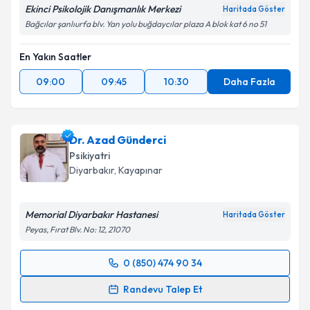
Ekinci Psikolojik Danışmanlık Merkezi
Haritada Göster
Bağcılar şanlıurfa blv. Yan yolu buğdaycılar plaza A blok kat 6 no 51
En Yakın Saatler
09:00
09:45
10:30
Daha Fazla
Dr. Azad Günderci
Psikiyatri
Diyarbakır
, Kayapınar
Memorial Diyarbakır Hastanesi
Haritada Göster
Peyas, Fırat Blv. No: 12, 21070
0 (850) 474 90 34
Randevu Takvimi Talebi
Randevu Talep Et