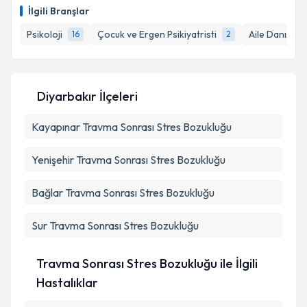
talebi oluşturun. Size bu uzmandan randevu almanız
İlgili Branşlar
için bir takvim hazırlandığında e-posta ile
bilgilendireceğiz.
Psikoloji
Çocuk ve Ergen Psikiyatristi
Aile Danışman
16
2
E-posta Adresiniz
Diyarbakır İlçeleri
Kayapınar
Kişisel verilerimin işlenmesine ilişkin
Travma Sonrası Stres Bozukluğu
Aydınlatma
Metni
'ni okudum ve kişisel verilerimin belirtilen
kapsamda işlenmesini kabul ediyorum.
Yenişehir
Travma Sonrası Stres Bozukluğu
Bağlar
Travma Sonrası Stres Bozukluğu
Takvim Talebini Gönder
Sur
Travma Sonrası Stres Bozukluğu
Travma Sonrası Stres Bozukluğu ile İlgili
Hastalıklar