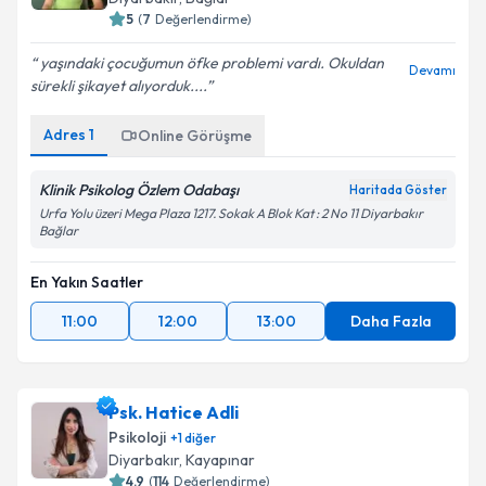
5
(
7
Değerlendirme)
yaşındaki çocuğumun öfke problemi vardı. Okuldan
Devamı
sürekli şikayet alıyorduk....
Adres
1
Online Görüşme
Klinik Psikolog Özlem Odabaşı
Haritada Göster
Urfa Yolu üzeri Mega Plaza 1217. Sokak A Blok Kat : 2 No 11 Diyarbakır
Bağlar
En Yakın Saatler
11:00
12:00
13:00
Daha Fazla
Psk. Hatice Adli
Psikoloji
+
1
diğer
Diyarbakır
, Kayapınar
4.9
(
114
Değerlendirme)