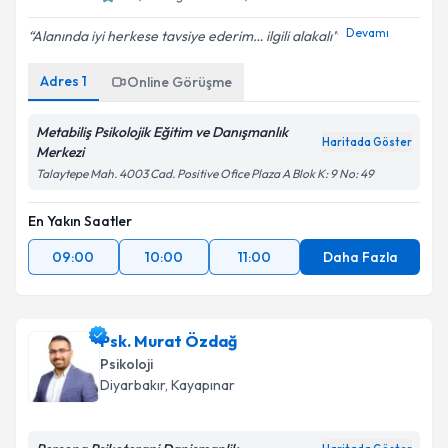
Devamı
Alanında iyi herkese tavsiye ederim… ilgili alakalı
Adres
1
Online Görüşme
Metabiliş Psikolojik Eğitim ve Danışmanlık
Haritada Göster
Merkezi
Talaytepe Mah. 4003 Cad. Positive Ofice Plaza A Blok K: 9 No: 49
En Yakın Saatler
09:00
10:00
11:00
Daha Fazla
Psk. Murat Özdağ
Psikoloji
Diyarbakır
, Kayapınar