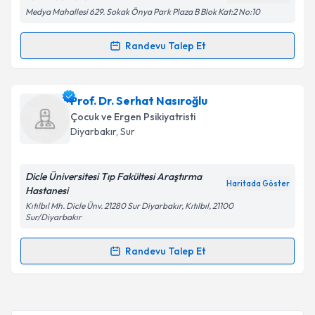
Medya Mahallesi 629. Sokak Önya Park Plaza B Blok Kat:2 No:10
Kişisel verilerimin işlenmesine ilişkin
Aydınlatma
Metni
'ni okudum ve kişisel verilerimin belirtilen
kapsamda işlenmesini kabul ediyorum.
Randevu Talep Et
Randevu Takvimi Talebi
Takvim Talebini Gönder
Psk. Nida Bural
için randevu takvimi talebi oluşturun.
Prof. Dr. Serhat Nasıroğlu
Size bu uzmandan randevu almanız için bir takvim
Çocuk ve Ergen Psikiyatristi
hazırlandığında e-posta ile bilgilendireceğiz.
Diyarbakır
, Sur
E-posta Adresiniz
Dicle Üniversitesi Tıp Fakültesi Araştırma
Haritada Göster
Hastanesi
Kıtılbıl Mh. Dicle Ünv. 21280 Sur Diyarbakır, Kıtılbıl, 21100
Sur/Diyarbakır
Kişisel verilerimin işlenmesine ilişkin
Aydınlatma
Metni
'ni okudum ve kişisel verilerimin belirtilen
Randevu Talep Et
kapsamda işlenmesini kabul ediyorum.
Randevu Takvimi Talebi
Takvim Talebini Gönder
Prof. Dr. Serhat Nasıroğlu
için randevu takvimi