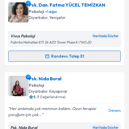
Uzm. Psk. Abdurrahman Kikizade
için randevu
Psk. Dan. Fatma YÜCEL TEMİZKAN
takvimi talebi oluşturun. Size bu uzmandan randevu
Psikoloji
+
1
diğer
almanız için bir takvim hazırlandığında e-posta ile
Diyarbakır
, Yenişehir
bilgilendireceğiz.
E-posta Adresiniz
Vivus Psikoloji
Haritada Göster
Fabrika Mahallesi 871. Sk AZD Tower Plaza K:7 NO:20
Randevu Talep Et
Randevu Takvimi Talebi
Kişisel verilerimin işlenmesine ilişkin
Aydınlatma
Metni
'ni okudum ve kişisel verilerimin belirtilen
kapsamda işlenmesini kabul ediyorum.
Psk. Dan. Fatma YÜCEL TEMİZKAN
için randevu
Psk. Nida Bural
takvimi talebi oluşturun. Size bu uzmandan randevu
Psikoloji
almanız için bir takvim hazırlandığında e-posta ile
Takvim Talebini Gönder
Diyarbakır
, Kayapınar
bilgilendireceğiz.
5
(
1
Değerlendirme)
E-posta Adresiniz
Her anlamda çok memnun kaldım. Oyun terapisi
Devamı
çocuğum için çok...
Psk. Nida Bural
Haritada Göster