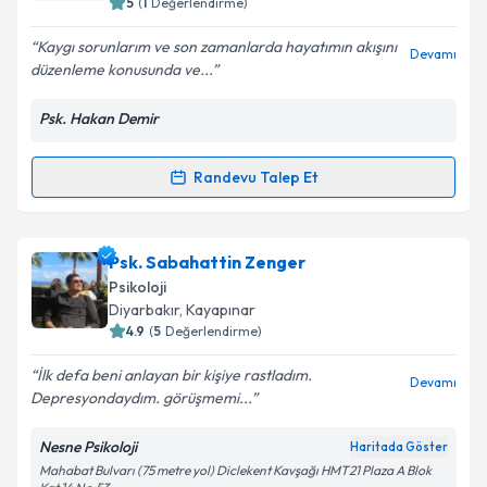
5
(
1
Değerlendirme)
E-posta Adresiniz
Kaygı sorunlarım ve son zamanlarda hayatımın akışını
Devamı
düzenleme konusunda ve...
Psk. Hakan Demir
Kişisel verilerimin işlenmesine ilişkin
Aydınlatma
Metni
'ni okudum ve kişisel verilerimin belirtilen
kapsamda işlenmesini kabul ediyorum.
Randevu Talep Et
Randevu Takvimi Talebi
Takvim Talebini Gönder
Psk. Hakan Demir
için randevu takvimi talebi
Psk. Sabahattin Zenger
oluşturun. Size bu uzmandan randevu almanız için bir
Psikoloji
takvim hazırlandığında e-posta ile bilgilendireceğiz.
Diyarbakır
, Kayapınar
4.9
(
5
Değerlendirme)
E-posta Adresiniz
İlk defa beni anlayan bir kişiye rastladım.
Devamı
Depresyondaydım. görüşmemi...
Nesne Psikoloji
Haritada Göster
Kişisel verilerimin işlenmesine ilişkin
Aydınlatma
Mahabat Bulvarı (75 metre yol) Diclekent Kavşağı HMT21 Plaza A Blok
Metni
'ni okudum ve kişisel verilerimin belirtilen