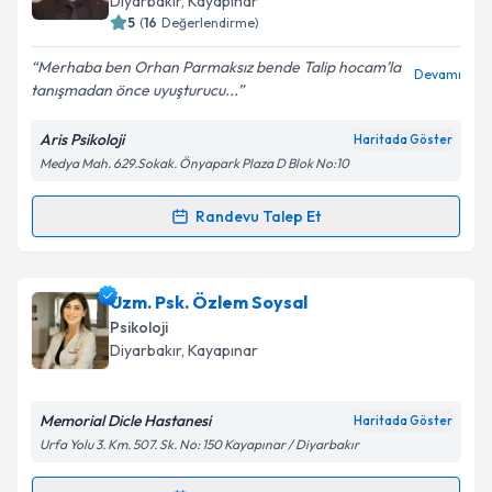
Diyarbakır
, Kayapınar
5
(
16
Değerlendirme)
E-posta Adresiniz
Merhaba ben Orhan Parmaksız bende Talip hocam’la
Devamı
tanışmadan önce uyuşturucu...
Aris Psikoloji
Haritada Göster
Kişisel verilerimin işlenmesine ilişkin
Aydınlatma
Medya Mah. 629.Sokak. Önyapark Plaza D Blok No:10
Metni
'ni okudum ve kişisel verilerimin belirtilen
kapsamda işlenmesini kabul ediyorum.
Randevu Talep Et
Randevu Takvimi Talebi
Takvim Talebini Gönder
Uzm. Psk. Talip Sami
için randevu takvimi talebi
Uzm. Psk. Özlem Soysal
oluşturun. Size bu uzmandan randevu almanız için bir
Psikoloji
takvim hazırlandığında e-posta ile bilgilendireceğiz.
Diyarbakır
, Kayapınar
E-posta Adresiniz
Memorial Dicle Hastanesi
Haritada Göster
Urfa Yolu 3. Km. 507. Sk. No: 150 Kayapınar / Diyarbakır