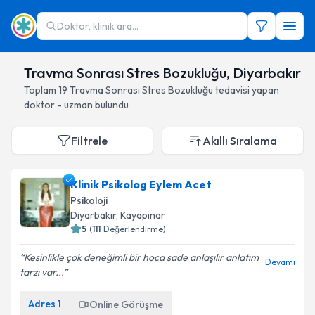
Doktor, klinik ara...
Travma Sonrası Stres Bozukluğu, Diyarbakır
Toplam
19
Travma Sonrası Stres Bozukluğu
tedavisi yapan
doktor - uzman bulundu
Filtrele
Akıllı Sıralama
Klinik Psikolog Eylem Acet
Psikoloji
Diyarbakır
, Kayapınar
5
(
111
Değerlendirme)
Kesinlikle çok deneğimli bir hoca sade anlaşılır anlatım
Devamı
tarzı var...
Adres
1
Online Görüşme