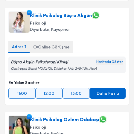
Dr. Azad Günderci
için randevu takvimi talebi
oluşturun. Size bu uzmandan randevu almanız için bir
takvim hazırlandığında e-posta ile bilgilendireceğiz.
Klinik Psikolog Büşra Akgün
Psikoloji
E-posta Adresiniz
Diyarbakır
, Kayapınar
Adres
1
Online Görüşme
Kişisel verilerimin işlenmesine ilişkin
Aydınlatma
Büşra Akgün Psikoterapi Kliniği
Metni
'ni okudum ve kişisel verilerimin belirtilen
Haritada Göster
kapsamda işlenmesini kabul ediyorum.
Centropol Genel Müdürlük, Diclekent Mh 245/1 Sk. No:4
En Yakın Saatler
Takvim Talebini Gönder
11:00
12:00
13:00
Daha Fazla
Klinik Psikolog Özlem Odabaşı
Psikoloji
Diyarbakır
, Bağlar