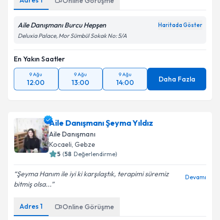
Adres
1
Online Görüşme
Aile Danışmanı Burcu Hepşen
Haritada Göster
Deluxia Palace, Mor Sümbül Sokak No: 5/A
En Yakın Saatler
9 Ağu
9 Ağu
9 Ağu
Daha Fazla
12:00
13:00
14:00
Aile Danışmanı Şeyma Yıldız
Aile Danışmanı
Kocaeli
, Gebze
5
(
58
Değerlendirme)
Şeyma Hanım ile iyi ki karşılaştık, terapimi süremiz
Devamı
bitmiş olsa...
Adres
1
Online Görüşme