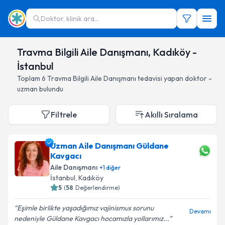
Doktor, klinik ara...
Travma Bilgili Aile Danışmanı, Kadıköy -
İstanbul
Toplam
6
Travma Bilgili Aile Danışmanı
tedavisi yapan doktor -
uzman bulundu
Filtrele
Akıllı Sıralama
Uzman Aile Danışmanı Güldane
Kavgacı
Aile Danışmanı
+
1
diğer
İstanbul
, Kadıköy
5
(
58
Değerlendirme)
Eşimle birlikte yaşadığımız vajinismus sorunu
Devamı
nedeniyle Güldane Kavgacı hocamızla yollarımız...