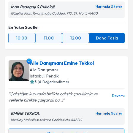
İnan Pedagoji & Psikoloji
Haritada Göster
Güzeller Mah. İbrahimağa Caddesi, 910. Sk. No: 1, 41400
En Yakın Saatler
10:00
11:00
12:00
Daha Fazla
Aile Danışmanı Emine Tekkol
Aile Danışmanı
İstanbul
, Pendik
5
(
6
Değerlendirme)
Çalıştığım kurumda birlikte çalıştık çocuklarla ve
Devamı
velilerle birlikte çalışarak bu...
EMİNE TEKKOL
Haritada Göster
Kurtköy Mahallesi Ankara Caddesi No:442 D:1