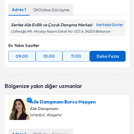
Adres
1
Online Görüşme
Sentez Aile Evlilik ve Çocuk Danışma Merkezi
Haritada Göster
Caferağa Mh. Miralay Nazım Sokak No: 12 D.6, 34200 Bahariye
En Yakın Saatler
09:00
10:00
11:00
Daha Fazla
Bölgenize yakın diğer uzmanlar
Aile Danışmanı Burcu Hepşen
Aile Danışmanı
İstanbul
, Ataşehir