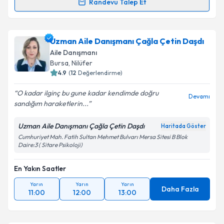
Randevu Talep Et
Randevu Takvimi Talebi
Aile Danışmanı Emine Tekkol
için randevu takvimi
Uzman Aile Danışmanı Çağla Çetin Daşdı
talebi oluşturun. Size bu uzmandan randevu almanız
Aile Danışmanı
için bir takvim hazırlandığında e-posta ile
Bursa
, Nilüfer
bilgilendireceğiz.
4.9
(
12
Değerlendirme)
E-posta Adresiniz
O kadar ilginç bu gune kadar kendimde doğru
Devamı
sandığım haraketlerin...
Uzman Aile Danışmanı Çağla Çetin Daşdı
Haritada Göster
Cumhuriyet Mah. Fatih Sultan Mehmet Bulvarı Mersa Sitesi B Blok
Kişisel verilerimin işlenmesine ilişkin
Aydınlatma
Daire:3 ( Sitare Psikoloji)
Metni
'ni okudum ve kişisel verilerimin belirtilen
kapsamda işlenmesini kabul ediyorum.
En Yakın Saatler
Yarın
Yarın
Yarın
Daha Fazla
Takvim Talebini Gönder
11:00
12:00
13:00