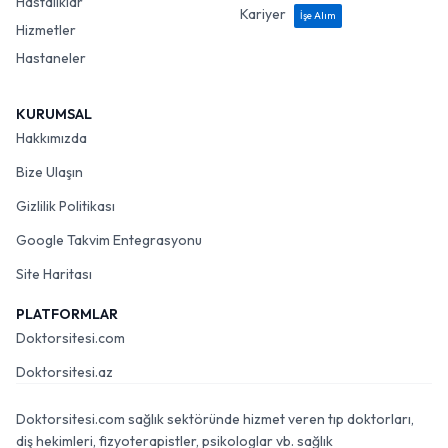
Hastalıklar
Kariyer
İşe Alım
Hizmetler
Hastaneler
KURUMSAL
Hakkımızda
Bize Ulaşın
Gizlilik Politikası
Google Takvim Entegrasyonu
Site Haritası
PLATFORMLAR
Doktorsitesi.com
Doktorsitesi.az
Doktorsitesi.com sağlık sektöründe hizmet veren tıp doktorları,
diş hekimleri, fizyoterapistler, psikologlar vb. sağlık