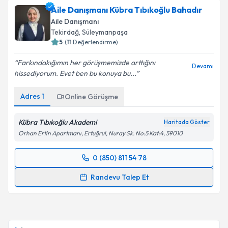
Aile Danışmanı Kübra Tıbıkoğlu Bahadır
Aile Danışmanı
Tekirdağ
, Süleymanpaşa
5
(
11
Değerlendirme)
Farkındakığımın her görüşmemizde arttığını
Devamı
hissediyorum. Evet ben bu konuya bu...
Adres
1
Online Görüşme
Kübra Tıbıkoğlu Akademi
Haritada Göster
Orhan Ertin Apartmanı, Ertuğrul, Nuray Sk. No:5 Kat:4, 59010
0 (850) 811 54 78
Randevu Takvimi Talebi
Randevu Talep Et
Aile Danışmanı Kübra Tıbıkoğlu Bahadır
için
randevu takvimi talebi oluşturun. Size bu uzmandan
randevu almanız için bir takvim hazırlandığında e-
posta ile bilgilendireceğiz.