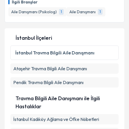
İlgili Branşlar
E-posta Adresiniz
Aile Danışmanı (Psikolog)
Aile Danışmanı
1
1
İstanbul İlçeleri
Kişisel verilerimin işlenmesine ilişkin
Aydınlatma
Metni
'ni okudum ve kişisel verilerimin belirtilen
kapsamda işlenmesini kabul ediyorum.
İstanbul
Travma Bilgili Aile Danışmanı
Ataşehir
Travma Bilgili Aile Danışmanı
Takvim Talebini Gönder
Pendik
Travma Bilgili Aile Danışmanı
Travma Bilgili Aile Danışmanı ile İlgili
Hastalıklar
İstanbul Kadıköy Ağlama ve Öfke Nöbetleri