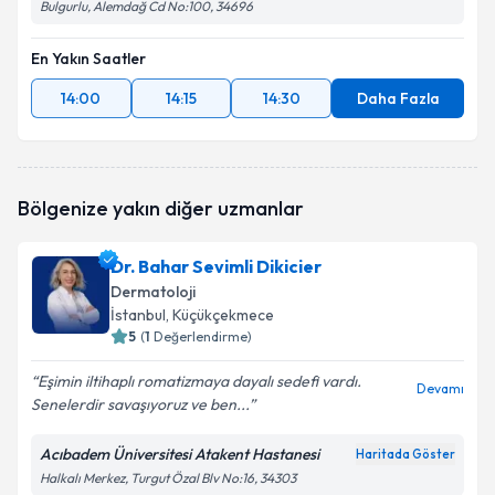
Bulgurlu, Alemdağ Cd No:100, 34696
En Yakın Saatler
14:00
14:15
14:30
Daha Fazla
Bölgenize yakın diğer uzmanlar
Dr. Bahar Sevimli Dikicier
Dermatoloji
İstanbul
, Küçükçekmece
5
(
1
Değerlendirme)
Eşimin iltihaplı romatizmaya dayalı sedefi vardı.
Devamı
Senelerdir savaşıyoruz ve ben...
Acıbadem Üniversitesi Atakent Hastanesi
Haritada Göster
Halkalı Merkez, Turgut Özal Blv No:16, 34303