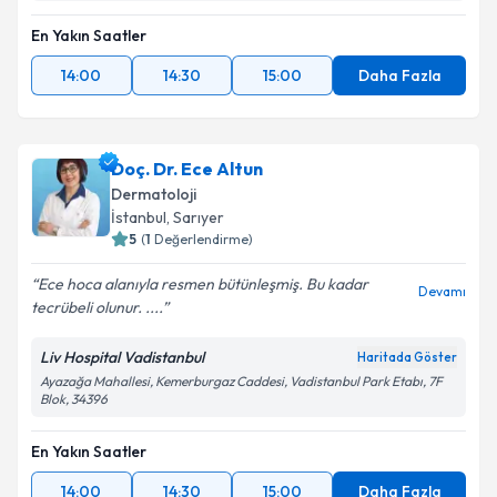
En Yakın Saatler
14:00
14:30
15:00
Daha Fazla
Doç. Dr. Ece Altun
Dermatoloji
İstanbul
, Sarıyer
5
(
1
Değerlendirme)
Ece hoca alanıyla resmen bütünleşmiş. Bu kadar
Devamı
tecrübeli olunur. ....
Liv Hospital Vadistanbul
Haritada Göster
Ayazağa Mahallesi, Kemerburgaz Caddesi, Vadistanbul Park Etabı, 7F
Blok, 34396
En Yakın Saatler
14:00
14:30
15:00
Daha Fazla