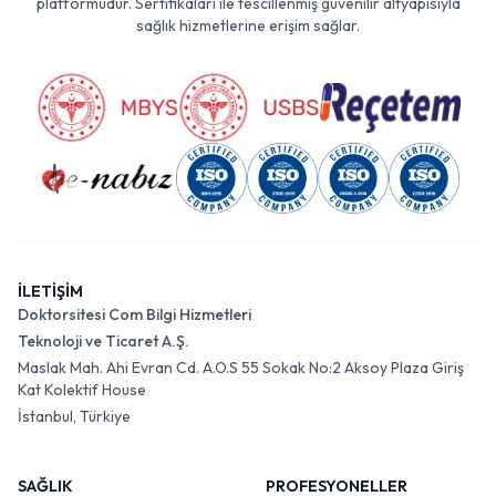
platformudur. Sertifikaları ile tescillenmiş güvenilir altyapısıyla
sağlık hizmetlerine erişim sağlar.
İLETİŞİM
Doktorsitesi Com Bilgi Hizmetleri
Teknoloji ve Ticaret A.Ş.
Maslak Mah. Ahi Evran Cd. A.O.S 55 Sokak No:2 Aksoy Plaza Giriş
Kat Kolektif House
İstanbul, Türkiye
SAĞLIK
PROFESYONELLER