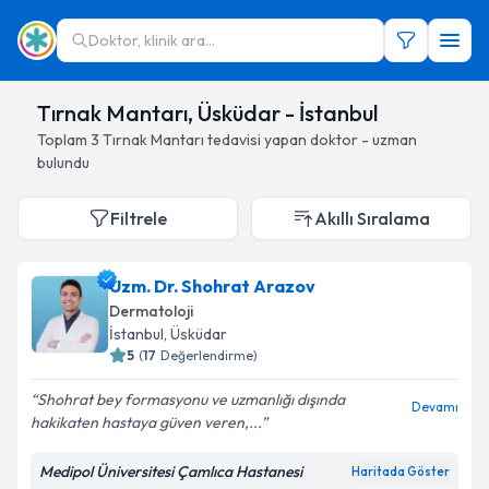
Doktor, klinik ara...
Tırnak Mantarı, Üsküdar - İstanbul
Toplam
3
Tırnak Mantarı
tedavisi yapan doktor - uzman
bulundu
Filtrele
Akıllı Sıralama
Uzm. Dr. Shohrat Arazov
Dermatoloji
İstanbul
, Üsküdar
5
(
17
Değerlendirme)
Shohrat bey formasyonu ve uzmanlığı dışında
Devamı
hakikaten hastaya güven veren,...
Medipol Üniversitesi Çamlıca Hastanesi
Haritada Göster