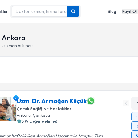
ikler
Blog
Kayıt Ol
- Ankara
r - uzman bulundu
Uzm. Dr. Armağan Küçük
Çocuk Sağlığı ve Hastalıkları
Ankara
, Çankaya
5
(
9
Değerlendirme)
umuz haftalık iken Armağan Hocamız ile tanıştık. Tüm