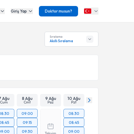
Giriş Yap
Doktor musun?
Sıralama
Akıllı Sıralama
7 Ağu
8 Ağu
9 Ağu
10 Ağu
Cum
Cmt
Paz
Pzt
08:30
09:00
08:30
08:45
09:15
08:45
09:00
09:30
09:00
Takvim