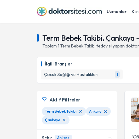
Uzmanlar
Klin
Term Bebek Takibi, Çankaya 
Toplam
1
Term Bebek Takibi
tedavisi yapan dokto
İlgili Branşlar
Çocuk Sağlığı ve Hastalıkları
1
Aktif Filtreler
Term Bebek Takibi
Ankara
Çankaya
Oğl
Şehir
Ankara