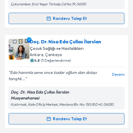
Çukurambar, Erol Yaşar Türkalp Cd No:19, 06510
Metni
'ni okudum ve kişisel verilerimin belirtilen
kapsamda işlenmesini kabul ediyorum.
Randevu Talep Et
Randevu Takvimi Talebi
Takvim Talebini Gönder
Uzm. Dr. Umur Özdöl
için randevu takvimi talebi
Doç. Dr. Nisa Eda Çullas İlarslan
oluşturun. Size bu uzmandan randevu almanız için bir
Çocuk Sağlığı ve Hastalıkları
takvim hazırlandığında e-posta ile bilgilendireceğiz.
Ankara
, Çankaya
4.8
(
1
Değerlendirme)
E-posta Adresiniz
Eda hanımla sene once kadar oğlum dan dolayı
Devamı
tanıştık...
Doç. Dr. Nisa Eda Çullas İlarslan
Kişisel verilerimin işlenmesine ilişkin
Aydınlatma
Muayenehanesi
Metni
'ni okudum ve kişisel verilerimin belirtilen
Kızılırmak, Kale Ofis İş Merkezi, Mevlana Blv. No: 150/B D:41, 06530
kapsamda işlenmesini kabul ediyorum.
Randevu Talep Et
Randevu Takvimi Talebi
Takvim Talebini Gönder