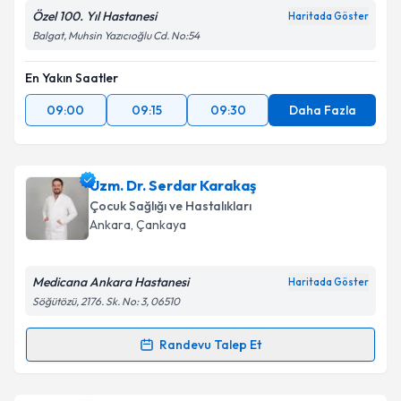
Özel 100. Yıl Hastanesi
Haritada Göster
Balgat, Muhsin Yazıcıoğlu Cd. No:54
En Yakın Saatler
09:00
09:15
09:30
Daha Fazla
Uzm. Dr. Serdar Karakaş
Çocuk Sağlığı ve Hastalıkları
Ankara
, Çankaya
Medicana Ankara Hastanesi
Haritada Göster
Söğütözü, 2176. Sk. No: 3, 06510
Randevu Talep Et
Randevu Takvimi Talebi