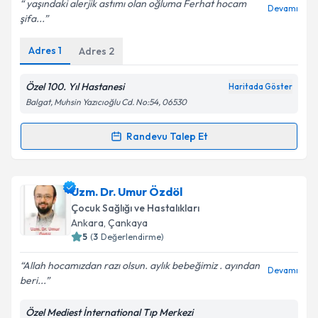
yaşındaki alerjik astımı olan oğluma Ferhat hocam
Devamı
şifa...
Adres
1
Adres
2
Kişisel verilerimin işlenmesine ilişkin
Aydınlatma
Metni
'ni okudum ve kişisel verilerimin belirtilen
kapsamda işlenmesini kabul ediyorum.
Özel 100. Yıl Hastanesi
Haritada Göster
Balgat, Muhsin Yazıcıoğlu Cd. No:54, 06530
Takvim Talebini Gönder
Randevu Talep Et
Randevu Takvimi Talebi
Prof. Dr. Ferhat Çatal
için randevu takvimi talebi
Uzm. Dr. Umur Özdöl
oluşturun. Size bu uzmandan randevu almanız için bir
Çocuk Sağlığı ve Hastalıkları
takvim hazırlandığında e-posta ile bilgilendireceğiz.
Ankara
, Çankaya
5
(
3
Değerlendirme)
E-posta Adresiniz
Allah hocamızdan razı olsun. aylık bebeğimiz . ayından
Devamı
beri...
Özel Mediest İnternational Tıp Merkezi
Kişisel verilerimin işlenmesine ilişkin
Aydınlatma