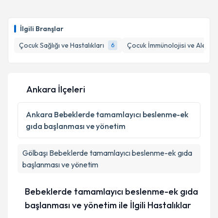
Doç. Dr. Nisa Eda Çullas İlarslan
için randevu
takvimi talebi oluşturun. Size bu uzmandan randevu
İlgili Branşlar
almanız için bir takvim hazırlandığında e-posta ile
bilgilendireceğiz.
Çocuk Sağlığı ve Hastalıkları
Çocuk İmmünolojisi ve Alerjisi
6
E-posta Adresiniz
Ankara İlçeleri
Kişisel verilerimin işlenmesine ilişkin
Aydınlatma
Ankara
Bebeklerde tamamlayıcı beslenme-ek
Metni
'ni okudum ve kişisel verilerimin belirtilen
gıda başlanması ve yönetim
kapsamda işlenmesini kabul ediyorum.
Gölbaşı
Bebeklerde tamamlayıcı beslenme-ek gıda
Takvim Talebini Gönder
başlanması ve yönetim
Bebeklerde tamamlayıcı beslenme-ek gıda
başlanması ve yönetim ile İlgili Hastalıklar