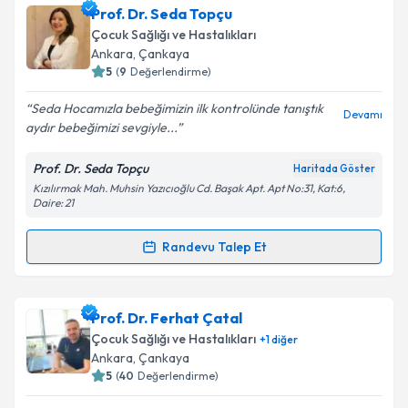
Uzm. Dr. Serdar Karakaş
için randevu takvimi talebi
Prof. Dr. Seda Topçu
oluşturun. Size bu uzmandan randevu almanız için bir
Çocuk Sağlığı ve Hastalıkları
takvim hazırlandığında e-posta ile bilgilendireceğiz.
Ankara
, Çankaya
5
(
9
Değerlendirme)
E-posta Adresiniz
Seda Hocamızla bebeğimizin ilk kontrolünde tanıştık
Devamı
aydır bebeğimizi sevgiyle...
Prof. Dr. Seda Topçu
Haritada Göster
Kişisel verilerimin işlenmesine ilişkin
Aydınlatma
Kızılırmak Mah. Muhsin Yazıcıoğlu Cd. Başak Apt. Apt No:31, Kat:6,
Metni
'ni okudum ve kişisel verilerimin belirtilen
Daire: 21
kapsamda işlenmesini kabul ediyorum.
Randevu Talep Et
Randevu Takvimi Talebi
Takvim Talebini Gönder
Prof. Dr. Seda Topçu
için randevu takvimi talebi
Prof. Dr. Ferhat Çatal
oluşturun. Size bu uzmandan randevu almanız için bir
Çocuk Sağlığı ve Hastalıkları
+
1
diğer
takvim hazırlandığında e-posta ile bilgilendireceğiz.
Ankara
, Çankaya
5
(
40
Değerlendirme)
E-posta Adresiniz