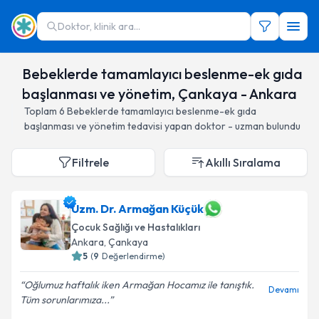
Doktor, klinik ara...
Bebeklerde tamamlayıcı beslenme-ek gıda
başlanması ve yönetim, Çankaya - Ankara
Toplam
6
Bebeklerde tamamlayıcı beslenme-ek gıda
başlanması ve yönetim
tedavisi yapan doktor - uzman bulundu
Filtrele
Akıllı Sıralama
Uzm. Dr. Armağan Küçük
Çocuk Sağlığı ve Hastalıkları
Ankara
, Çankaya
5
(
9
Değerlendirme)
Oğlumuz haftalık iken Armağan Hocamız ile tanıştık.
Devamı
Tüm sorunlarımıza...