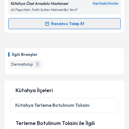
Kütahya Özel Anadolu Hastanesi
Haritada Göster
Ali Paşa Mah. Fatih Sultan Mehmet Bul. No:9
Randevu Talep Et
Randevu Takvimi Talebi
Uzm. Dr. Gülben Sarıcı
için randevu takvimi talebi
oluşturun. Size bu uzmandan randevu almanız için bir
İlgili Branşlar
takvim hazırlandığında e-posta ile bilgilendireceğiz.
Dermatoloji
1
E-posta Adresiniz
Kütahya İlçeleri
Kişisel verilerimin işlenmesine ilişkin
Aydınlatma
Metni
'ni okudum ve kişisel verilerimin belirtilen
Kütahya
Terleme Botulinum Toksini
kapsamda işlenmesini kabul ediyorum.
Terleme Botulinum Toksini ile İlgili
Takvim Talebini Gönder