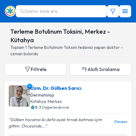
Doktor, klinik ara...
Terleme Botulinum Toksini, Merkez -
Kütahya
Toplam
1
Terleme Botulinum Toksini
tedavisi yapan doktor -
uzman bulundu
Filtrele
Akıllı Sıralama
Uzm. Dr. Gülben Sarıcı
Dermatoloji
Kütahya
, Merkez
5
(
1
Değerlendirme)
Gülben hocama iki defa ayak tırnak batması içim
Devamı
gittim. Öncesinde...