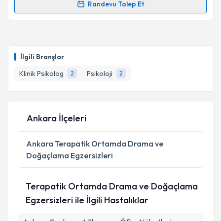
Randevu Talep Et
Randevu Takvimi Talebi
Klinik Psikolog Buse Göçmen Er
için randevu
takvimi talebi oluşturun. Size bu uzmandan randevu
İlgili Branşlar
almanız için bir takvim hazırlandığında e-posta ile
bilgilendireceğiz.
Klinik Psikolog
Psikoloji
2
2
E-posta Adresiniz
Ankara İlçeleri
Kişisel verilerimin işlenmesine ilişkin
Aydınlatma
Ankara
Terapatik Ortamda Drama ve
Metni
'ni okudum ve kişisel verilerimin belirtilen
Doğaçlama Egzersizleri
kapsamda işlenmesini kabul ediyorum.
Terapatik Ortamda Drama ve Doğaçlama
Takvim Talebini Gönder
Egzersizleri ile İlgili Hastalıklar