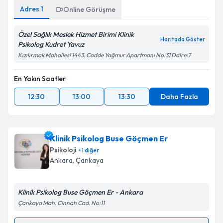
Adres
1
Online Görüşme
Özel Sağlık Meslek Hizmet Birimi Klinik
Haritada Göster
Psikolog Kudret Yavuz
Kızılırmak Mahallesi 1443. Cadde Yağmur Apartmanı No:31 Daire:7
En Yakın Saatler
12:30
13:00
13:30
Daha Fazla
Klinik Psikolog Buse Göçmen Er
Psikoloji
+
1
diğer
Ankara
, Çankaya
Klinik Psikolog Buse Göçmen Er - Ankara
Çankaya Mah. Cinnah Cad. No:11