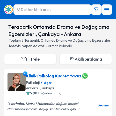
Doktor, klinik ara...
Terapatik Ortamda Drama ve Doğaçlama
Egzersizleri, Çankaya - Ankara
Toplam
2
Terapatik Ortamda Drama ve Doğaçlama Egzersizleri
tedavisi yapan doktor - uzman bulundu
Filtrele
Akıllı Sıralama
Klinik Psikolog Kudret Yavuz
Psikoloji
+
1
diğer
Ankara
, Çankaya
5
(
10
Değerlendirme)
Merhaba, Kudret Hocamdan doğum öncesi
Devamı
danışmanlığı aldım. Kaygı, kontrolcülük gibi...