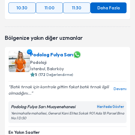
10:30
11:00
11:30
Daha Fazla
Bölgenize yakın diğer uzmanlar
Podolog Fulya Sarı
Podoloji
İstanbul
, Bakırköy
5
(
172
Değerlendirme)
Batık tırnak için kontrole gittim fakat batık tırnak ilgili
Devamı
olmadığını...
Podolog Fulya Sarı Muayenehanesi
Haritada Göster
Yenimahalle mahallesi, General Kani Elitez Sokak 901 Ada 18 Parsel Bina
No:1 D:50
En Yakın Saatler