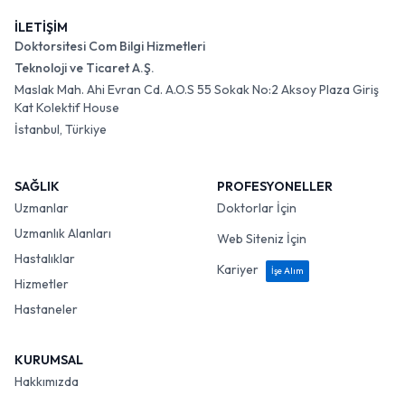
İLETİŞİM
Doktorsitesi Com Bilgi Hizmetleri
Teknoloji ve Ticaret A.Ş.
Maslak Mah. Ahi Evran Cd. A.O.S 55 Sokak No:2 Aksoy Plaza Giriş
Kat Kolektif House
İstanbul, Türkiye
SAĞLIK
PROFESYONELLER
Uzmanlar
Doktorlar İçin
Uzmanlık Alanları
Web Siteniz İçin
Hastalıklar
Kariyer
İşe Alım
Hizmetler
Hastaneler
KURUMSAL
Hakkımızda