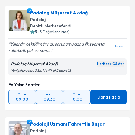
Podolog Müşerref Akdağ
Podoloji
Denizli
, Merkezefendi
5
(
5
Değerlendirme)
Yıllardır çektiğim tırnak sorunumu daha ilk seansta
Devamı
rahatlattı çok uzman,...
Podolog Müşerref Akdağ
Haritada Göster
Yenişehir Mah, 2 Sk. No:7 kat 2 daire 13
En Yakın Saatler
Yarın
Yarın
Yarın
Daha Fazla
09:00
09:30
10:00
Podoloji Uzmanı Fahrettin Başar
Podoloji