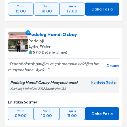
Yarın
Yarın
Yarın
Daha Fazla
15:00
16:00
17:00
Podolog Hamdi Özbay
Podoloji
Aydın
, Efeler
5
(
10
Değerlendirme)
Düzenli olarak gittiğim ve çok memnun kaldığım bir
Devamı
muayenehane. Ayak...
Podolog Hamdi Özbay Muayenehanesi
Haritada Göster
Kurtuluş Mahallesi 2012 Sokak No: 15A
En Yakın Saatler
Yarın
Yarın
Yarın
Daha Fazla
09:00
10:00
11:00