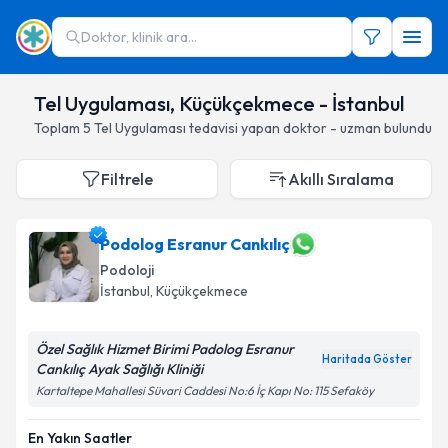
Doktor, klinik ara...
Tel Uygulaması, Küçükçekmece - İstanbul
Toplam
5
Tel Uygulaması
tedavisi yapan doktor - uzman bulundu
Filtrele
Akıllı Sıralama
Podolog Esranur Cankılıç
Podoloji
İstanbul
, Küçükçekmece
Özel Sağlık Hizmet Birimi Padolog Esranur
Haritada Göster
Cankılıç Ayak Sağlığı Kliniği
Kartaltepe Mahallesi Süvari Caddesi No:6 İç Kapı No: 115 Sefaköy
En Yakın Saatler