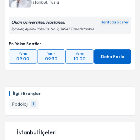
İstanbul
, Tuzla
Okan Üniversitesi Hastanesi
Haritada Göster
İçmeler, Aydınlı Yolu Cd. No:2, 34947 Tuzla/İstanbul
En Yakın Saatler
Yarın
Yarın
Yarın
Daha Fazla
09:00
09:30
10:00
İlgili Branşlar
Podoloji
1
İstanbul İlçeleri