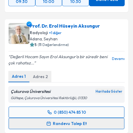
09:30
10:00
10:30
Prof. Dr. Erol Hüseyin Aksungur
Radyoloji
+
1
diğer
Adana
, Seyhan
5
(
11
Değerlendirme)
Değerli Hocam Sayın Erol Aksungur’a bir süredir beni
Devamı
çok rahatsız...
Adres
1
Adres
2
Çukurova Üniversitesi
Haritada Göster
Gültepe, Çukurova Üniversitesi Rektörlüğü, 01330
0 (850) 474 85 10
Randevu Takvimi Talebi
Randevu Talep Et