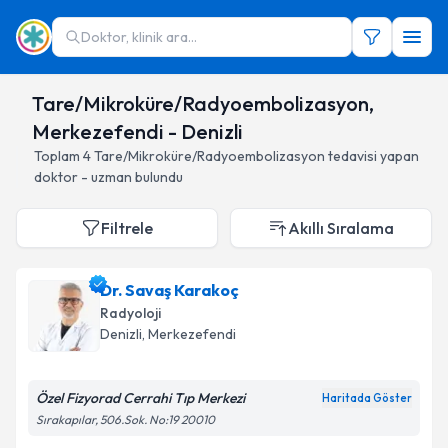
Doktor, klinik ara...
Tare/Mikroküre/Radyoembolizasyon,
Merkezefendi - Denizli
Toplam
4
Tare/Mikroküre/Radyoembolizasyon
tedavisi yapan
doktor - uzman bulundu
Filtrele
Akıllı Sıralama
Dr. Savaş Karakoç
Radyoloji
Denizli
, Merkezefendi
Özel Fizyorad Cerrahi Tıp Merkezi
Haritada Göster
Sırakapılar, 506.Sok. No:19 20010