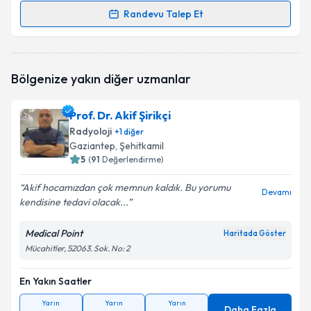
Randevu Talep Et
Randevu Takvimi Talebi
Dr. Savaş Karakoç
için randevu takvimi talebi
Bölgenize yakın diğer uzmanlar
oluşturun. Size bu uzmandan randevu almanız için bir
takvim hazırlandığında e-posta ile bilgilendireceğiz.
Prof. Dr. Akif Şirikçi
E-posta Adresiniz
Radyoloji
+
1
diğer
Gaziantep
, Şehitkamil
5
(
91
Değerlendirme)
Akif hocamızdan çok memnun kaldık. Bu yorumu
Kişisel verilerimin işlenmesine ilişkin
Aydınlatma
Devamı
kendisine tedavi olacak...
Metni
'ni okudum ve kişisel verilerimin belirtilen
kapsamda işlenmesini kabul ediyorum.
Medical Point
Haritada Göster
Mücahitler, 52063. Sok. No: 2
Takvim Talebini Gönder
En Yakın Saatler
Yarın
Yarın
Yarın
Daha Fazla