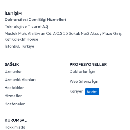
İLETİŞİM
Doktorsitesi Com Bilgi Hizmetleri
Teknoloji ve Ticaret A.Ş.
Maslak Mah. Ahi Evran Cd. A.O.S 55 Sokak No:2 Aksoy Plaza Giriş
Kat Kolektif House
İstanbul, Türkiye
SAĞLIK
PROFESYONELLER
Uzmanlar
Doktorlar İçin
Uzmanlık Alanları
Web Siteniz İçin
Hastalıklar
Kariyer
İşe Alım
Hizmetler
Hastaneler
KURUMSAL
Hakkımızda