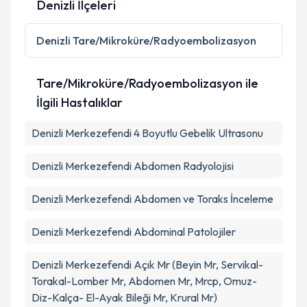
Denizli İlçeleri
Kişisel verilerimin işlenmesine ilişkin
Aydınlatma
Denizli
Tare/Mikroküre/Radyoembolizasyon
Metni
'ni okudum ve kişisel verilerimin belirtilen
kapsamda işlenmesini kabul ediyorum.
Tare/Mikroküre/Radyoembolizasyon ile
İlgili Hastalıklar
Takvim Talebini Gönder
Denizli Merkezefendi 4 Boyutlu Gebelik Ultrasonu
Denizli Merkezefendi Abdomen Radyolojisi
Denizli Merkezefendi Abdomen ve Toraks İnceleme
Denizli Merkezefendi Abdominal Patolojiler
Denizli Merkezefendi Açık Mr (Beyin Mr, Servikal-
Torakal-Lomber Mr, Abdomen Mr, Mrcp, Omuz-
Diz-Kalça- El-Ayak Bileği Mr, Krural Mr)