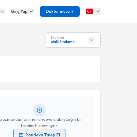
Giriş Yap
Doktor musun?
Sıralama
Akıllı Sıralama
akvimi Talebi
eyla Aliyeva
için randevu takvimi talebi oluşturun.
andan randevu almanız için bir takvim
ında e-posta ile bilgilendireceğiz.
resiniz
u uzmandan online randevu alabileceğin bir
takvimi bulunmuyor.
Randevu Talep Et