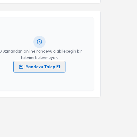
Takvim Talebini Gönder
Ayşe Berna Anıl
için randevu takvimi talebi oluşturun.
andan randevu almanız için bir takvim
ında e-posta ile bilgilendireceğiz.
resiniz
u uzmandan online randevu alabileceğin bir
takvimi bulunmuyor.
Randevu Talep Et
 verilerimin işlenmesine ilişkin
Aydınlatma Metni
'ni
 ve kişisel verilerimin belirtilen kapsamda
esini kabul ediyorum.
Takvim Talebini Gönder