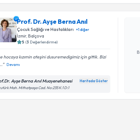
Prof. Dr. 
Prof. Dr. Ayşe Berna Anıl
Size bu uzm
Çocuk Sağlığı ve Hastalıkları
+
1
diğer
hazırlandığ
İzmir
, Balçova
5
(
3
Değerlendirme)
E-posta Ad
B
e hocaya kızımin ateşini dusuremedigimiz için gittik. Bizi
..
Devamı
Kişisel
okudum
of.Dr. Ayşe Berna Anıl Muayenehanesi
Haritada Göster
işlenm
utürk Mah. Mithatpaşa Cad. No:235 K:1 D:1