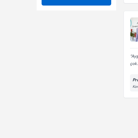
Adenovirus Enfeksiyonu
Ünvan
0-18 Yaş Arası Çocuk
Muayenesi
Akut Bronşit
Akut bronşiolit
Azerbaycan Tıp Üniversitesi
Akut ya da Kronik Ürtiker
Alerji tanı ve tedavileri
(Kurdeşen)
Uzm. Dr.
Alerjik Bronşit
Anne sütü ile beslenme ve
Ayş
emzirme danışmanlığı
Alerjik Deri Hastalıkları
çok.
Apgar skoru
Alerjik Rinit (nezle)
Aşı takibi
Pr
Allerjik Astım
Kor
Aşı takvimi
Allerjik Kontakt Dermatit
Aşı uygulamaları
Aşı Uygulamaları
Aşılama ve bağışıklama
Aşılar ve aşı takviminin
uygulanması