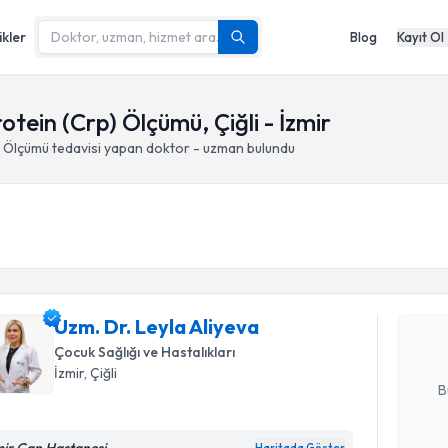
ikler
Blog
Kayıt Ol
tein (Crp) Ölçümü, Çiğli - İzmir
) Ölçümü
tedavisi yapan doktor - uzman bulundu
Randevu T
Uzm. Dr. L
Size bu uzm
Uzm. Dr. Leyla Aliyeva
hazırlandığ
Çocuk Sağlığı ve Hastalıkları
E-posta Ad
İzmir
, Çiğli
B