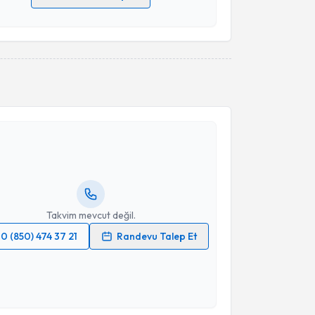
 verilerimin işlenmesine ilişkin
Aydınlatma Metni
'ni
 ve kişisel verilerimin belirtilen kapsamda
esini kabul ediyorum.
Takvim Talebini Gönder
akvimi Talebi
Gamze Turgut Bağdaçiçek
için randevu takvimi
turun. Size bu uzmandan randevu almanız için bir
rlandığında e-posta ile bilgilendireceğiz.
resiniz
Takvim mevcut değil.
0 (850) 474 37 21
Randevu Talep Et
 verilerimin işlenmesine ilişkin
Aydınlatma Metni
'ni
 ve kişisel verilerimin belirtilen kapsamda
esini kabul ediyorum.
akvimi Talebi