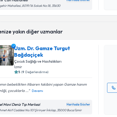
mir Can Hastanesi
Haritada Göster
Kişisel
şehir Mahallesi, 8019/16 Sokak No:18, 35630
okudum
işlenm
enize yakın diğer uzmanlar
Randevu T
Uzm. Dr. Gamze Turgut
Uzm. Dr. 
Bağdaçiçek
talebi oluş
takvim hazı
Çocuk Sağlığı ve Hastalıkları
İzmir
E-posta Ad
5
(
9
Değerlendirme)
ımın bebeklikten itibaren takibini yapan Gamze hanım
nliği, çocuklarla ...
Devamı
Kişisel
okudum
el Mavi Deniz Tıp Merkezi
Haritada Göster
işlenm
met Akif Caddesi No:101 Şirinyer İnkılap, 35000 Buca/İzmir
Randevu T