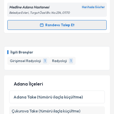
kapsamda işlenmesini kabul ediyorum.
Medline Adana Hastanesi
Haritada Göster
Belediye Evleri, Turgut Özal Blv. No:234, 01170
Takvim Talebini Gönder
Randevu Talep Et
Randevu Takvimi Talebi
Prof. Dr. Altan Yıldız
için randevu takvimi talebi
oluşturun. Size bu uzmandan randevu almanız için bir
İlgili Branşlar
takvim hazırlandığında e-posta ile bilgilendireceğiz.
Girişimsel Radyoloji
Radyoloji
1
1
E-posta Adresiniz
Adana İlçeleri
Kişisel verilerimin işlenmesine ilişkin
Aydınlatma
Metni
'ni okudum ve kişisel verilerimin belirtilen
Adana
Take (tümörü ilaçla küçültme)
kapsamda işlenmesini kabul ediyorum.
Çukurova
Take (tümörü ilaçla küçültme)