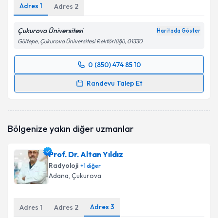
Adres
1
Adres
2
Çukurova Üniversitesi
Haritada Göster
Gültepe, Çukurova Üniversitesi Rektörlüğü, 01330
0 (850) 474 85 10
Randevu Takvimi Talebi
Randevu Talep Et
Prof. Dr. Erol Hüseyin Aksungur
için randevu
takvimi talebi oluşturun. Size bu uzmandan randevu
almanız için bir takvim hazırlandığında e-posta ile
Bölgenize yakın diğer uzmanlar
bilgilendireceğiz.
E-posta Adresiniz
Prof. Dr. Altan Yıldız
Radyoloji
+
1
diğer
Adana
, Çukurova
Kişisel verilerimin işlenmesine ilişkin
Aydınlatma
Adres
3
Adres
1
Adres
2
Metni
'ni okudum ve kişisel verilerimin belirtilen