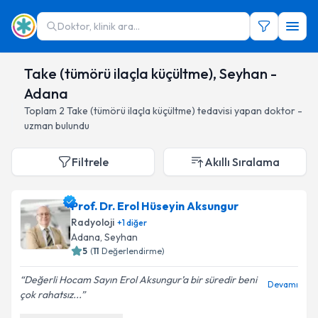
Doktor, klinik ara...
Take (tümörü ilaçla küçültme), Seyhan -
Adana
Toplam
2
Take (tümörü ilaçla küçültme)
tedavisi yapan doktor -
uzman bulundu
Filtrele
Akıllı Sıralama
Prof. Dr. Erol Hüseyin Aksungur
Radyoloji
+
1
diğer
Adana
, Seyhan
5
(
11
Değerlendirme)
Değerli Hocam Sayın Erol Aksungur’a bir süredir beni
Devamı
çok rahatsız...