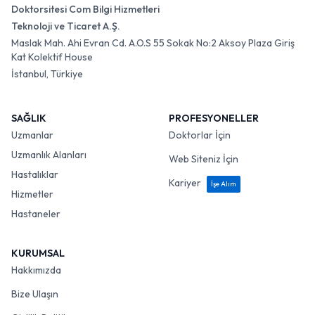
Doktorsitesi Com Bilgi Hizmetleri
Teknoloji ve Ticaret A.Ş.
Maslak Mah. Ahi Evran Cd. A.O.S 55 Sokak No:2 Aksoy Plaza Giriş
Kat Kolektif House
İstanbul, Türkiye
SAĞLIK
PROFESYONELLER
Uzmanlar
Doktorlar İçin
Uzmanlık Alanları
Web Siteniz İçin
Hastalıklar
Kariyer
İşe Alım
Hizmetler
Hastaneler
KURUMSAL
Hakkımızda
Bize Ulaşın