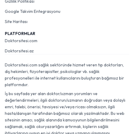
Gizlilik Politikası
Google Takvim Entegrasyonu
Site Haritası
PLATFORMLAR
Doktorsitesi.com
Doktorsitesi.az
Doktorsitesi.com sağlık sektöründe hizmet veren tıp doktorları,
diş hekimleri, fizyoterapistler, psikologlar vb. sağlık
profesyonelleri ile internet kullanıcılarını buluşturan bağımsız bir
platformdur.
İş bu sayfada yer alan doktor/uzman yorumları ve
değerlendirmeleri, ilgili doktorun/uzmanın doğrudan veya dolaylı
emri, talebi, önerisi, tavsiyesi ve/veya ricası olmaksızın, ilgili
hasta/danışan tarafından bağımsız olarak yazılmaktadır. Bu web
sitesinin amacı, sağlık alanında kamuoyunun bilgilendirilmesini
sağlamak, sağlık okuryazarlığını artırmak, kişilerin sağlık
ihtiyaçlarına uygun en iyi doktor veya uzmana ulaşmasını