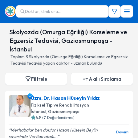
Doktor, klinik ara...
Skolyozda (Omurga Eğriliği) Korseleme ve
Egzersiz Tedavisi, Gaziosmanpaşa -
İstanbul
Toplam
3
Skolyozda (Omurga Eğriliği) Korseleme ve Egzersiz
Tedavisi
tedavisi yapan doktor - uzman bulundu
Filtrele
Akıllı Sıralama
Uzm. Dr. Hasan Hüseyin Yıldız
Fiziksel Tıp ve Rehabilitasyon
İstanbul
, Gaziosmanpaşa
4.9
(
7
Değerlendirme)
Merhabalar ben doktor Hasan Hüseyin Bey'in
Devamı
sayesinde Vertigo atağı...