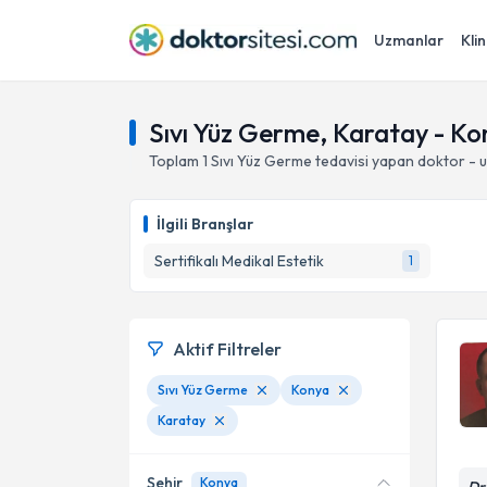
Uzmanlar
Klin
Sıvı Yüz Germe, Karatay - Ko
Toplam
1
Sıvı Yüz Germe
tedavisi yapan doktor - 
İlgili Branşlar
Sertifikalı Medikal Estetik
1
Aktif Filtreler
Sıvı Yüz Germe
Konya
Karatay
Şehir
Konya