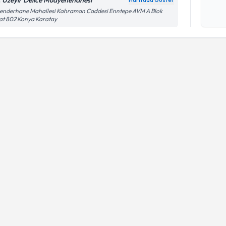
. Üzeyir Delice Muayenehanesi
Haritada Göster
Kişisel
lenderhane Mahallesi Kahraman Caddesi Enntepe AVM A Blok
at 802 Konya Karatay
okudum
işlenm