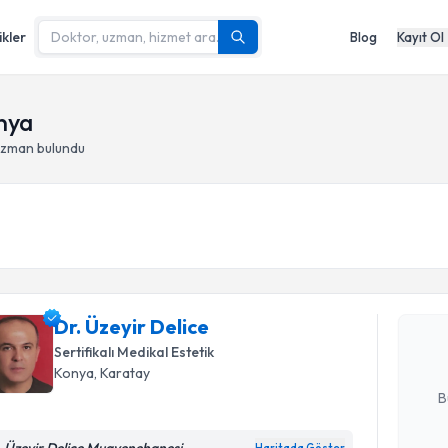
ikler
Blog
Kayıt Ol
nya
uzman bulundu
Randevu T
Dr. Üzeyir
uzmandan ra
Dr. Üzeyir Delice
posta ile bi
Sertifikalı Medikal Estetik
E-posta Ad
Konya
, Karatay
B