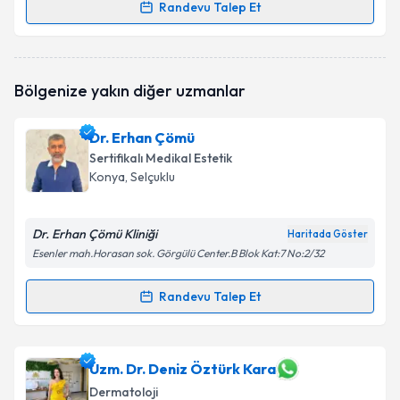
Randevu Talep Et
Randevu Takvimi Talebi
Dr. Üzeyir Delice
için randevu takvimi talebi
Bölgenize yakın diğer uzmanlar
oluşturun. Size bu uzmandan randevu almanız için bir
takvim hazırlandığında e-posta ile bilgilendireceğiz.
Dr. Erhan Çömü
E-posta Adresiniz
Sertifikalı Medikal Estetik
Konya
, Selçuklu
Dr. Erhan Çömü Kliniği
Kişisel verilerimin işlenmesine ilişkin
Aydınlatma
Haritada Göster
Metni
'ni okudum ve kişisel verilerimin belirtilen
Esenler mah.Horasan sok. Görgülü Center.B Blok Kat:7 No:2/32
kapsamda işlenmesini kabul ediyorum.
Randevu Talep Et
Randevu Takvimi Talebi
Takvim Talebini Gönder
Dr. Erhan Çömü
için randevu takvimi talebi oluşturun.
Uzm. Dr. Deniz Öztürk Kara
Size bu uzmandan randevu almanız için bir takvim
Dermatoloji