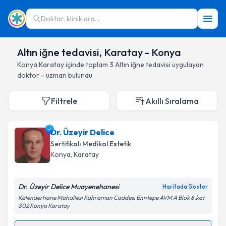
Doktor, klinik ara...
Altın iğne tedavisi, Karatay - Konya
Konya
Karatay
içinde toplam
3
Altın iğne tedavisi
uygulayan
doktor - uzman bulundu
Filtrele
Akıllı Sıralama
Dr. Üzeyir Delice
Sertifikalı Medikal Estetik
Konya
, Karatay
Dr. Üzeyir Delice Muayenehanesi
Haritada Göster
Kalenderhane Mahallesi Kahraman Caddesi Enntepe AVM A Blok 8.kat
802 Konya Karatay