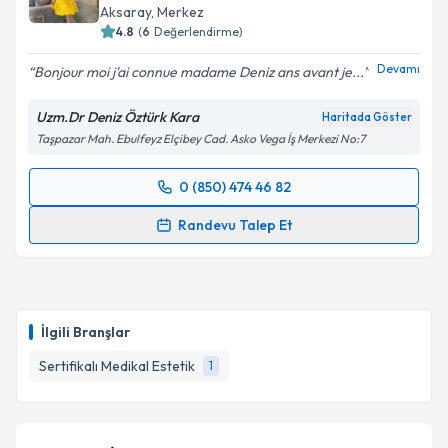
hazırlandığında e-posta ile bilgilendireceğiz.
Aksaray
, Merkez
4.8
(
6
Değerlendirme)
E-posta Adresiniz
Devamı
Bonjour moi j'ai connue madame Deniz ans avant je...
Uzm.Dr Deniz Öztürk Kara
Haritada Göster
Kişisel verilerimin işlenmesine ilişkin
Aydınlatma
Taşpazar Mah. Ebulfeyz Elçibey Cad. Asko Vega İş Merkezi No:7
Metni
'ni okudum ve kişisel verilerimin belirtilen
kapsamda işlenmesini kabul ediyorum.
0 (850) 474 46 82
Randevu Takvimi Talebi
Randevu Talep Et
Takvim Talebini Gönder
Uzm. Dr. Deniz Öztürk Kara
için randevu takvimi
talebi oluşturun. Size bu uzmandan randevu almanız
için bir takvim hazırlandığında e-posta ile
bilgilendireceğiz.
İlgili Branşlar
E-posta Adresiniz
Sertifikalı Medikal Estetik
1