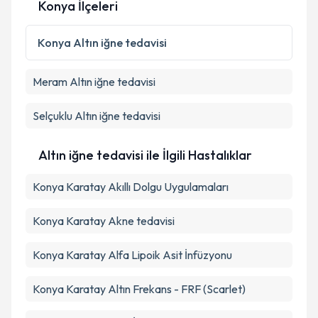
Konya İlçeleri
Kişisel verilerimin işlenmesine ilişkin
Aydınlatma
Metni
'ni okudum ve kişisel verilerimin belirtilen
kapsamda işlenmesini kabul ediyorum.
Konya
Altın iğne tedavisi
Meram
Altın iğne tedavisi
Takvim Talebini Gönder
Selçuklu
Altın iğne tedavisi
Altın iğne tedavisi ile İlgili Hastalıklar
Konya Karatay Akıllı Dolgu Uygulamaları
Konya Karatay Akne tedavisi
Konya Karatay Alfa Lipoik Asit İnfüzyonu
Konya Karatay Altın Frekans - FRF (Scarlet)