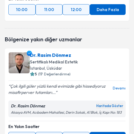
10:00
11:00
12:00
Daha Fazla
Bölgenize yakın diğer uzmanlar
Dr. Rasim Dönmez
Sertifikalı Medikal Estetik
İstanbul
, Üsküdar
5
(
17
Değerlendirme)
Çok ilgili güler yüzlü kendi evimizde gibi hissediyoruz
Devamı
misafirperver tutamları...
Dr. Rasim Dönmez
Haritada Göster
Akasya AVM, Acıbadem Mahallesi, Derin Sokak, A1 Blok, İç Kapı No: 183
En Yakın Saatler