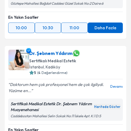
Göztepe Mahallesi Bağdat Caddesi Güzel Sokak No:2 Daire:6
En Yakın Saatler
10:00
10:30
11:00
Daha Fazla
Dr. Şebnem Yıldırım
Sertifikalı Medikal Estetik
İstanbul
, Kadıköy
5
(
4
Değerlendirme)
Doktorum hem çok profesyonel hem de çok ilgiliydi.
Devamı
Yüzüme en...
Sertifikalı Medikal Estetik Dr. Şebnem Yıldırım
Haritada Göster
Muayenehanesi
Caddebostan Mahallesi Selin Sokak No:11 İskele Apt. K:1 D:5
En Yakın Saatler