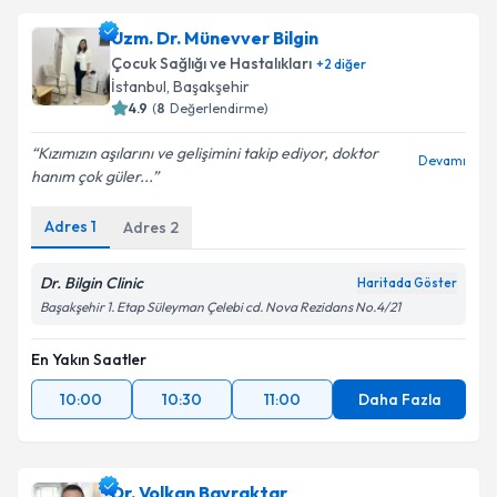
Dr. Hatip Ay
için randevu takvimi talebi oluşturun. Size
Uzm. Dr. Münevver Bilgin
bu uzmandan randevu almanız için bir takvim
Çocuk Sağlığı ve Hastalıkları
+
2
diğer
hazırlandığında e-posta ile bilgilendireceğiz.
İstanbul
, Başakşehir
4.9
(
8
Değerlendirme)
E-posta Adresiniz
Kızımızın aşılarını ve gelişimini takip ediyor, doktor
Devamı
hanım çok güler...
Adres
1
Adres
2
Kişisel verilerimin işlenmesine ilişkin
Aydınlatma
Metni
'ni okudum ve kişisel verilerimin belirtilen
kapsamda işlenmesini kabul ediyorum.
Dr. Bilgin Clinic
Haritada Göster
Başakşehir 1. Etap Süleyman Çelebi cd. Nova Rezidans No.4/21
Takvim Talebini Gönder
En Yakın Saatler
10:00
10:30
11:00
Daha Fazla
Dr. Volkan Bayraktar