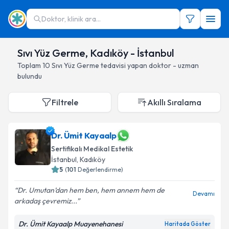
Doktor, klinik ara...
Sıvı Yüz Germe, Kadıköy - İstanbul
Toplam
10
Sıvı Yüz Germe
tedavisi yapan doktor - uzman
bulundu
Filtrele
Akıllı Sıralama
Dr. Ümit Kayaalp
Sertifikalı Medikal Estetik
İstanbul
, Kadıköy
5
(
101
Değerlendirme)
Dr. Umutan’dan hem ben, hem annem hem de
Devamı
arkadaş çevremiz...
Dr. Ümit Kayaalp Muayenehanesi
Haritada Göster