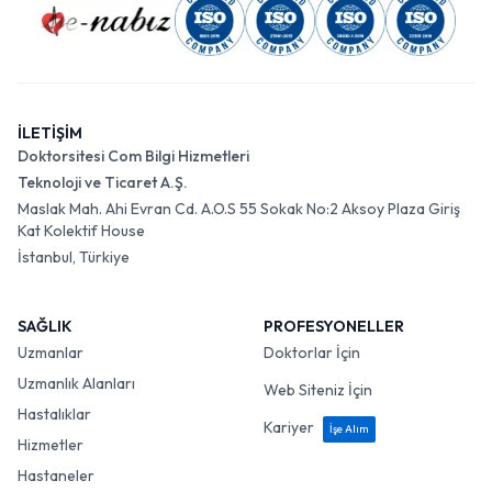
İLETİŞİM
Doktorsitesi Com Bilgi Hizmetleri
Teknoloji ve Ticaret A.Ş.
Maslak Mah. Ahi Evran Cd. A.O.S 55 Sokak No:2 Aksoy Plaza Giriş
Kat Kolektif House
İstanbul, Türkiye
SAĞLIK
PROFESYONELLER
Uzmanlar
Doktorlar İçin
Uzmanlık Alanları
Web Siteniz İçin
Hastalıklar
Kariyer
İşe Alım
Hizmetler
Hastaneler