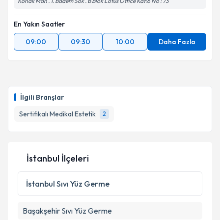
Metni
'ni okudum ve kişisel verilerimin belirtilen
Konak Mah . 1. Badem Sok . B Blok Lotus Office Kat:6 No : 73
kapsamda işlenmesini kabul ediyorum.
En Yakın Saatler
Takvim Talebini Gönder
09:00
09:30
10:00
Daha Fazla
İlgili Branşlar
Sertifikalı Medikal Estetik
2
İstanbul İlçeleri
İstanbul
Sıvı Yüz Germe
Başakşehir
Sıvı Yüz Germe