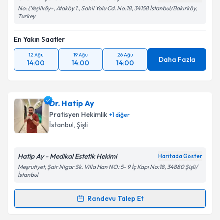
No: (Yeşilköy-, Ataköy 1., Sahil Yolu Cd. No:18, 34158 İstanbul/Bakırköy,
Turkey
En Yakın Saatler
12 Ağu
19 Ağu
26 Ağu
Daha Fazla
14:00
14:00
14:00
Dr. Hatip Ay
Pratisyen Hekimlik
+
1
diğer
İstanbul
, Şişli
Hatip Ay - Medikal Estetik Hekimi
Haritada Göster
Meşrutiyet, Şair Nigar Sk. Villa Han NO: 5- 9 İç Kapı No:18, 34880 Şişli/
İstanbul
Randevu Talep Et
Randevu Takvimi Talebi