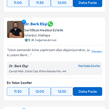
11:00
11:30
12:00
Daha Fazla
Dr. Berk Ekşi
Sertifikalı Medikal Estetik
İstanbul
, Maltepe
5
(
8
Değerlendirme)
Uzun zamandır kime yaptırsam diye düşünüyordum, iyi
Devamı
ki yolum Berk...
Dr. Berk Ekşi
Haritada Göster
Cevizli Mah. Zuhal Cad .Ritim İstanbul No : 44
En Yakın Saatler
11:30
12:00
12:30
Daha Fazla