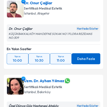
Dr. Onur Çağlar
Sertifikalı Medikal Estetik
İstanbul
, Ataşehir
Dr. Onur Çağlar
Haritada Göster
KÜÇÜKBAKKALKÖY MAH DEFNE SOKAK NO 1 FLORA REZİDANS
NO:309
En Yakın Saatler
Yarın
Yarın
Yarın
Daha Fazla
10:00
10:30
11:00
Uzm. Dr. Ayhan Yılmaz
Sertifikalı Medikal Estetik
İstanbul
, Bakırköy
Özel Dünya Göz Hastanesi Ataköy
Haritada Göster