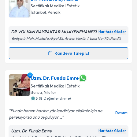
Sertifikalı Medikal Estetik
İstanbul
, Pendik
DR VOLKAN BAYRAKTAR MUAYENEHANESİ
Haritada Göster
Yenişehir Mah. Mustafa Akyol Sk. Arwen Merlin A blok No: 7/A Pendik
Randevu Talep Et
Randevu Takvimi Talebi
Dr. Volkan Bayraktar
için randevu takvimi talebi
Uzm. Dr. Funda Emre
oluşturun. Size bu uzmandan randevu almanız için bir
Sertifikalı Medikal Estetik
takvim hazırlandığında e-posta ile bilgilendireceğiz.
Bursa
, Nilüfer
5
(
8
Değerlendirme)
E-posta Adresiniz
Funda hanım harika yönlendiriyor cildimiz için ne
Devamı
gerekiyorsa onu uyguluyor...
Uzm. Dr. Funda Emre
Kişisel verilerimin işlenmesine ilişkin
Aydınlatma
Haritada Göster